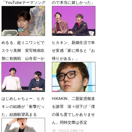
「YouTubeテーマソング
ので本当に嬉しかった」
２」MV公開
5月1日 08時56分
8月14日 23時27分
めるる、超ミニワンピで
ヒカキン、新婚生活で幸
スラリ美脚 実写映画吹
せ実感「家に帰ると『お
替に初挑戦 山寺宏一か
帰りがある』」
ら太鼓判
12月13日 08時09分
5月1日 08時23分
はじめしゃちょー、ヒカ
HIKAKIN、二股疑惑報道
キンの結婚が「衝撃だっ
を謝罪 深々頭下げ「僕
た」結婚願望高まる
の落ち度でしかありませ
ん」同時交際は否定
12月13日 07時51分
1月23日 08時17分