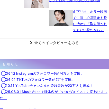
山下リオ、ホラー映画
で主演 心霊現象も役
に活かす「取り憑かれ
てもいい役だから」
全てのインタビューをみる
お知らせ
◯06.12 Instagramのフォロワー数が4万人を突破。
◯06.01 TikTokのフォロワー数が2万を突破。
◯10.11 YouTubeチャンネルの登録者数が20万人を達成！
◯25.08.01 MusicVoiceは媒体名が「vois ヴォイス」に変わりまし
た。