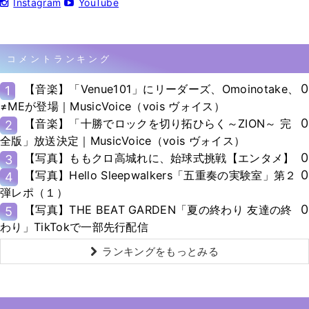
Instagram
YouTube
コメントランキング
0
【音楽】「Venue101」にリーダーズ、Omoinotake、
1
≠MEが登場｜MusicVoice（vois ヴォイス）
0
【音楽】「十勝でロックを切り拓ひらく～ZION～ 完
2
全版」放送決定｜MusicVoice（vois ヴォイス）
0
【写真】ももクロ高城れに、始球式挑戦【エンタメ】
3
0
【写真】Hello Sleepwalkers「五重奏の実験室」第２
4
弾レポ（１）
0
【写真】THE BEAT GARDEN「夏の終わり 友達の終
5
わり」TikTokで一部先行配信
ランキングをもっとみる