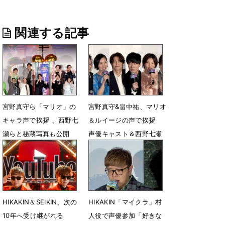
関連する記事
宮野真守ら「マリオ」の
宮野真守&畠中祐、マリオ
キャラ声で挨拶 、西野七
＆ルイージの声で挨拶
瀬らと秘蔵写真も公開
声優キャスト＆西野七瀬
＆HIKAKINら登場
5月5日 19時52分
4月28日 07時48分
HIKAKIN＆SEIKIN、次の
HIKAKIN「マイクラ」村
10年へ受け継がれる
人役で声優参加「好きな