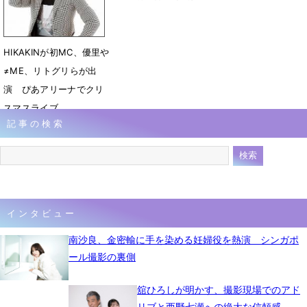
HIKAKINが初MC、優里や
≠ME、リトグリらが出
演 ぴあアリーナでクリ
スマスライブ
記事の検索
12月2日 09時10分
インタビュー
南沙良、金密輸に手を染める妊婦役を熱演 シンガポ
ール撮影の裏側
舘ひろしが明かす、撮影現場でのアド
リブと西野七瀬への絶大な信頼感