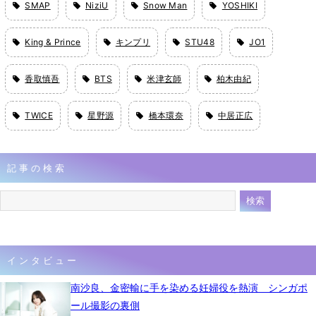
SMAP
NiziU
Snow Man
YOSHIKI
King & Prince
キンプリ
STU48
JO1
香取慎吾
BTS
米津玄師
柏木由紀
TWICE
星野源
橋本環奈
中居正広
記事の検索
インタビュー
南沙良、金密輸に手を染める妊婦役を熱演 シンガポ
ール撮影の裏側