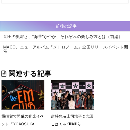
前後の記事
音圧の奥深さ、“海苔”か否か、それぞれの楽しみ方とは（前編）
MACO、ニューアルバム「メトロノーム」全国リリースイベント開
催
関連する記事
横須賀で開催の音楽イベ
超特急＆庄司浩平＆志田
ント「YOKOSUKA
こはく＆KiiiKiiiら