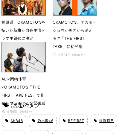
福原遥、OKAMOTO'Sを
OKAMOTO’S、オカモト
招いた新曲が自身主演ド
ショウが画面から消え
ラマ主題歌に決定
る!?「THE FIRST
TAKE」に初登場
9月27日 12時00分
9月24日 18時01分
ALI×岡崎体育
×OKAMOTO’S「THE
FIRST TAKE FES」で見
せたプレミアムな緊張感
話題のタグ
9月6日 19時53分
AKB48
乃木坂46
BE:FIRST
指原莉乃