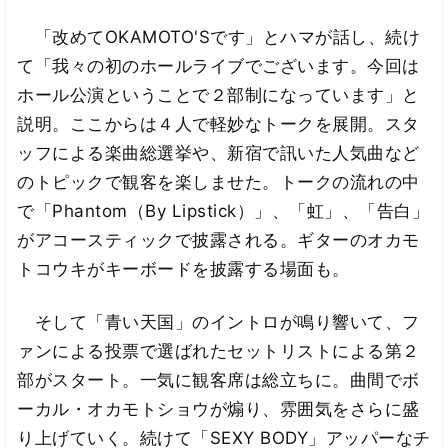
「改めてOKAMOTO'Sです」とハマが話し、続け
て「我々の初のホールライブでございます。今回は
ホール公演ということで２部制になっています」と
説明。ここからは４人で軽妙なトークを展開。スタ
ッフによる楽曲総選挙や、新宿で訊いた人気曲など
のトピックで観客を楽しませた。トークの流れの中
で「Phantom（By Lipstick）」、「虹」、「告白」
がアコースティックで披露される。ギターのオカモ
トコウキがキーボードを披露する場面も。
そして「青い天国」のイントロが鳴り響いて、フ
ァンによる投票で選ばれたセットリストによる第２
部がスタート。一気に観客席は総立ちに。曲間でボ
ーカル・オカモトショウが煽り、雰囲気をさらに盛
り上げていく。続けて「SEXY BODY」アッパーなチ