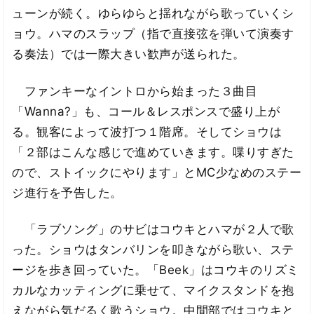
ューンが続く。ゆらゆらと揺れながら歌っていくシ
ョウ。ハマのスラップ（指で直接弦を弾いて演奏す
る奏法）では一際大きい歓声が送られた。
ファンキーなイントロから始まった３曲目
「Wanna?」も、コール＆レスポンスで盛り上が
る。観客によって波打つ１階席。そしてショウは
「２部はこんな感じで進めていきます。喋りすぎた
ので、ストイックにやります」とMC少なめのステー
ジ進行を予告した。
「ラブソング」のサビはコウキとハマが２人で歌
った。ショウはタンバリンを叩きながら歌い、ステ
ージを歩き回っていた。「Beek」はコウキのリズミ
カルなカッティングに乗せて、マイクスタンドを抱
えながら気だるく歌うショウ。中間部ではコウキと