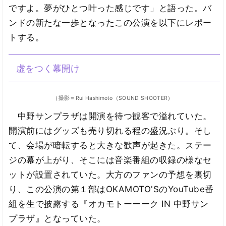
ですよ。夢がひとつ叶った感じです」と語った。バ
ンドの新たな一歩となったこの公演を以下にレポー
トする。
虚をつく幕開け
（撮影＝Rui Hashimoto（SOUND SHOOTER）
中野サンプラザは開演を待つ観客で溢れていた。
開演前にはグッズも売り切れる程の盛況ぶり。そし
て、会場が暗転すると大きな歓声が起きた。ステー
ジの幕が上がり、そこには音楽番組の収録の様なセ
ットが設置されていた。大方のファンの予想を裏切
り、この公演の第１部はOKAMOTO'SのYouTube番
組を生で披露する『オカモトーーーク IN 中野サン
プラザ』となっていた。