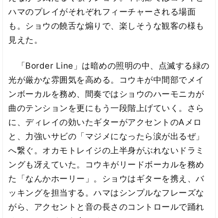
ハマのプレイがそれぞれフィーチャーされる場面
も。ショウの饒舌な煽りで、楽しそうな観客の様も
見えた。
「Border Line」は暗めの照明の中、点滅する緑の
光が厳かな雰囲気を高める。コウキが中間部でメイ
ンボーカルを務め、間奏ではショウのハーモニカが
曲のテンションを更にもう一段階上げていく。さら
に、ディレイの効いたギターがアクセントのAメロ
と、力強いサビの「マジメになったら涙が出るぜ」
へ繋ぐ。オカモトレイジの上半身がぶれないドラミ
ングも冴えていた。コウキがリードボーカルを務め
た「なんかホーリー」。ショウはギターを携え、バ
ッキングを担当する。ハマはシンプルなフレーズな
がら、アクセントと音の長さのコントロールで踊れ