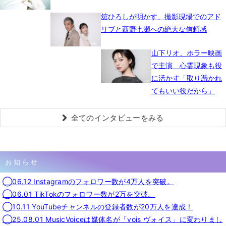
舘ひろしが明かす、撮影現場でのアド
リブと西野七瀬への絶大な信頼感
山下リオ、ホラー映画
で主演 心霊現象も役
に活かす「取り憑かれ
てもいい役だから」
全てのインタビューをみる
お知らせ
◯06.12 Instagramのフォロワー数が4万人を突破。
◯06.01 TikTokのフォロワー数が2万を突破。
◯10.11 YouTubeチャンネルの登録者数が20万人を達成！
◯25.08.01 MusicVoiceは媒体名が「vois ヴォイス」に変わりまし