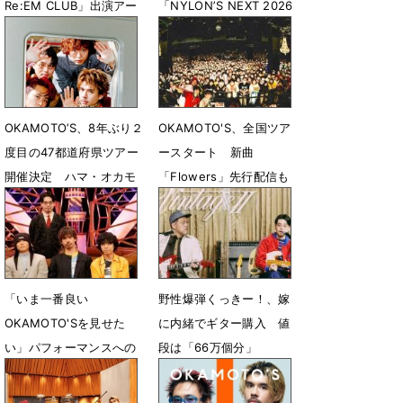
Re:EM CLUB」出演アー
「NYLONʼS NEXT 2026
ティスト発表
AWARDS」受賞
7月28日 17時05分
2月1日 09時41分
OKAMOTO’S、8年ぶり２
OKAMOTO'S、全国ツア
度目の47都道府県ツアー
ースタート 新曲
開催決定 ハマ・オカモ
「Flowers」先行配信も
ト活動再開
開始
7月20日 23時03分
1月9日 23時49分
「いま一番良い
野性爆弾くっきー！、嫁
OKAMOTO'Sを見せた
に内緒でギター購入 値
い」パフォーマンスへの
段は「66万個分」
信念
10月15日 23時45分
10月27日 18時00分