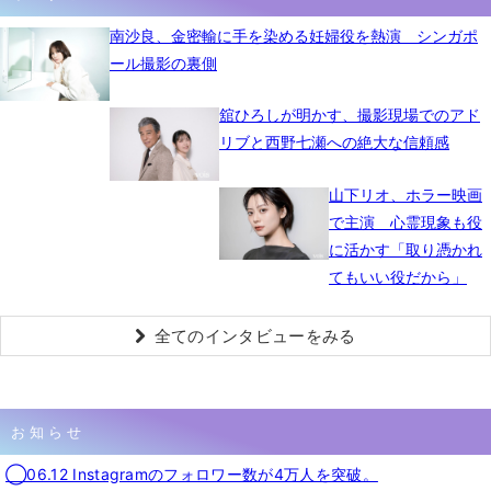
南沙良、金密輸に手を染める妊婦役を熱演 シンガポ
ール撮影の裏側
舘ひろしが明かす、撮影現場でのアド
リブと西野七瀬への絶大な信頼感
山下リオ、ホラー映画
で主演 心霊現象も役
に活かす「取り憑かれ
てもいい役だから」
全てのインタビューをみる
お知らせ
◯06.12 Instagramのフォロワー数が4万人を突破。