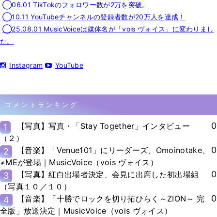
◯06.01 TikTokのフォロワー数が2万を突破。
◯10.11 YouTubeチャンネルの登録者数が20万人を達成！
◯25.08.01 MusicVoiceは媒体名が「vois ヴォイス」に変わりまし
た。
Instagram
YouTube
コメントランキング
0
【写真】写真・「Stay Together」インタビュー
1
（２）
0
【音楽】「Venue101」にリーダーズ、Omoinotake、
2
≠MEが登場｜MusicVoice（vois ヴォイス）
0
【写真】紅白出場者決定、会見に出席した初出場組
3
（写真１０／１０）
0
【音楽】「十勝でロックを切り拓ひらく～ZION～ 完
4
全版」放送決定｜MusicVoice（vois ヴォイス）