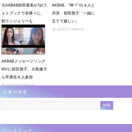
元AKB48前田亜美が1stフ
AKB48、“神７”の４人と
ォトブックで赤裸々に、
共演 前田敦子「一緒に
初ランジェリーも
立てて嬉しい」
9月7日 11時00分
8月23日 16時00分
AKB48メッセージソング
MVに前田敦子、大島優子
ら卒業生８人参加
6月22日 04時00分
記事の検索
インタビュー