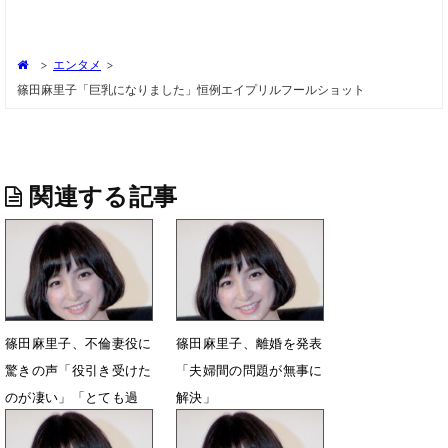
>
エンタメ
>
篠田麻里子「巨乳になりました」恒例エイプリルフールショット
関連する記事
篠田麻里子、不倫妻役に
篠田麻里子、離婚を発表
驚きの声「役引き受けた
「夫婦間の問題が無事に
のが凄い」「とても過
解決」
激」
3月23日 12時03分