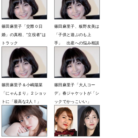
1月21日 12時31分
篠田麻里子「交際０日
篠田麻里子、板野友美は
婚」の真相、“立役者”は
「子供と遊ぶのも上
トラック
手」 出産への悩み相談
も
6月26日 09時51分
6月23日 06時38分
篠田麻里子＆小嶋陽菜
篠田麻里子「大人コー
「にゃんまり」２ショッ
デ」春ジャケットが「シ
トに「最高な2人！」
ックでかっこいい」
4月20日 20時49分
3月12日 10時26分