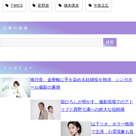
TWICE
星野源
橋本環奈
中居正広
記事の検索
インタビュー
南沙良、金密輸に手を染める妊婦役を熱演 シンガポ
ール撮影の裏側
舘ひろしが明かす、撮影現場でのアド
リブと西野七瀬への絶大な信頼感
山下リオ、ホラー映画
で主演 心霊現象も役