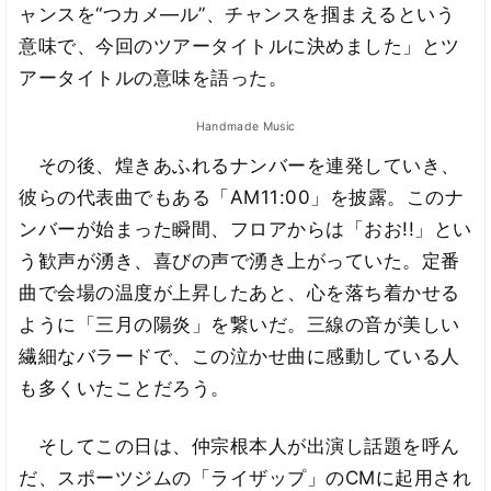
ャンスを“つカメ―ル”、チャンスを掴まえるという
意味で、今回のツアータイトルに決めました」とツ
アータイトルの意味を語った。
Handmade Music
その後、煌きあふれるナンバーを連発していき、
彼らの代表曲でもある「AM11:00」を披露。このナ
ンバーが始まった瞬間、フロアからは「おお!!」とい
う歓声が湧き、喜びの声で湧き上がっていた。定番
曲で会場の温度が上昇したあと、心を落ち着かせる
ように「三月の陽炎」を繋いだ。三線の音が美しい
繊細なバラードで、この泣かせ曲に感動している人
も多くいたことだろう。
そしてこの日は、仲宗根本人が出演し話題を呼ん
だ、スポーツジムの「ライザップ」のCMに起用され