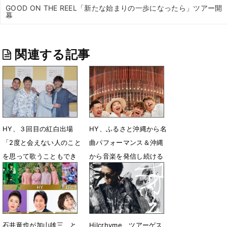
GOOD ON THE REEL「新たな始まりの一歩になったら」ツアー開
幕
関連する記事
HY、３回目の紅白出場
HY、ふるさと沖縄から名
「2度と会えない人のこと
曲パフォーマンス＆沖縄
を思って歌うこともでき
から音楽を発信し続ける
る」名曲「366日」の変
理由に迫る
化
6月24日 17時00分
12月28日 18時13分
石井竜也が加山雄三、と
Hilcrhyme、ツアーゲス