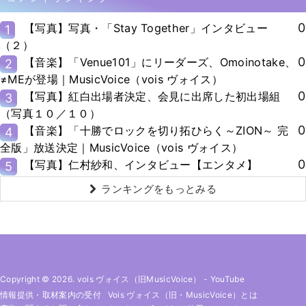
0
【写真】写真・「Stay Together」インタビュー
1
（２）
0
【音楽】「Venue101」にリーダーズ、Omoinotake、
2
≠MEが登場｜MusicVoice（vois ヴォイス）
0
【写真】紅白出場者決定、会見に出席した初出場組
3
（写真１０／１０）
0
【音楽】「十勝でロックを切り拓ひらく～ZION～ 完
4
全版」放送決定｜MusicVoice（vois ヴォイス）
0
【写真】仁村紗和、インタビュー【エンタメ】
5
ランキングをもっとみる
Copyright © 2026. vois ヴォイス（旧MusicVoice）
-
YouTube
情報提供・取材案内の受付
Vois ヴォイス（旧・MusicVoice）とは