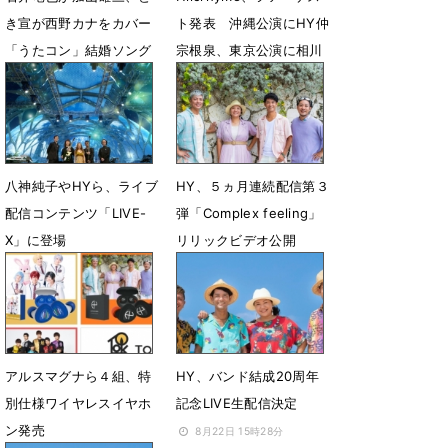
き宣が西野カナをカバー
ト発表 沖縄公演にHY仲
「うたコン」結婚ソング
宗根泉、東京公演に相川
特集
七瀬が出演
6月5日 14時46分
12月16日 18時56分
八神純子やHYら、ライブ
HY、５ヵ月連続配信第３
配信コンテンツ「LIVE-
弾「Complex feeling」
X」に登場
リリックビデオ公開
12月19日 16時07分
11月21日 17時30分
アルスマグナら４組、特
HY、バンド結成20周年
別仕様ワイヤレスイヤホ
記念LIVE生配信決定
ン発売
8月22日 15時28分