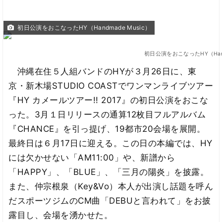
初日公演をおこなったHY（Handmade Music）
初日公演をおこなったHY（Handm
沖縄在住５人組バンドのHYが３月26日に、東
京・新木場STUDIO COASTでワンマンライブツアー
『HY カメールツアー!! 2017』の初日公演をおこな
った。3月１日リリースの通算12枚目フルアルバム
『CHANCE』を引っ提げ、19都市20会場を展開。
最終日は６月17日に迎える。この日の本編では、HY
には欠かせない「AM11:00」や、新譜から
「HAPPY」、「BLUE」、「三月の陽炎」を披露。
また、仲宗根泉（Key&Vo）本人が出演し話題を呼ん
だスポーツジムのCM曲「DEBUと言われて」をお披
露目し、会場を湧かせた。