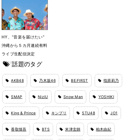
11月16日 15時06分
HY、“音楽を届けたい”
沖縄から５カ月連続有料
ライブ生配信決定
話題のタグ
6月5日 17時00分
AKB48
乃木坂46
BE:FIRST
指原莉乃
SMAP
NiziU
Snow Man
YOSHIKI
King & Prince
キンプリ
STU48
JO1
香取慎吾
BTS
米津玄師
柏木由紀