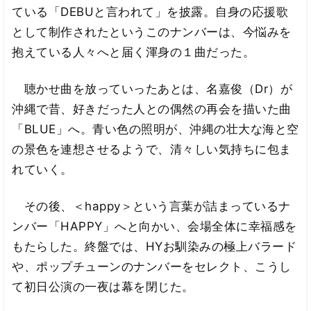
ている「DEBUと言われて」を披露。自身の応援歌
として制作されたというこのナンバーは、今悩みを
抱えている人々へと届く渾身の１曲だった。
聴かせ曲を放っていったあとは、名嘉俊（Dr）が
沖縄で昔、好きだった人との偶然の再会を描いた曲
「BLUE」へ。青い色の照明が、沖縄の壮大な海と空
の景色を連想させるようで、清々しい気持ちに包ま
れていく。
その後、＜happy＞という言葉が詰まっているナ
ンバー「HAPPY」へと向かい、会場全体に幸福感を
もたらした。終盤では、HYお馴染みの極上バラード
や、ポップチューンのナンバーをセレクト、こうし
て初日公演の一夜は幕を閉じた。