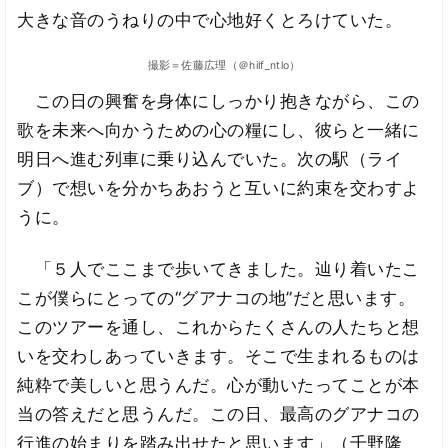
大きな音のうねりの中で心地好くとろけていた。
撮影＝佐藤広理（＠hilf_ntlo）
この日の興奮を身体にしっかり抱きながら、この
歌を未来へ向かうための心の糧にし、彼らと一緒に
明日へ進む列車に乗り込んでいた。次の駅（ライ
ブ）で想いを分かちあおうと互いに約束を交わすよ
うに。
「５人でここまで歩いてきました。辿り着いたこ
こが僕らにとっての“グアナコの地”だと思います。
このツアーを通し、これからたくさんの人たちと想
いを交わしあっていきます。そこで生まれるものは
純粋で美しいと思うんだ。心が動いたってことが本
当の答えだと思うんだ。この日、最高のグアナコの
行進の始まりを踏み出せたと思います」（千野隆