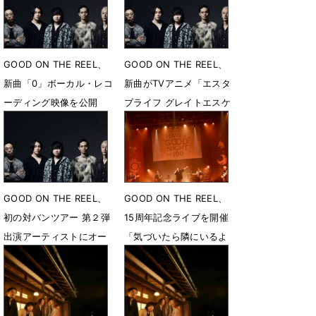
9月1日 21時00分
GOOD ON THE REEL、
GOOD ON THE REEL、
新曲「0」ボーカル・レコ
新曲がTVアニメ「エスタ
ーディング映像を公開
ブライフ グレイトエスケ
ープ」EDテーマに決定
4月7日 20時00分
3月2日 15時00分
GOOD ON THE REEL、
GOOD ON THE REEL、
初の対バンツアー 第２弾
15周年記念ライブを開催
出演アーティストにオー
「気づいたら隣にいるよ
ラルとSHE’Sが決定
うな、そんなバンドでい
たい」
1月30日 14時30分
10月18日 18時24分