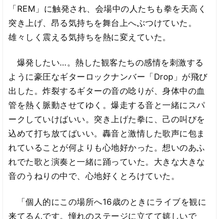
「REM」に触発され、会場中の人たちも拳を天高く
突き上げ、昂る気持ちを舞台上へぶつけていた。
雄々しく震える気持ちを熱に変えていた。
爆発したい…。熱した観客たちの感情を刺激する
ように豪圧なギターロックナンバー「Drop」が飛び
出した。炸裂するギターの音の唸りが、身体中の血
管を熱く脈動させてゆく。爆走する音と一緒にスパ
ークしていけばいい。突き上げた拳に、己の叫びを
込めて打ち放てばいい。轟音と激情した歌声に包ま
れていることが何よりも心地好かった。想いのあふ
れでた歌と演奏と一緒に踊っていた。大きな大きな
音のうねりの中で、心地好くとろけていた。
「個人的にこの場所へ16歳のときにライブを観に
来てるんです。憧れのステージに立てて嬉しいで