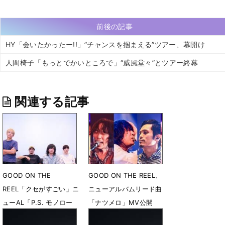
前後の記事
HY「会いたかったー!!」”チャンスを掴まえる”ツアー、幕開け
人間椅子「もっとでかいところで」“威風堂々”とツアー終幕
関連する記事
GOOD ON THE
GOOD ON THE REEL、
REEL「クセがすごい」ニ
ニューアルバムリード曲
ューAL「P.S. モノロー
「ナツメロ」MV公開
グ」に迫る
9月1日 16時28分