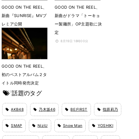
GOOD ON THE REEL、
GOOD ON THE REEL、
新曲『SUNRISE』MVプ
新曲がドラマ「トーキョ
レミア公開
ー製麺所」OP主題歌に決
定
9月7日 23時14分
8月19日 18時00分
GOOD ON THE REEL、
初のベストアルバム２タ
イトル同時発売決定
話題のタグ
8月7日 12時11分
AKB48
乃木坂46
BE:FIRST
指原莉乃
SMAP
NiziU
Snow Man
YOSHIKI