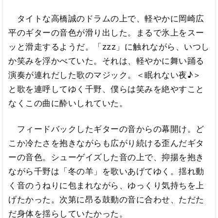
タイトな高橋誠のドラムの上で、軽やかに岡崎広
平のギターの音色が滑り出した。まるで氷上をスー
ッと滑走するようだ。「zzz」に触れながら、いつし
か笑みを浮かべていた。それは、軽やかに舞い踊る
演奏が連れだした歌のマジック。＜眠れない夜♪＞
と歌を連呼してゆく千野、僕らは笑みを絶やすこと
なくこの曲に酔いしれていた。
フィードバックしたギターの音からの幕開け。ど
こか冷たさを抱きながらも広がり続ける歪んだギタ
ーの音色。シューゲイズした音の上で、抑揚を抱き
ながら千野は「冬の羊」を歌いあげてゆく。揺れ動
く音のうねりに包まれながら、ゆっくり気持ちを上
げたかった。次第に昂る鼓動の音に合わせ、ただた
だ身体を揺らしていたかった。