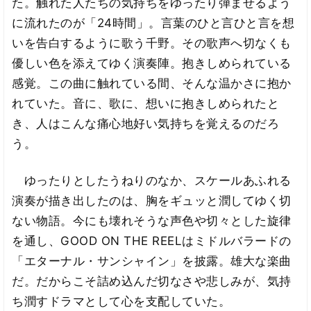
た。触れた人たちの気持ちをゆったり弾ませるよう
に流れたのが「24時間」。言葉のひと言ひと言を想
いを告白するように歌う千野。その歌声へ切なくも
優しい色を添えてゆく演奏陣。抱きしめられている
感覚。この曲に触れている間、そんな温かさに抱か
れていた。音に、歌に、想いに抱きしめられたと
き、人はこんな痛心地好い気持ちを覚えるのだろ
う。
ゆったりとしたうねりのなか、スケールあふれる
演奏が描き出したのは、胸をギュッと潤してゆく切
ない物語。今にも壊れそうな声色や切々とした旋律
を通し、GOOD ON THE REELはミドルバラードの
「エターナル・サンシャイン」を披露。雄大な楽曲
だ。だからこそ詰め込んだ切なさや悲しみが、気持
ち潤すドラマとして心を支配していた。