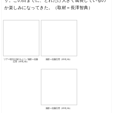
ザ。この日までに、どれだけ大きく成長しているの
か楽しみになってきた。（取材＝長澤智典）
ツアー初日公演のもよう／撮影＝佐藤
撮影＝佐藤広理（＠hilf_ntlo）
広理（＠hilf_ntlo）
撮影＝佐藤広理（＠hilf_ntlo）