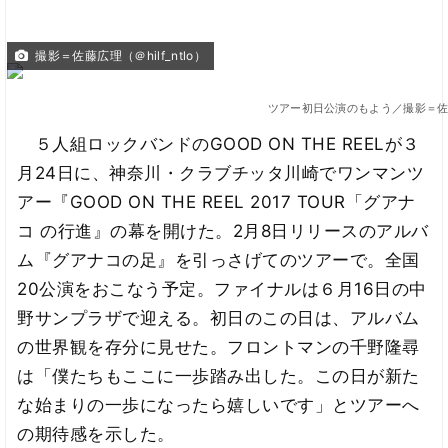
撮影＝佐藤広理（＠hilf_ntlo）
ツアー初日公演のもよう／撮影＝佐藤広理
５人組ロックバンドのGOOD ON THE REELが３
月24日に、神奈川・クラブチッタ川崎でワンマンツ
アー『GOOD ON THE REEL 2017 TOUR「グアナ
コ の行進』の幕を開けた。2月8日リリースのアルバ
ム『グアナコの足』を引っさげてのツアーで。全国
20公演をおこなう予定。ファイナルは６月16日の中
野サンプラザで迎える。初日のこの日は、アルバム
の世界観を存分に見せた。フロントマンの千野隆尋
は「僕たちもここに一歩踏み出した。この日が新た
な始まりの一歩になったら嬉しいです」とツアーへ
の期待感を示した。