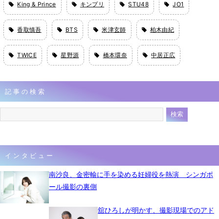
King & Prince
キンプリ
STU48
JO1
香取慎吾
BTS
米津玄師
柏木由紀
TWICE
星野源
橋本環奈
中居正広
記事の検索
インタビュー
南沙良、金密輸に手を染める妊婦役を熱演 シンガポ
ール撮影の裏側
舘ひろしが明かす、撮影現場でのアド