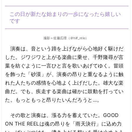
この日が新たな始まりの一歩になったら嬉しい
です
撮影＝佐藤広理（＠hilf_ntlo）
演奏は、音という蹄を上げながら心地好く駆けだ
した。ジワジワと上がる楽曲に乗せ、千野隆尋が言
葉を紡ぐように一言ひと言を歌いあげてゆく。冒頭
を飾った「砂漠」が、演奏の昂りと重なるように触
れた人たちの感情を心地よく上げだした。雄大な楽
曲だ。でも、疾走する楽曲は確かに鼓動を打ってい
た。もっともっと昂りたいんだろうと…。
その歌と演奏は、漲る力を蓄えていた。GOOD
ON THE REELは魂の昂りを「雨天決行」に込め力