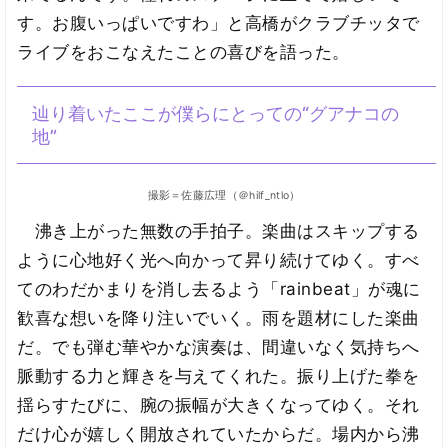
す。お腹いっぱいですわ」と高橋がクラブチッタで
ライブをおこなえたことの喜びを語った。
辿り着いたここが僕らにとっての“グアナコの
地”
撮影＝佐藤広理（＠hilf_ntlo）
沸き上がった無数の手拍子。楽曲はスキップする
ように心地好く光へ向かって昇り続けてゆく。すべ
てのわだかまりを消し去るよう「rainbeat」が魂に
歓喜な想いを降り注いでいく。雨を題材にした楽曲
だ。でも弾む華やかな演奏は、間違いなく気持ちへ
脈動する力と輝きを与えてくれた。振り上げた拳を
揺らすたびに、腕の振幅が大きくなってゆく。それ
だけ心が嬉しく開放されていたからだ。場内から沸