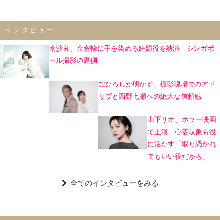
インタビュー
南沙良、金密輸に手を染める妊婦役を熱演 シンガポ
ール撮影の裏側
舘ひろしが明かす、撮影現場でのアド
リブと西野七瀬への絶大な信頼感
山下リオ、ホラー映画
で主演 心霊現象も役
に活かす「取り憑かれ
てもいい役だから」
全てのインタビューをみる