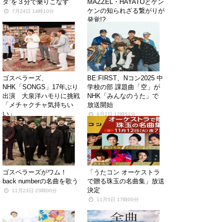
ダ”を３分で乗りこなす
MAZZEL・HAYATOとケン
ケンの知られざる繋がりが
7月24日 14時10分
発覚!?
6月19日 23時30分
ゴスペラーズ、
BE:FIRST、Nコン2025 中
NHK「SONGS」17年ぶり
学校の部 課題曲「空」が
出演 大泉洋ハモりに挑戦
NHK「みんなのうた」で
「メチャクチャ気持ちい
放送開始
い」
6月2日 12時51分
6月17日 12時35分
ゴスペラーズがワム！
「うたコン オーケストラ
back numberの名曲を歌う
で贈る珠玉の名曲集」放送
決定
11月23日 23時00分
11月5日 17時00分