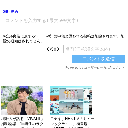
コメントを書く（ユーザー登録不要）
関連する記事
堺雅人が語る「VIVANT」
モナキ、NHK-FM「ミュー
撮影秘話、“半野生のラク
ジックライン」初登場