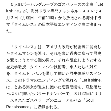
５人組ボーカルグループのゴスペラーズの楽曲「Let
it shine」が、海外ドラマ専門チャンネル・ＡＸＮで４
月３日（月曜日、午前11時）から放送される海外ドラ
マ『タイムレス』の日本語版エンディング曲に決まっ
た。
『タイムレス』は、アメリカ政府が秘密裏に開発し
たタイムマシンを巡り、それを奪い過去に戻って歴史
を変えようとする謎の男と、それを阻止しようとする
歴史学教授、タイムマシン技術者、軍人たちの対立
を、タイムトラベルを通して描いた歴史体感サスペン
ス。このドラマのエンディングで流れる「Let it shine」
は、とある男女が過去に抱いた恋愛感情を、哀愁感た
っぷりに描いたバラードナンバーで、３月22日にリリ
ースされたゴスペラーズのニューアルバム『Soul
Renaissance』に収録される。