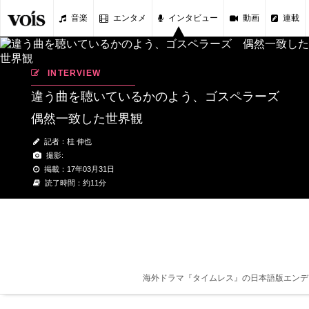
音楽
エンタメ
インタビュー
動画
連載
INTERVIEW
違う曲を聴いているかのよう、ゴスペラーズ
偶然一致した世界観
記者：桂 伸也
撮影:
掲載：17年03月31日
読了時間：約11分
海外ドラマ『タイムレス』の日本語版エンデ