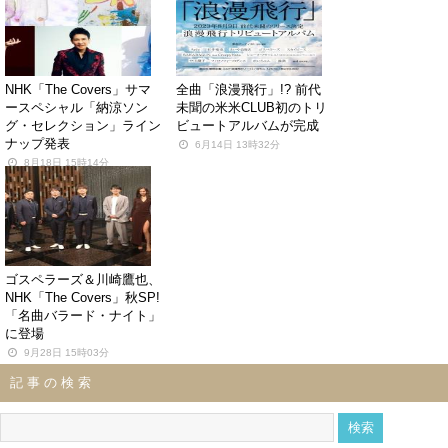
NHK「The Covers」サマ
全曲「浪漫飛行」!? 前代
ースペシャル「納涼ソン
未聞の米米CLUB初のトリ
グ・セレクション」ライン
ビュートアルバムが完成
ナップ発表
6月14日 13時32分
8月18日 15時14分
ゴスペラーズ＆川崎鷹也、
NHK「The Covers」秋SP!
「名曲バラード・ナイト」
に登場
9月28日 15時03分
記事の検索