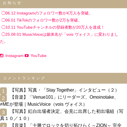
お知らせ
◯06.12 Instagramのフォロワー数が4万人を突破。
◯06.01 TikTokのフォロワー数が2万を突破。
◯10.11 YouTubeチャンネルの登録者数が20万人を達成！
◯25.08.01 MusicVoiceは媒体名が「vois ヴォイス」に変わりまし
た。
Instagram
YouTube
コメントランキング
0
【写真】写真・「Stay Together」インタビュー（２）
1
0
【音楽】「Venue101」にリーダーズ、Omoinotake、
2
≠MEが登場｜MusicVoice（vois ヴォイス）
0
【写真】紅白出場者決定、会見に出席した初出場組（写
3
真１０／１０）
0
【音楽】「十勝でロックを切り拓ひらく～ZION～ 完全
4