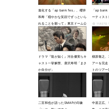
進化する「ap bank fes」、櫻井
「ap ban
和寿「穏やかな笑顔でずっといら
ーティスト
れることを願って」東京ドーム公
11月27日
演初日レポート
2月17日 07時00分
ドラマ『龍が如く』河合優実らキ
槇原敬之、
ャスト一挙解禁、唐沢寿明「まさ
アーを完走
か自分が」
トのツアー
10月1日 08時37分
7月15日 2
二宮和也が語ったSMAPの印象
中居正広、