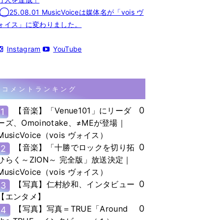
◯25.08.01 MusicVoiceは媒体名が「vois ヴ
ォイス」に変わりました。
Instagram
YouTube
コメントランキング
0
【音楽】「Venue101」にリーダ
1
ーズ、Omoinotake、≠MEが登場｜
MusicVoice（vois ヴォイス）
0
【音楽】「十勝でロックを切り拓
2
ひらく～ZION～ 完全版」放送決定｜
MusicVoice（vois ヴォイス）
0
【写真】仁村紗和、インタビュー
3
【エンタメ】
0
【写真】写真＝TRUE「Around
4