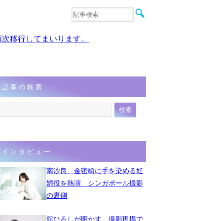
音楽
エンタメ
、順次移行してまいります。
インタビュー
動画
連載
フォト
記事の検索
インタビュー
南沙良、金密輸に手を染める妊
婦役を熱演 シンガポール撮影
の裏側
舘ひろしが明かす、撮影現場で