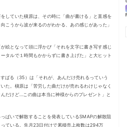
をしていた槇原は、その時に「曲が書ける」と直感を
、向こうから波が来るのがわかる、あの感じがあった」
が絵となって頭に浮かび「それを文字に書き写す感じ
トータルで１時間もかからずに書き上げた」と大ヒット
すばる（35）は「それが、あんだけ売れるっていう
驚いた。槇原は「苦労した曲だけが売れるわけじゃなく
なんだけど…この曲は本当に神様からのプレゼント」と
っぱいで解散することを発表しているSMAPの解散阻
っている。先月23日付けで累積売上枚数は294万