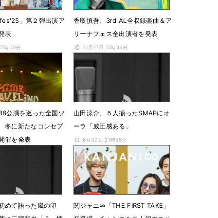
k fes'25」第２弾出演ア
香取慎吾、3rd AL全収録楽曲＆ア
発表
リーナフェス全出演者を発表
 17時00分
11月21日 12時44分
38公演を巡った全国ツ
山田涼介、５人揃ったSMAPにオ
 冬に新たなコンセプ
ーラ「威圧感ある」
開催を発表
6月30日 21時55分
2時21分
初めて語った嵐の印
関ジャニ∞「THE FIRST TAKE」