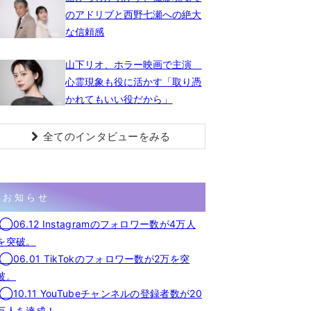
のアドリブと西野七瀬への絶大
な信頼感
山下リオ、ホラー映画で主演
心霊現象も役に活かす「取り憑
かれてもいい役だから」
全てのインタビューをみる
お知らせ
◯06.12 Instagramのフォロワー数が4万人
を突破。
◯06.01 TikTokのフォロワー数が2万を突
破。
◯10.11 YouTubeチャンネルの登録者数が20
万人を達成！