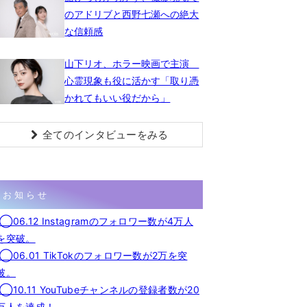
のアドリブと西野七瀬への絶大
な信頼感
山下リオ、ホラー映画で主演
心霊現象も役に活かす「取り憑
かれてもいい役だから」
全てのインタビューをみる
お知らせ
◯06.12 Instagramのフォロワー数が4万人
を突破。
◯06.01 TikTokのフォロワー数が2万を突
破。
◯10.11 YouTubeチャンネルの登録者数が20
万人を達成！