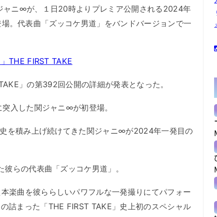
ャニ∞が、１日20時よりプレミア公開される2024年
」に初登場。代表曲「ズッコケ男道」をバンドバージョンで一
E FIRST TAKE
ST TAKE」の第392回公開の詳細が発表となった。
ーに突入した関ジャニ∞が初登場。
歴史を積み上げ続けてきた関ジャニ∞が2024年一発目の
た彼らの代表曲「ズッコケ男道」。
本楽曲を彼ららしいパワフルな一発撮りにてパフォー
まった「THE FIRST TAKE」史上初のスペシャル