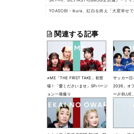
YOASOBI・ikura、紅白を終え「大変幸せ
関連する記事
≠ME「THE FIRST TAKE」初登
サッカー日
場！「愛くださいませ」SPバージ
2026」
ョン一発撮り
ーJI BL
「景色」を
7月31日 20時47分
6月10日 