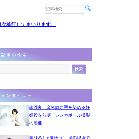
音楽
エンタメ
、順次移行してまいります。
インタビュー
動画
連載
フォト
記事の検索
インタビュー
南沙良、金密輸に手を染める妊
婦役を熱演 シンガポール撮影
の裏側
舘ひろしが明かす、撮影現場で