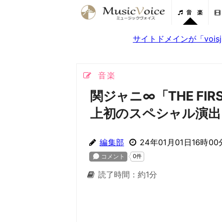
音 楽
サイトドメインが「voi
音楽
関ジャニ∞「THE FI
上初のスペシャル演出
編集部
24年01月01日16時00
読了時間：約1分