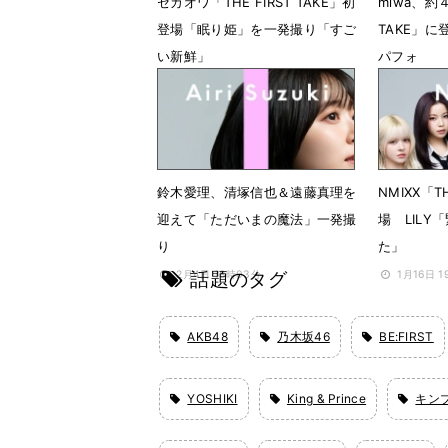
セカオワ「THE FIRST TAKE」初
miwa、約４
登場「眠り姫」を一発撮り「すご
TAKE」
い新鮮」
パフォ
5月15日 18時18分
3月6日 2
鈴木愛理、清塚信也＆遠藤真理を
NMIXX「T
迎えて「ただいまの魔法」一発撮
場 LIL
り
た」
話題のタグ
2月4日 18時03分
1月16日 
AKB48
乃木坂46
BE:FIRST
YOSHIKI
King & Prince
キン