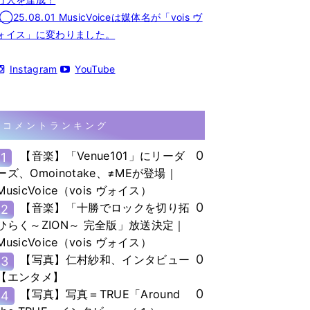
◯25.08.01 MusicVoiceは媒体名が「vois ヴ
ォイス」に変わりました。
Instagram
YouTube
コメントランキング
0
【音楽】「Venue101」にリーダ
1
ーズ、Omoinotake、≠MEが登場｜
MusicVoice（vois ヴォイス）
0
【音楽】「十勝でロックを切り拓
2
ひらく～ZION～ 完全版」放送決定｜
MusicVoice（vois ヴォイス）
0
【写真】仁村紗和、インタビュー
3
【エンタメ】
0
【写真】写真＝TRUE「Around
4