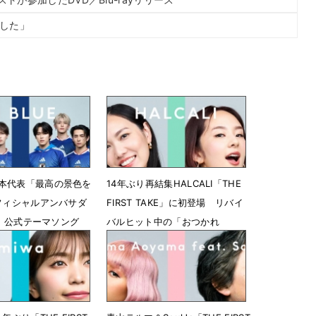
でした」
本代表「最高の景色を
14年ぶり再結集HALCALI「THE
オフィシャルアンバサダ
FIRST TAKE」に初登場 リバイ
UE、公式テーマソング
バルヒット中の「おつかれ
一発撮り
SUMMER」披露
22時00分
5月22日 18時01分