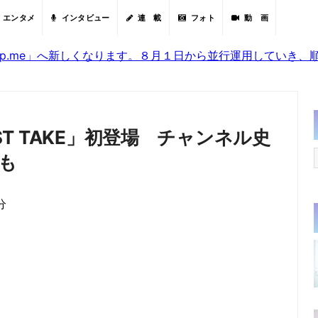
エンタメ
インタビュー
連 載
フォト
動 画
sjp.me」へ新しくなります。８月１日から並行運用していき
RST TAKE」初登場 チャンネル史
も
分