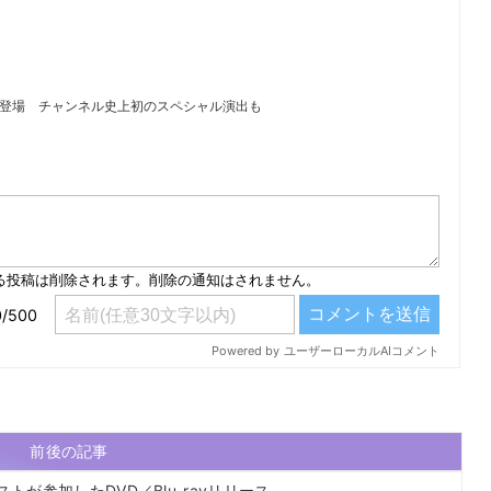
KE」初登場 チャンネル史上初のスペシャル演出も
）
前後の記事
ィストが参加したDVD／Blu-rayリリース