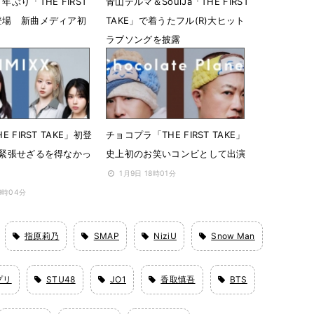
年ぶり「THE FIRST
青山テルマ＆SoulJa「THE FIRST
に登場 新曲メディア初
TAKE」で着うたフル(R)大ヒット
ラブソングを披露
0時00分
2月6日 18時03分
HE FIRST TAKE」初登
チョコプラ「THE FIRST TAKE」
Y「緊張せざるを得なかっ
史上初のお笑いコンビとして出演
1月9日 18時01分
19時04分
指原莉乃
SMAP
NiziU
Snow Man
プリ
STU48
JO1
香取慎吾
BTS