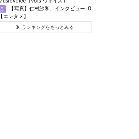
MusicVoice（vois ヴォイス）
0
【写真】仁村紗和、インタビュー
5
【エンタメ】
ランキングをもっとみる