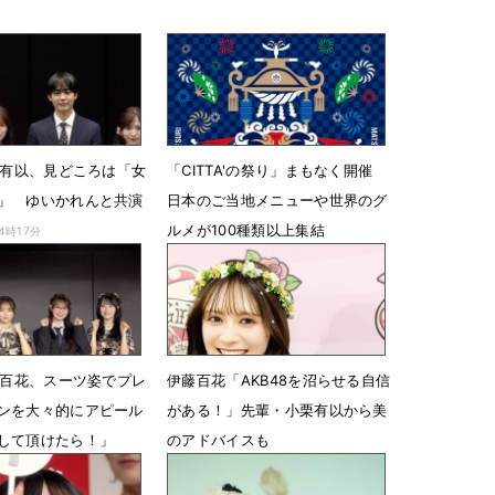
小栗有以、見どころは「女
「CITTA'の祭り」まもなく開催
」 ゆいかれんと共演
⽇本のご当地メニューや世界のグ
ルメが100種類以上集結
14時17分
6月17日 19時00分
伊藤百花、スーツ姿でプレ
伊藤百花「AKB48を沼らせる自信
ンを大々的にアピール
がある！」先輩・小栗有以から美
して頂けたら！」
のアドバイスも
8時10分
5月6日 05時52分