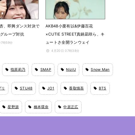
大村杏、即興ダンス対決で
AKB48小栗有以&伊藤百花
8グループ対抗
×CUTIE STREET真鍋凪咲ら、キ
ュートさ全開ランウェイ
07時59分
4月20日 07時38分
指原莉乃
SMAP
NiziU
Snow Man
プリ
STU48
JO1
香取慎吾
BTS
星野源
橋本環奈
中居正広