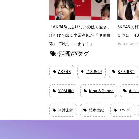
6月15日 12時00分
「AKB48に足りないのは可愛さ」
SKE48
ひろゆき節に小栗有以が「伊藤百
１位に 4
花」で対抗「います！」
4月30日 
話題のタグ
4月30日 08時12分
AKB48
乃木坂46
BE:FIRST
YOSHIKI
King & Prince
キン
米津玄師
柏木由紀
TWICE