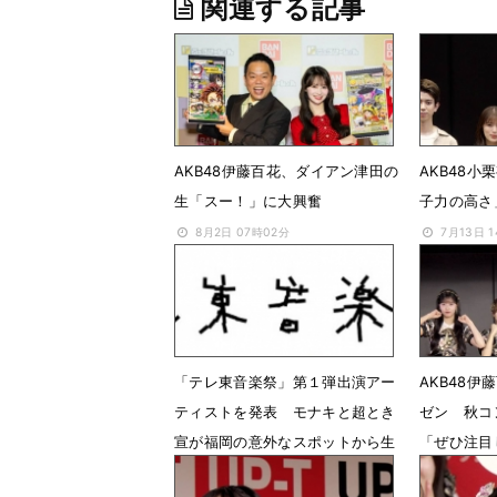
関連する記事
AKB48伊藤百花、ダイアン津田の
AKB48
生「スー！」に大興奮
子力の高さ
8月2日 07時02分
7月13日 
「テレ東音楽祭」第１弾出演アー
AKB48
ティストを発表 モナキと超とき
ゼン 秋コ
宣が福岡の意外なスポットから生
「ぜひ注目
中継
6月6日 0