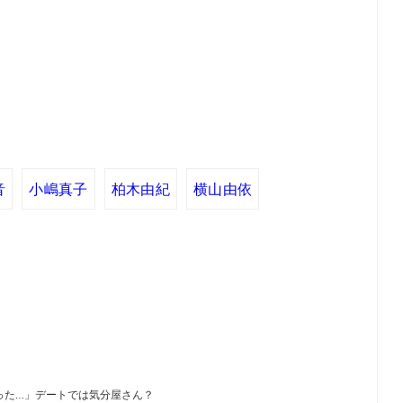
音
小嶋真子
柏木由紀
横山由依
ゃった…」デートでは気分屋さん？