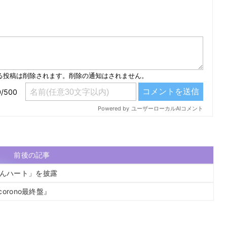
）
前後の記事
おんハート」を披露
ocorono最終盤』