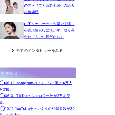
のアドリブと西野七瀬への絶大
な信頼感
山下リオ、ホラー映画で主演
心霊現象も役に活かす「取り憑
かれてもいい役だから」
全てのインタビューをみる
お知らせ
◯06.12 Instagramのフォロワー数が4万人
を突破。
◯06.01 TikTokのフォロワー数が2万を突
破。
◯10.11 YouTubeチャンネルの登録者数が20
万人を達成！