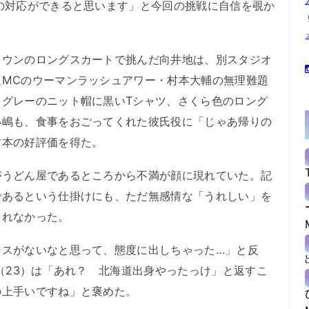
の対応ができると思います」と今回の挑戦に自信を覗か
ウンのロングスカートで挑んだ向井地は、別スタジオ
組MCのウーマンラッシュアワー・村本大輔の無理難題
。グレーのニット帽に黒いTシャツ、さくら色のロング
小嶋も、食事をおごってくれた彼氏役に「じゃあ帰りの
村本の好評価を得た。
うどん屋であるところから不満が顔に現れていた。記
であるという仕掛けにも、ただ無感情な「うれしい」を
られなかった。
スがないなと思って、態度に出しちゃった…」と反
依（23）は「あれ？ 北海道出身やったっけ」と返すこ
の上手いですね」と褒めた。