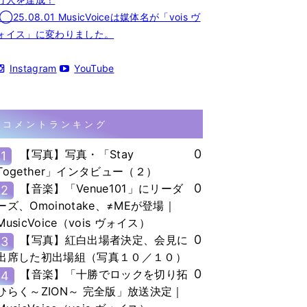
◯25.08.01 MusicVoiceは媒体名が「vois ヴ
ォイス」に変わりました。
Instagram
YouTube
コメントランキング
0
【写真】写真・「Stay
1
Together」インタビュー（２）
0
【音楽】「Venue101」にリーダ
2
ーズ、Omoinotake、≠MEが登場｜
MusicVoice（vois ヴォイス）
0
【写真】紅白出場者決定、会見に
3
出席した初出場組（写真１０／１０）
0
【音楽】「十勝でロックを切り拓
4
ひらく～ZION～ 完全版」放送決定｜