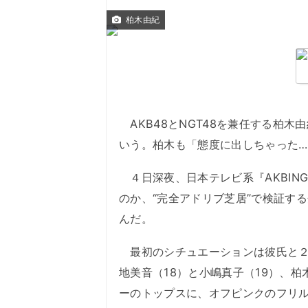
柏木由紀
AKB48とNGT48を兼任する柏木
いう。柏木も「態度に出しちゃった
４日深夜、日本テレビ系『AKBING
のか、“完全アドリブ芝居”で検証す
んだ。
最初のシチュエーションは彼氏と２人
地美音（18）と小嶋真子（19）、
ーのトップスに、オフピンクのフリ