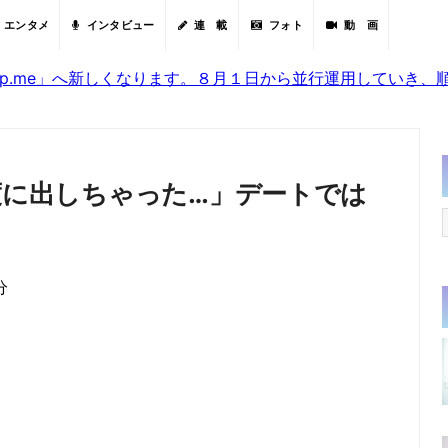
エンタメ
インタビュー
連 載
フォト
動 画
sjp.me」へ新しくなります。８月１日から並行運用していき
態度に出しちゃった…」デートでは
分