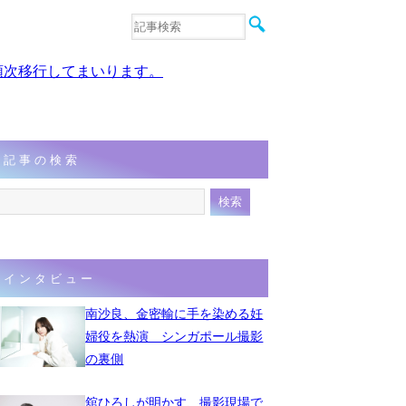
音楽
エンタメ
、順次移行してまいります。
インタビュー
動画
連載
フォト
記事の検索
インタビュー
南沙良、金密輸に手を染める妊
婦役を熱演 シンガポール撮影
の裏側
舘ひろしが明かす、撮影現場で