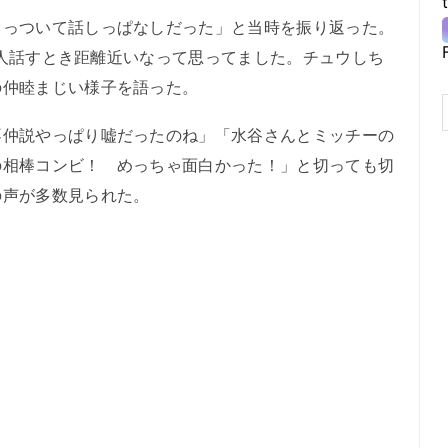
っついて話しっぱなしだった」と当時を振り返った。
「２人話すとき距離近いなって思ってました。チュウしち
の仲睦まじい様子を語った。
仲説やっぱり嘘だったのね」「水谷さんとミッチーの
の相棒コンビ！ めっちゃ面白かった！」と切っても切
の声が多数見られた。