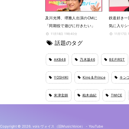
及川光博、堺雅人出演のCMに
鉄道好き一
「同期役で遊びに行きたい」
気に入りシ
11月18日 11時40分
11月17日 
話題のタグ
AKB48
乃木坂46
BE:FIRST
YOSHIKI
King & Prince
キン
米津玄師
柏木由紀
TWICE
Copyright © 2026. vois ヴォイス（旧MusicVoice）
-
YouTube