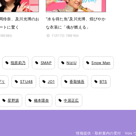
岡伶奈、及川光博のお
“水を得た魚”及川光博、煌びやか
ートに驚く
な衣装に「魂が燃える」
15時58分
11月17日 15時16分
指原莉乃
SMAP
NiziU
Snow Man
プリ
STU48
JO1
香取慎吾
BTS
星野源
橋本環奈
中居正広
情報提供・取材案内の受付
Vois