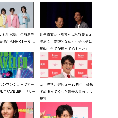
レビ初歌唱 生放送中
刑事貴族から相棒へ…水谷豊＆寺
会場からNHKホールに
脇康文、奇跡的なめぐり合わせに
感動「全てが揃って始まった」
2時07分
7月25日 06時42分
ワンマンショーツアー
及川光博、デビュー25周年「諦め
UL TRAVELER」リリー
ず頑張ってくれた過去の自分にも
感謝」
12時00分
5月12日 17時48分