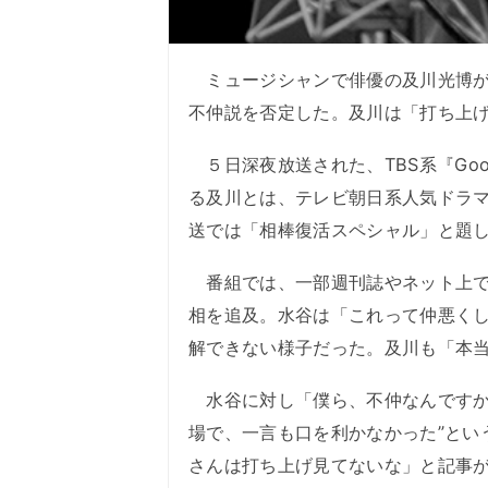
ミュージシャンで俳優の及川光博が
不仲説を否定した。及川は「打ち上
５日深夜放送された、TBS系『Good
る及川とは、テレビ朝日系人気ドラマ
送では「相棒復活スペシャル」と題
番組では、一部週刊誌やネット上で
相を追及。水谷は「これって仲悪く
解できない様子だった。及川も「本
水谷に対し「僕ら、不仲なんですか
場で、一言も口を利かなかった”とい
さんは打ち上げ見てないな」と記事