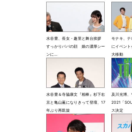
水谷豊、長女・趣里と舞台挨拶
モナキ、テ
すっかりパパの顔 娘の濃厚シー
にイベント
ンに…
大移動
7月12日 13時07分
6月1日 1
水谷豊＆寺脇康文『相棒』杉下右
及川光博、
京と亀山薫になりきって登壇、17
2021「SO
年ぶり再凱旋
ス決定
7月25日 06時25分
9月24日 