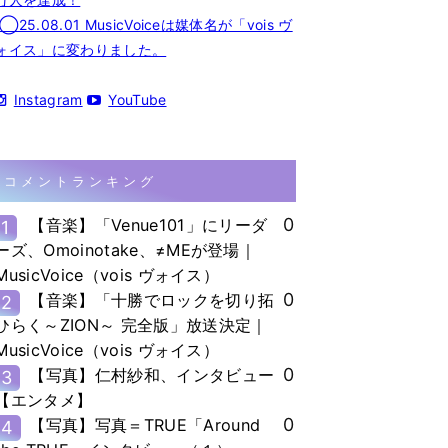
◯25.08.01 MusicVoiceは媒体名が「vois ヴ
ォイス」に変わりました。
Instagram
YouTube
コメントランキング
0
【音楽】「Venue101」にリーダ
1
ーズ、Omoinotake、≠MEが登場｜
MusicVoice（vois ヴォイス）
0
【音楽】「十勝でロックを切り拓
2
ひらく～ZION～ 完全版」放送決定｜
MusicVoice（vois ヴォイス）
0
【写真】仁村紗和、インタビュー
3
【エンタメ】
0
【写真】写真＝TRUE「Around
4