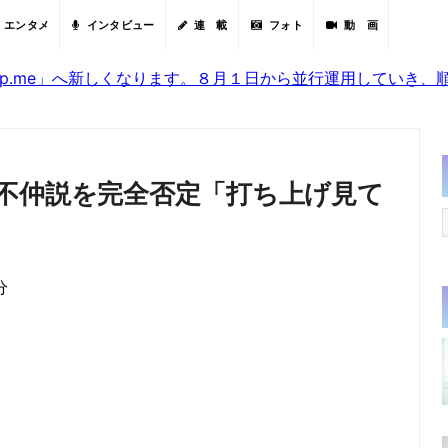
エンタメ
インタビュー
連 載
フォト
動 画
sjp.me」へ新しくなります。８月１日から並行運用していき
不仲説を完全否定「打ち上げ見て
分