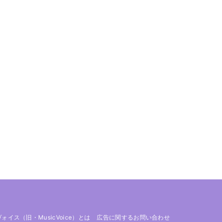
 ヴォイス（旧・MusicVoice）とは
広告に関するお問い合わせ