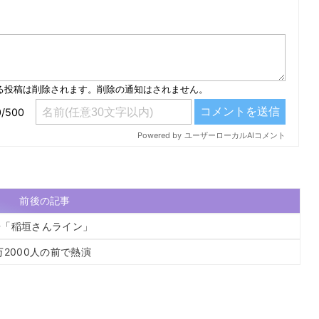
）
前後の記事
居「稲垣さんライン」
2000人の前で熱演