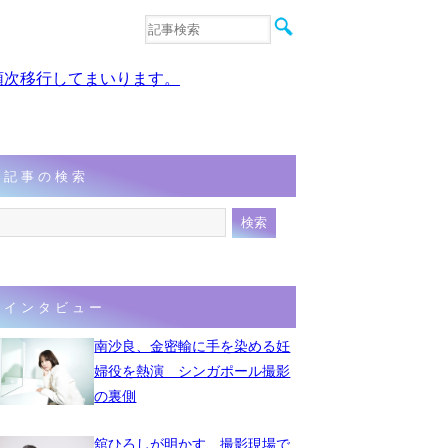
音楽
エンタメ
、順次移行してまいります。
インタビュー
動画
連載
フォト
記事の検索
インタビュー
南沙良、金密輸に手を染める妊
婦役を熱演 シンガポール撮影
の裏側
舘ひろしが明かす、撮影現場で