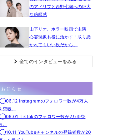
のアドリブと西野七瀬への絶大
な信頼感
山下リオ、ホラー映画で主演
心霊現象も役に活かす「取り憑
かれてもいい役だから」
全てのインタビューをみる
お知らせ
◯06.12 Instagramのフォロワー数が4万人
を突破。
◯06.01 TikTokのフォロワー数が2万を突
破。
◯10.11 YouTubeチャンネルの登録者数が20
万人を達成！