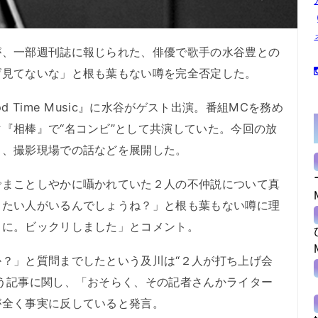
、一部週刊誌に報じられた、俳優で歌手の水谷豊との
げ見てないな」と根も葉もない噂を完全否定した。
 Time Music』に水谷がゲスト出演。番組MCを務め
『相棒』で“名コンビ”として共演していた。今回の放
し、撮影現場での話などを展開した。
まことしやかに囁かれていた２人の不仲説について真
したい人がいるんでしょうね？」と根も葉もない噂に理
当に。ビックリしました」とコメント。
？」と質問までしたという及川は“２人が打ち上げ会
う記事に関し、「おそらく、その記者さんかライター
が全く事実に反していると発言。