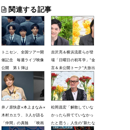
関連する記事
トニセン、全国ツアー開
吉沢亮＆横浜流星らが登
催記念 毎週ライブ映像
場「日曜日の初耳学」“金
公開 第１弾は
言＆未公開トーク”大放出
「Shelter」
SP
5月21日 22時37分
12月21日 17時30分
井ノ原快彦×本上まなみ×
松岡昌宏「解散していな
木村カエラ、３人が語る
かったら持てていなかっ
「仲間」の真髄 「映画
たと思う」人生の“新たな