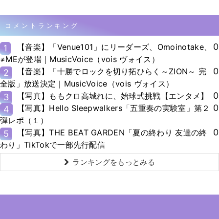
コメントランキング
0
【音楽】「Venue101」にリーダーズ、Omoinotake、
1
≠MEが登場｜MusicVoice（vois ヴォイス）
0
【音楽】「十勝でロックを切り拓ひらく～ZION～ 完
2
全版」放送決定｜MusicVoice（vois ヴォイス）
0
【写真】ももクロ高城れに、始球式挑戦【エンタメ】
3
0
【写真】Hello Sleepwalkers「五重奏の実験室」第２
4
弾レポ（１）
0
【写真】THE BEAT GARDEN「夏の終わり 友達の終
5
わり」TikTokで一部先行配信
ランキングをもっとみる