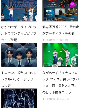
すみっコぐらし」が照ら
ベクトル”
した“絆”のカタチ
10月4日 21時34分
11月2日 10時00分
ながのーず、ライブにウ
氣志團万博2025、最終出
ルトラマンティガがサプ
演アーティストを発表
ライズ登場
8月28日 19時01分
9月21日 21時38分
トニセン、17年ぶりのシ
ながのーず「イナズマロ
ングルパッケージリリー
ック フェス」初ライブパ
ス決定
フォ 西川貴教とお互い
のヒット曲をコラボ
4月9日 18時06分
9月21日 20時00分