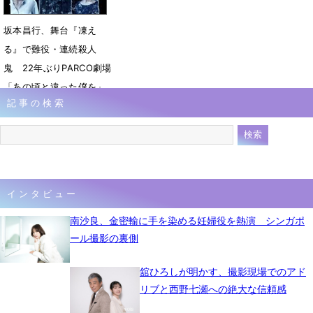
坂本昌行、舞台『凍え
る』で難役・連続殺人
鬼 22年ぶりPARCO劇場
「あの頃と違った僕を」
記事の検索
6月23日 08時28分
インタビュー
南沙良、金密輸に手を染める妊婦役を熱演 シンガポ
ール撮影の裏側
舘ひろしが明かす、撮影現場でのアド
リブと西野七瀬への絶大な信頼感