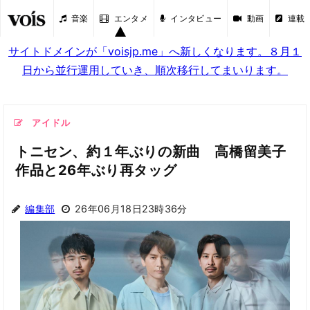
音楽
エンタメ
インタビュー
動画
連載
サイトドメインが「voisjp.me」へ新しくなります。８月１
日から並行運用していき、順次移行してまいります。
アイドル
トニセン、約１年ぶりの新曲 高橋留美子
作品と26年ぶり再タッグ
編集部
26年06月18日23時36分