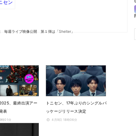
ニセン
毎週ライブ映像公開 第１弾は「Shelter」
2025、最終出演アー
トニセン、17年ぶりのシングルパ
発表
ッケージリリース決定
19時01分
4月9日 18時06分