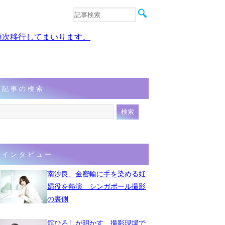
音楽
エンタメ
、順次移行してまいります。
インタビュー
動画
連載
フォト
記事の検索
インタビュー
南沙良、金密輸に手を染める妊
婦役を熱演 シンガポール撮影
の裏側
舘ひろしが明かす、撮影現場で