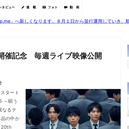
ンタビュー
連 載
フォト
動 画
sjp.me」へ新しくなります。８月１日から並行運用していき
開催記念 毎週ライブ映像公開
分
よりスタート
026 ～唄う
異なるテ
作品の中か
0th