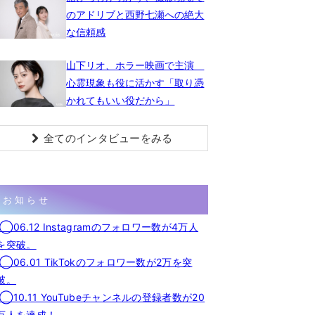
のアドリブと西野七瀬への絶大
な信頼感
山下リオ、ホラー映画で主演
心霊現象も役に活かす「取り憑
かれてもいい役だから」
全てのインタビューをみる
お知らせ
◯06.12 Instagramのフォロワー数が4万人
を突破。
◯06.01 TikTokのフォロワー数が2万を突
破。
◯10.11 YouTubeチャンネルの登録者数が20
万人を達成！