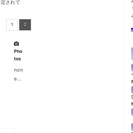
予定されて
1
2
Pho
tos
non
e...