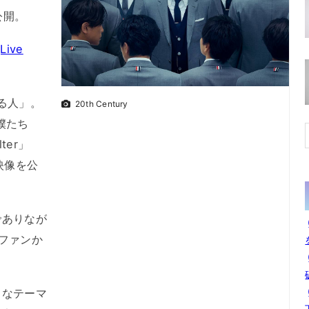
公開。
Live
る人」。
20th Century
 ～僕たち
ter」
ブ映像を公
ありなが
ファンか
なテーマ