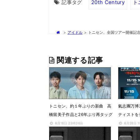
記事タグ
20th Century
ト
>
アイドル
>
トニセン、全国ツアー開催記念 
関連する記事
トニセン、約１年ぶりの新曲 高
氣志團万博
橋留美子作品と26年ぶり再タッグ
ティストを
6月18日 23時36分
8月28日 