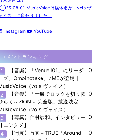
◯25.08.01 MusicVoiceは媒体名が「vois ヴ
ォイス」に変わりました。
Instagram
YouTube
コメントランキング
0
【音楽】「Venue101」にリーダ
1
ーズ、Omoinotake、≠MEが登場｜
MusicVoice（vois ヴォイス）
0
【音楽】「十勝でロックを切り拓
2
ひらく～ZION～ 完全版」放送決定｜
MusicVoice（vois ヴォイス）
0
【写真】仁村紗和、インタビュー
3
【エンタメ】
0
【写真】写真＝TRUE「Around
4