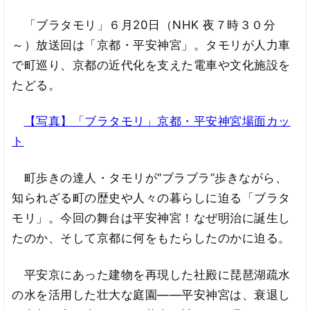
「ブラタモリ」６月20日（NHK 夜７時３０分
～）放送回は「京都・平安神宮」。タモリが人力車
で町巡り、京都の近代化を支えた電車や文化施設を
たどる。
【写真】「ブラタモリ」京都・平安神宮場面カッ
ト
町歩きの達人・タモリが“ブラブラ”歩きながら、
知られざる町の歴史や人々の暮らしに迫る「ブラタ
モリ」。今回の舞台は平安神宮！なぜ明治に誕生し
たのか、そして京都に何をもたらしたのかに迫る。
平安京にあった建物を再現した社殿に琵琶湖疏水
の水を活用した壮大な庭園――平安神宮は、衰退し