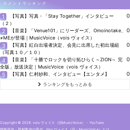
コメントランキング
0
【写真】写真・「Stay Together」インタビュー
1
（２）
0
【音楽】「Venue101」にリーダーズ、Omoinotake、
2
≠MEが登場｜MusicVoice（vois ヴォイス）
0
【写真】紅白出場者決定、会見に出席した初出場組
3
（写真１０／１０）
0
【音楽】「十勝でロックを切り拓ひらく～ZION～ 完
4
全版」放送決定｜MusicVoice（vois ヴォイス）
0
【写真】仁村紗和、インタビュー【エンタメ】
5
ランキングをもっとみる
Copyright © 2026. vois ヴォイス（旧MusicVoice）
-
YouTube
情報提供・取材案内の受付
Vois ヴォイス（旧・MusicVoice）とは