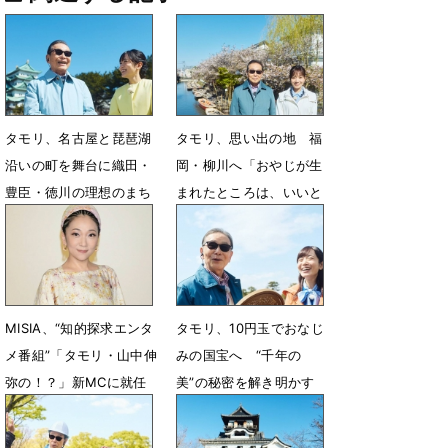
タモリ、名古屋と琵琶湖
タモリ、思い出の地 福
沿いの町を舞台に織田・
岡・柳川へ「おやじが生
豊臣・徳川の理想のまち
まれたところは、いいと
づくりに迫る
ころです」
7月9日 12時32分
6月25日 12時32分
MISIA、“知的探求エンタ
タモリ、10円玉でおなじ
メ番組”「タモリ・山中伸
みの国宝へ “千年の
弥の！？」新MCに就任
美”の秘密を解き明かす
6月24日 18時30分
6月6日 11時36分