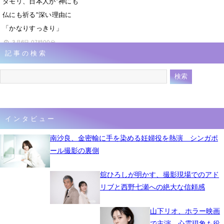
タモリ、日本人が“神にも
仏にも祈る”深い理由に
「かなりすっきり」
3月6日 07時00分
記事の検索
インタビュー
南沙良、金密輸に手を染める妊婦役を熱演 シンガポ
ール撮影の裏側
舘ひろしが明かす、撮影現場でのアド
リブと西野七瀬への絶大な信頼感
山下リオ、ホラー映画
で主演 心霊現象も役