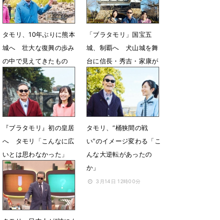
タモリ、10年ぶりに熊本
「ブラタモリ」国宝五
城へ 壮大な復興の歩み
城、制覇へ 犬山城を舞
の中で見えてきたもの
台に信長・秀吉・家康が
愛した理由を解き明かす
5月28日 12時04分
4月23日 14時08分
『ブラタモリ』初の皇居
タモリ、“桶狭間の戦
へ タモリ「こんなに広
い”のイメージ変わる「こ
いとは思わなかった」
んな大逆転があったの
か」
4月3日 07時00分
3月14日 12時00分