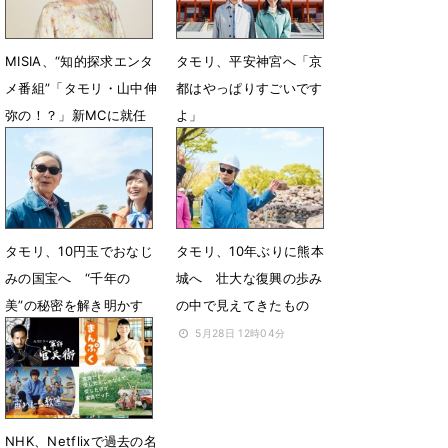
6月30日 13時23分
MISIA、“知的探求エンタ
タモリ、平安神宮へ「京
メ番組”「タモリ・山中伸
都はやっぱりすごいです
弥の！？」新MCに就任
よ」
6月24日 18時30分
6月18日 18時11分
タモリ、10円玉でおなじ
タモリ、10年ぶりに熊本
みの国宝へ “千年の
城へ 壮大な復興の歩み
美”の秘密を解き明かす
の中で見えてきたもの
6月6日 11時36分
5月28日 12時04分
NHK、Netflixで過去の名