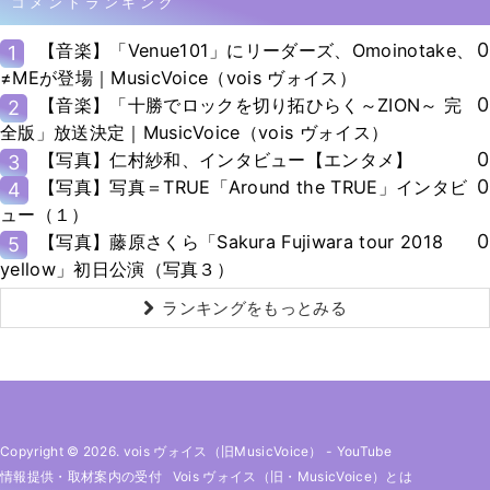
コメントランキング
0
【音楽】「Venue101」にリーダーズ、Omoinotake、
1
≠MEが登場｜MusicVoice（vois ヴォイス）
0
【音楽】「十勝でロックを切り拓ひらく～ZION～ 完
2
全版」放送決定｜MusicVoice（vois ヴォイス）
0
【写真】仁村紗和、インタビュー【エンタメ】
3
0
【写真】写真＝TRUE「Around the TRUE」インタビ
4
ュー（１）
0
【写真】藤原さくら「Sakura Fujiwara tour 2018
5
yellow」初日公演（写真３）
ランキングをもっとみる
Copyright © 2026. vois ヴォイス（旧MusicVoice）
-
YouTube
情報提供・取材案内の受付
Vois ヴォイス（旧・MusicVoice）とは