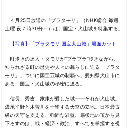
４月25日放送の『ブラタモリ』（NHK総合 毎週
土曜 夜７時30分～）は、国宝・犬山城を特集する。
【写真】「ブラタモリ 国宝犬山城」場面カット
町歩きの達人・タモリが“ブラブラ”歩きながら、
知られざる町の歴史や人々の暮らしに迫る「ブラタ
モリ」。ついに国宝五城の制覇へ。愛知県犬山市に
ある、国宝・犬山城の秘密に迫る。
信長、秀吉、家康が愛した城――それが犬山城。
濃尾平野と木曽川を一望する天空の立地。日本最古
級の天守を支える、強固な岩盤。扇状地の頂から見
下ろすのは、戦・経済・政治、すべてを掌握する視