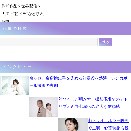
作19作品を世界配信へ
大河・“朝ドラ”など順次
公開
記事の検索
5月20日 15時00分
インタビュー
南沙良、金密輸に手を染める妊婦役を熱演 シンガポ
ール撮影の裏側
舘ひろしが明かす、撮影現場でのアド
リブと西野七瀬への絶大な信頼感
山下リオ、ホラー映画
で主演 心霊現象も役