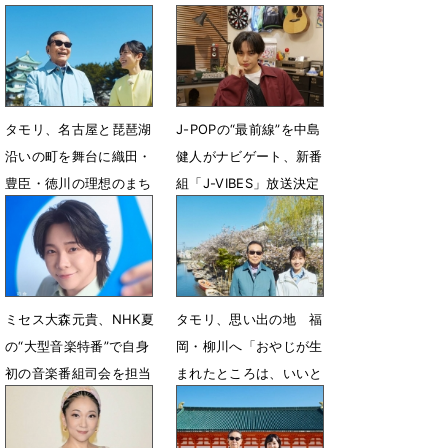
タモリ、名古屋と琵琶湖
J-POPの“最前線”を中島
沿いの町を舞台に織田・
健人がナビゲート、新番
豊臣・徳川の理想のまち
組「J-VIBES」放送決定
づくりに迫る
7月6日 15時42分
7月9日 12時32分
ミセス大森元貴、NHK夏
タモリ、思い出の地 福
の“大型音楽特番”で自身
岡・柳川へ「おやじが生
初の音楽番組司会を担当
まれたところは、いいと
「お声がけいただき大変
ころです」
光栄」
6月25日 12時32分