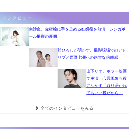
インタビュー
南沙良、金密輸に手を染める妊婦役を熱演 シンガポ
ール撮影の裏側
舘ひろしが明かす、撮影現場でのアド
リブと西野七瀬への絶大な信頼感
山下リオ、ホラー映画
で主演 心霊現象も役
に活かす「取り憑かれ
てもいい役だから」
全てのインタビューをみる