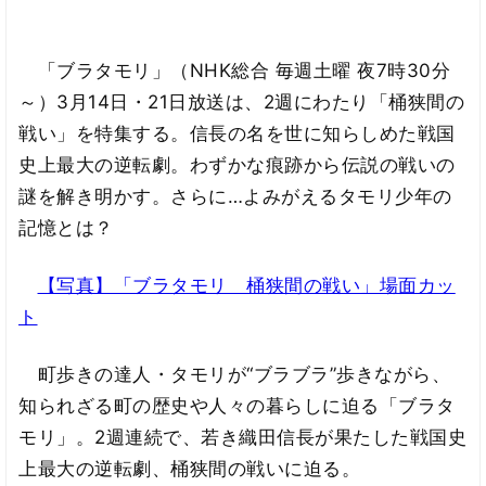
「ブラタモリ」（NHK総合 毎週土曜 夜7時30分
～）3月14日・21日放送は、2週にわたり「桶狭間の
戦い」を特集する。信長の名を世に知らしめた戦国
史上最大の逆転劇。わずかな痕跡から伝説の戦いの
謎を解き明かす。さらに…よみがえるタモリ少年の
記憶とは？
【写真】「ブラタモリ 桶狭間の戦い」場面カッ
ト
町歩きの達人・タモリが“ブラブラ”歩きながら、
知られざる町の歴史や人々の暮らしに迫る「ブラタ
モリ」。2週連続で、若き織田信長が果たした戦国史
上最大の逆転劇、桶狭間の戦いに迫る。