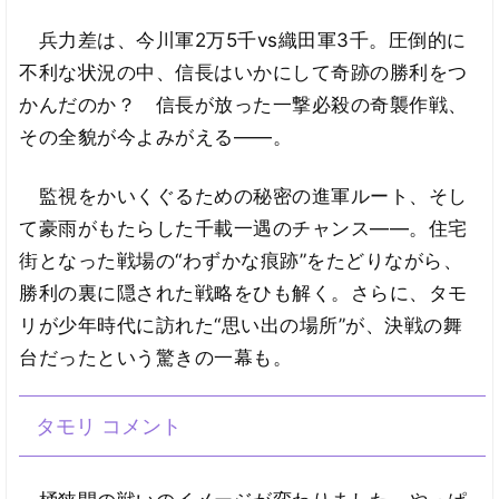
兵力差は、今川軍2万5千vs織田軍3千。圧倒的に
不利な状況の中、信長はいかにして奇跡の勝利をつ
かんだのか？ 信長が放った一撃必殺の奇襲作戦、
その全貌が今よみがえる——。
監視をかいくぐるための秘密の進軍ルート、そし
て豪雨がもたらした千載一遇のチャンス——。住宅
街となった戦場の“わずかな痕跡”をたどりながら、
勝利の裏に隠された戦略をひも解く。さらに、タモ
リが少年時代に訪れた“思い出の場所”が、決戦の舞
台だったという驚きの一幕も。
タモリ コメント