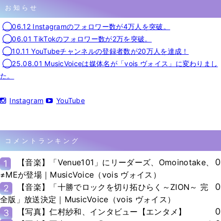
お知らせ
◯06.12 Instagramのフォロワー数が4万人を突破。
◯06.01 TikTokのフォロワー数が2万を突破。
◯10.11 YouTubeチャンネルの登録者数が20万人を達成！
◯25.08.01 MusicVoiceは媒体名が「vois ヴォイス」に変わりまし
た。
Instagram
YouTube
コメントランキング
0
【音楽】「Venue101」にリーダーズ、Omoinotake、
1
≠MEが登場｜MusicVoice（vois ヴォイス）
0
【音楽】「十勝でロックを切り拓ひらく～ZION～ 完
2
全版」放送決定｜MusicVoice（vois ヴォイス）
0
【写真】仁村紗和、インタビュー【エンタメ】
3