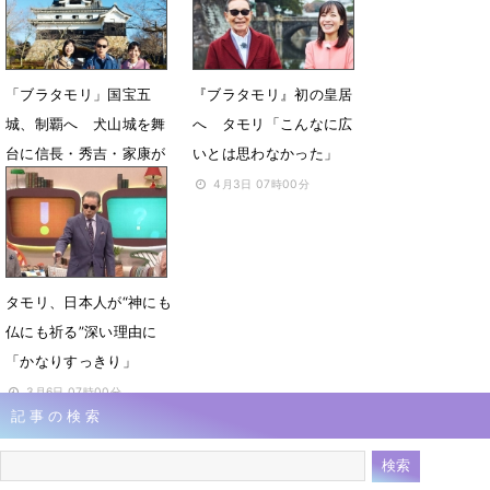
「ブラタモリ」国宝五
『ブラタモリ』初の皇居
城、制覇へ 犬山城を舞
へ タモリ「こんなに広
台に信長・秀吉・家康が
いとは思わなかった」
愛した理由を解き明かす
4月3日 07時00分
4月23日 14時08分
タモリ、日本人が“神にも
仏にも祈る”深い理由に
「かなりすっきり」
3月6日 07時00分
記事の検索