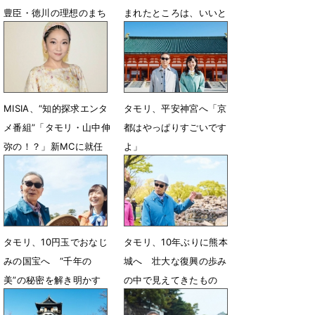
豊臣・徳川の理想のまち
まれたところは、いいと
づくりに迫る
ころです」
7月9日 12時32分
6月25日 12時32分
MISIA、“知的探求エンタ
タモリ、平安神宮へ「京
メ番組”「タモリ・山中伸
都はやっぱりすごいです
弥の！？」新MCに就任
よ」
6月24日 18時30分
6月18日 18時11分
タモリ、10円玉でおなじ
タモリ、10年ぶりに熊本
みの国宝へ “千年の
城へ 壮大な復興の歩み
美”の秘密を解き明かす
の中で見えてきたもの
6月6日 11時36分
5月28日 12時04分