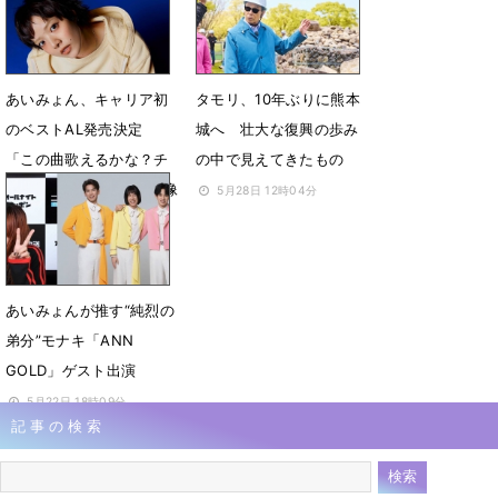
あいみょん、キャリア初
タモリ、10年ぶりに熊本
のベストAL発売決定
城へ 壮大な復興の歩み
「この曲歌えるかな？チ
の中で見えてきたもの
ャレンジ!!」ティザー映像
5月28日 12時04分
公開
6月5日 18時01分
あいみょんが推す“純烈の
弟分”モナキ「ANN
GOLD」ゲスト出演
5月22日 18時09分
記事の検索