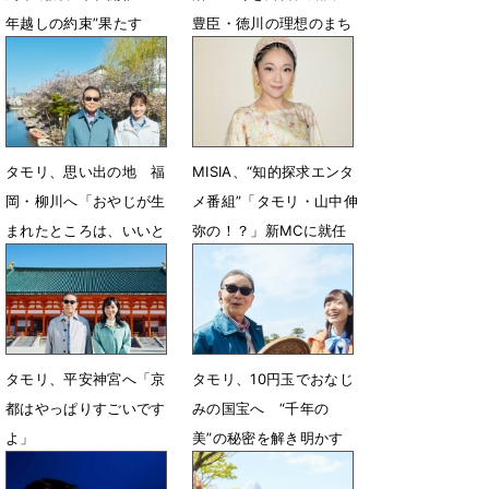
年越しの約束”果たす
豊臣・徳川の理想のまち
づくりに迫る
7月24日 12時29分
7月9日 12時32分
タモリ、思い出の地 福
MISIA、“知的探求エンタ
岡・柳川へ「おやじが生
メ番組”「タモリ・山中伸
まれたところは、いいと
弥の！？」新MCに就任
ころです」
6月24日 18時30分
6月25日 12時32分
タモリ、平安神宮へ「京
タモリ、10円玉でおなじ
都はやっぱりすごいです
みの国宝へ “千年の
よ」
美”の秘密を解き明かす
6月18日 18時11分
6月6日 11時36分