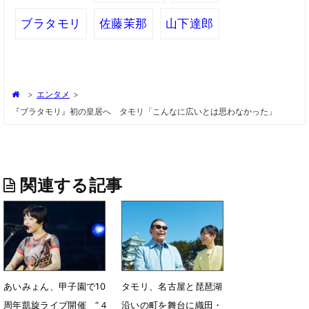
ブラタモリ
佐藤茉那
山下達郎
>
エンタメ
>
『ブラタモリ』初の皇居へ タモリ「こんなに広いとは思わなかった」
関連する記事
あいみょん、甲子園で10
タモリ、名古屋と琵琶湖
周年凱旋ライブ開催 “４
沿いの町を舞台に織田・