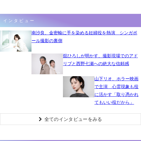
インタビュー
南沙良、金密輸に手を染める妊婦役を熱演 シンガポ
ール撮影の裏側
舘ひろしが明かす、撮影現場でのアド
リブと西野七瀬への絶大な信頼感
山下リオ、ホラー映画
で主演 心霊現象も役
に活かす「取り憑かれ
てもいい役だから」
全てのインタビューをみる