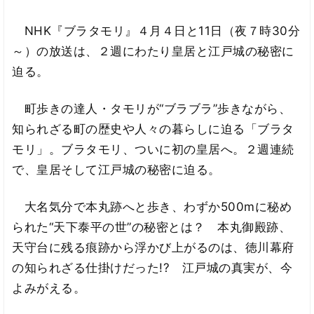
NHK『ブラタモリ』４月４日と11日（夜７時30分
～）の放送は、２週にわたり皇居と江戸城の秘密に
迫る。
町歩きの達人・タモリが“ブラブラ”歩きながら、
知られざる町の歴史や人々の暮らしに迫る「ブラタ
モリ」。ブラタモリ、ついに初の皇居へ。２週連続
で、皇居そして江戸城の秘密に迫る。
大名気分で本丸跡へと歩き、わずか500mに秘め
られた“天下泰平の世”の秘密とは？ 本丸御殿跡、
天守台に残る痕跡から浮かび上がるのは、徳川幕府
の知られざる仕掛けだった!? 江戸城の真実が、今
よみがえる。