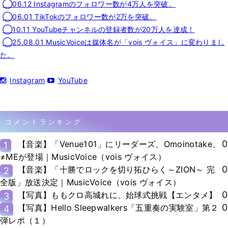
◯06.12 Instagramのフォロワー数が4万人を突破。
◯06.01 TikTokのフォロワー数が2万を突破。
◯10.11 YouTubeチャンネルの登録者数が20万人を達成！
◯25.08.01 MusicVoiceは媒体名が「vois ヴォイス」に変わりまし
た。
Instagram
YouTube
コメントランキング
0
【音楽】「Venue101」にリーダーズ、Omoinotake、
1
≠MEが登場｜MusicVoice（vois ヴォイス）
0
【音楽】「十勝でロックを切り拓ひらく～ZION～ 完
2
全版」放送決定｜MusicVoice（vois ヴォイス）
0
【写真】ももクロ高城れに、始球式挑戦【エンタメ】
3
0
【写真】Hello Sleepwalkers「五重奏の実験室」第２
4
弾レポ（１）