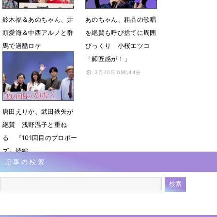
鈴木福＆あのちゃん、井
あのちゃん、粗品の歌唱
頭愛海＆中西アルノと群
を絶賛も呼び捨てに周囲
馬で過酷ロケ
びっくり 小桜エツコ
「師匠感が！」
4月2日 23時51分
3月30日 09時44分
唐田えりか、武田鉄矢が
絶賛 浅野温子と重ね
る 『101回目のプロポー
ズ』続編
記事の検索
3月20日 07時14分