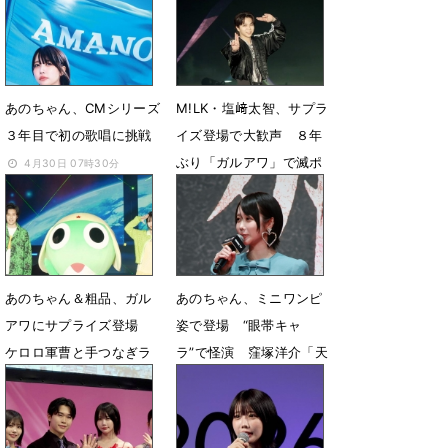
6月5日 07時00分
5月28日 07時00分
あのちゃん、CMシリーズ
M!LK・塩﨑太智、サプラ
３年目で初の歌唱に挑戦
イズ登場で大歓声 ８年
ぶり「ガルアワ」で滅ポ
4月30日 07時30分
ーズ
4月20日 07時30分
あのちゃん＆粗品、ガル
あのちゃん、ミニワンピ
アワにサプライズ登場
姿で登場 “眼帯キャ
ケロロ軍曹と手つなぎラ
ラ”で怪演 窪塚洋介「天
ンウェイ
職」と大絶賛
4月20日 07時20分
4月6日 21時07分