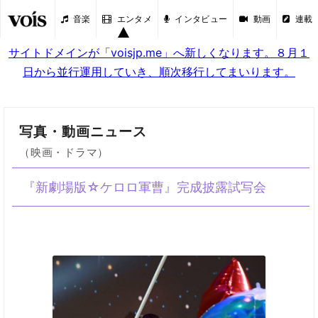
音楽
エンタメ
インタビュー
動画
連載
サイトドメインが「voisjp.me」へ新しくなります。８月１
日から並行運用していき、順次移行してまいります。
写真・動画ニュース
（映画・ドラマ）
『新劇場版☆ケロロ軍曹』完成披露試写会