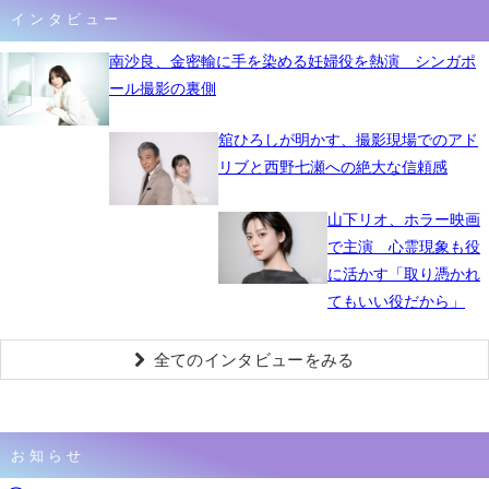
インタビュー
南沙良、金密輸に手を染める妊婦役を熱演 シンガポ
ール撮影の裏側
舘ひろしが明かす、撮影現場でのアド
リブと西野七瀬への絶大な信頼感
山下リオ、ホラー映画
で主演 心霊現象も役
に活かす「取り憑かれ
てもいい役だから」
全てのインタビューをみる
お知らせ