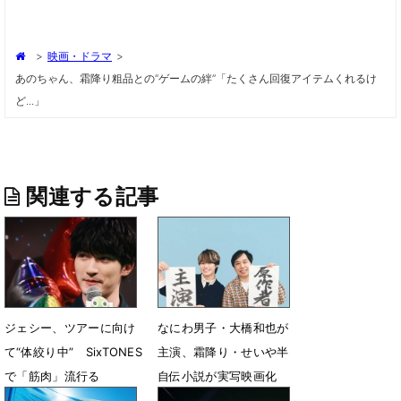
>
映画・ドラマ
>
あのちゃん、霜降り粗品との“ゲームの絆”「たくさん回復アイテムくれるけ
ど...」
関連する記事
ジェシー、ツアーに向け
なにわ男子・大橋和也が
て“体絞り中” SixTONES
主演、霜降り・せいや半
で「筋肉」流行る
自伝小説が実写映画化