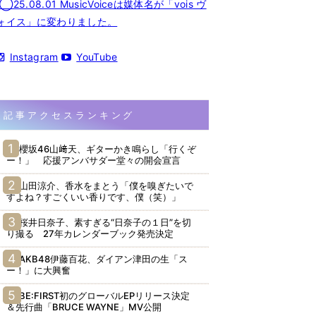
◯25.08.01 MusicVoiceは媒体名が「vois ヴ
ォイス」に変わりました。
Instagram
YouTube
記事アクセスランキング
櫻坂46山﨑天、ギターかき鳴らし「行くぞ
ー！」 応援アンバサダー堂々の開会宣言
山田涼介、香水をまとう「僕を嗅ぎたいで
すよね？すごくいい香りです、僕（笑）」
桜井日奈子、素すぎる“日奈子の１日”を切
り撮る 27年カレンダーブック発売決定
AKB48伊藤百花、ダイアン津田の生「ス
ー！」に大興奮
BE:FIRST初のグローバルEPリリース決定
＆先行曲「BRUCE WAYNE」MV公開