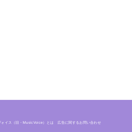
 ヴォイス（旧・MusicVoice）とは
広告に関するお問い合わせ