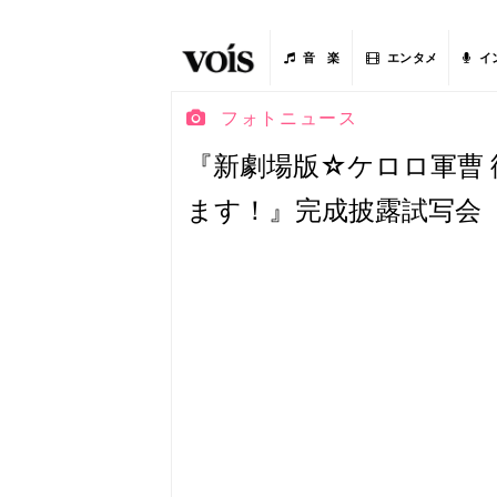
音 楽
エンタメ
イ
フォトニュース
『新劇場版☆ケロロ軍曹
ます！』完成披露試写会