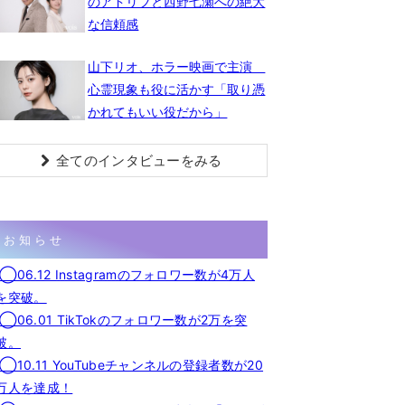
のアドリブと西野七瀬への絶大
な信頼感
山下リオ、ホラー映画で主演
心霊現象も役に活かす「取り憑
かれてもいい役だから」
全てのインタビューをみる
お知らせ
◯06.12 Instagramのフォロワー数が4万人
を突破。
◯06.01 TikTokのフォロワー数が2万を突
破。
◯10.11 YouTubeチャンネルの登録者数が20
万人を達成！