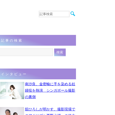
音楽
エンタメ
インタビュー
動画
記事の検索
連載
フォト
インタビュー
南沙良、金密輸に手を染める妊
婦役を熱演 シンガポール撮影
の裏側
舘ひろしが明かす、撮影現場で