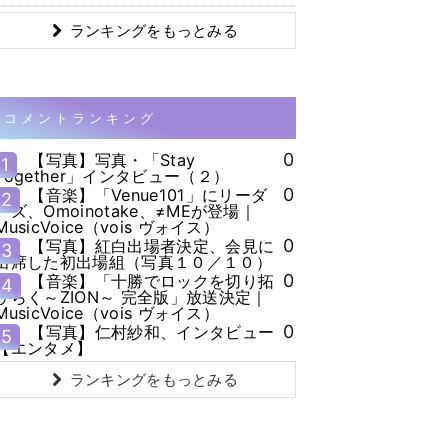
ランキングをもっとみる
コメントランキング
0
【写真】写真・「Stay
1
Together」インタビュー（２）
0
【音楽】「Venue101」にリーダ
2
ーズ、Omoinotake、≠MEが登場｜
MusicVoice（vois ヴォイス）
0
【写真】紅白出場者決定、会見に
3
出席した初出場組（写真１０／１０）
0
【音楽】「十勝でロックを切り拓
4
ひらく～ZION～ 完全版」放送決定｜
MusicVoice（vois ヴォイス）
0
【写真】仁村紗和、インタビュー
5
【エンタメ】
ランキングをもっとみる