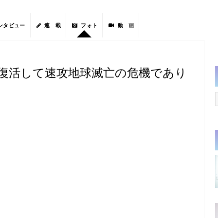
ンタビュー
連 載
フォト
動 画
 復活して速攻地球滅亡の危機であり