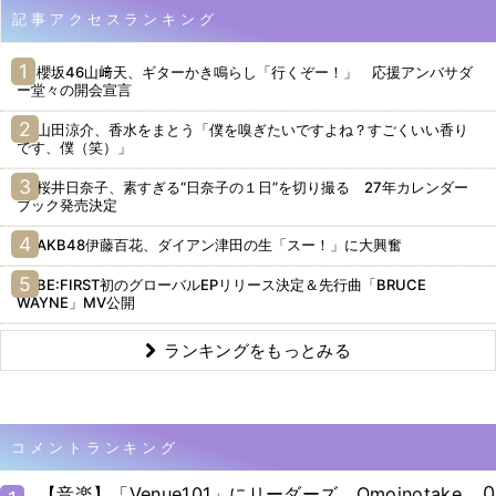
記事アクセスランキング
櫻坂46山﨑天、ギターかき鳴らし「行くぞー！」 応援アンバサダ
ー堂々の開会宣言
山田涼介、香水をまとう「僕を嗅ぎたいですよね？すごくいい香り
です、僕（笑）」
桜井日奈子、素すぎる“日奈子の１日”を切り撮る 27年カレンダー
ブック発売決定
AKB48伊藤百花、ダイアン津田の生「スー！」に大興奮
BE:FIRST初のグローバルEPリリース決定＆先行曲「BRUCE
WAYNE」MV公開
ランキングをもっとみる
コメントランキング
0
【音楽】「Venue101」にリーダーズ、Omoinotake、