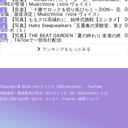
1
≠MEが登場｜MusicVoice（vois ヴォイス）
0
【音楽】「十勝でロックを切り拓ひらく～ZION～ 完
2
全版」放送決定｜MusicVoice（vois ヴォイス）
0
【写真】ももクロ高城れに、始球式挑戦【エンタメ】
3
0
【写真】Hello Sleepwalkers「五重奏の実験室」第２
4
弾レポ（１）
0
【写真】THE BEAT GARDEN「夏の終わり 友達の終
5
わり」TikTokで一部先行配信
ランキングをもっとみる
Copyright © 2026. vois ヴォイス（旧MusicVoice）
-
YouTube
情報提供・取材案内の受付
Vois ヴォイス（旧・MusicVoice）とは
広告に関するお問い合わせ
クッキー（cookie）使用について
-