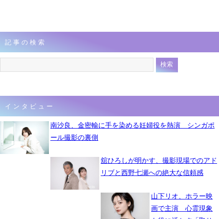
記事の検索
インタビュー
南沙良、金密輸に手を染める妊婦役を熱演 シンガポ
ール撮影の裏側
舘ひろしが明かす、撮影現場でのアド
リブと西野七瀬への絶大な信頼感
山下リオ、ホラー映
画で主演 心霊現象