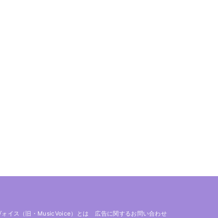
 ヴォイス（旧・MusicVoice）とは
広告に関するお問い合わせ