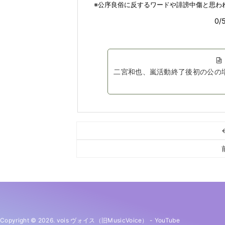
二宮和也、嵐活動終了後初の公の
Copyright © 2026. vois ヴォイス（旧MusicVoice）
-
YouTube