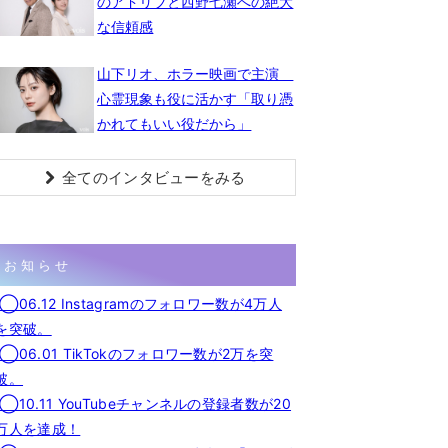
のアドリブと西野七瀬への絶大
な信頼感
山下リオ、ホラー映画で主演
心霊現象も役に活かす「取り憑
かれてもいい役だから」
全てのインタビューをみる
お知らせ
◯06.12 Instagramのフォロワー数が4万人
を突破。
◯06.01 TikTokのフォロワー数が2万を突
破。
◯10.11 YouTubeチャンネルの登録者数が20
万人を達成！