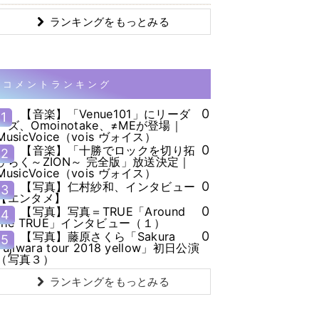
ランキングをもっとみる
コメントランキング
0
【音楽】「Venue101」にリーダ
1
ーズ、Omoinotake、≠MEが登場｜
MusicVoice（vois ヴォイス）
0
【音楽】「十勝でロックを切り拓
2
ひらく～ZION～ 完全版」放送決定｜
MusicVoice（vois ヴォイス）
0
【写真】仁村紗和、インタビュー
3
【エンタメ】
0
【写真】写真＝TRUE「Around
4
the TRUE」インタビュー（１）
0
【写真】藤原さくら「Sakura
5
Fujiwara tour 2018 yellow」初日公演
（写真３）
ランキングをもっとみる