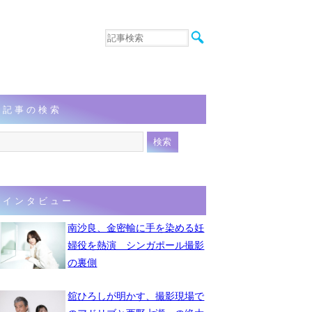
音楽
エンタメ
インタビュー
動画
記事の検索
連載
フォト
インタビュー
南沙良、金密輸に手を染める妊
婦役を熱演 シンガポール撮影
の裏側
舘ひろしが明かす、撮影現場で