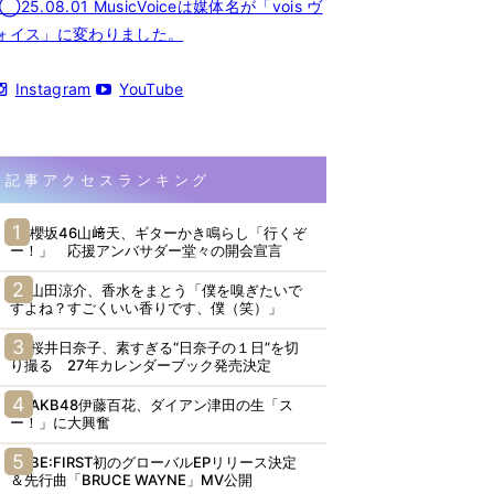
◯25.08.01 MusicVoiceは媒体名が「vois ヴ
ォイス」に変わりました。
Instagram
YouTube
記事アクセスランキング
櫻坂46山﨑天、ギターかき鳴らし「行くぞ
ー！」 応援アンバサダー堂々の開会宣言
山田涼介、香水をまとう「僕を嗅ぎたいで
すよね？すごくいい香りです、僕（笑）」
桜井日奈子、素すぎる“日奈子の１日”を切
り撮る 27年カレンダーブック発売決定
AKB48伊藤百花、ダイアン津田の生「ス
ー！」に大興奮
BE:FIRST初のグローバルEPリリース決定
＆先行曲「BRUCE WAYNE」MV公開