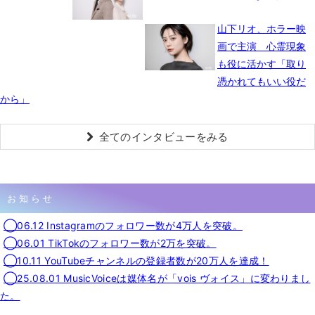
山下リオ、ホラー映
画で主演 心霊現象
も役に活かす「取り
憑かれてもいい役だ
から」
全てのインタビューをみる
お知らせ
◯06.12 Instagramのフォロワー数が4万人を突破。
◯06.01 TikTokのフォロワー数が2万を突破。
◯10.11 YouTubeチャンネルの登録者数が20万人を達成！
◯25.08.01 MusicVoiceは媒体名が「vois ヴォイス」に変わりまし
た。