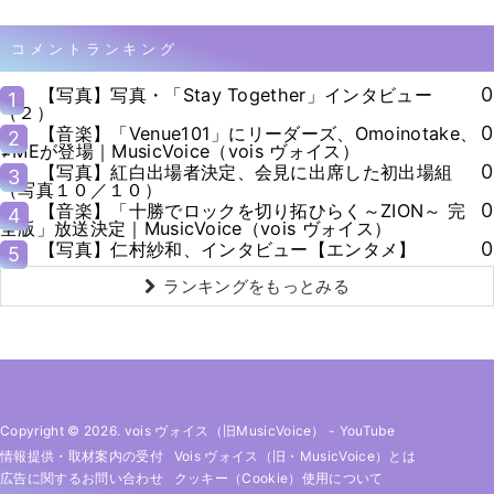
コメントランキング
0
【写真】写真・「Stay Together」インタビュー
1
（２）
0
【音楽】「Venue101」にリーダーズ、Omoinotake、
2
≠MEが登場｜MusicVoice（vois ヴォイス）
0
【写真】紅白出場者決定、会見に出席した初出場組
3
（写真１０／１０）
0
【音楽】「十勝でロックを切り拓ひらく～ZION～ 完
4
全版」放送決定｜MusicVoice（vois ヴォイス）
0
【写真】仁村紗和、インタビュー【エンタメ】
5
ランキングをもっとみる
Copyright © 2026. vois ヴォイス（旧MusicVoice）
-
YouTube
情報提供・取材案内の受付
Vois ヴォイス（旧・MusicVoice）とは
広告に関するお問い合わせ
クッキー（cookie）使用について