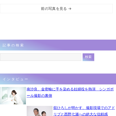
前の写真を見る →
記事の検索
インタビュー
南沙良、金密輸に手を染める妊婦役を熱演 シンガポ
ール撮影の裏側
舘ひろしが明かす、撮影現場でのアド
リブと西野七瀬への絶大な信頼感