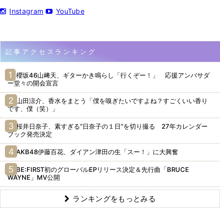
Instagram
YouTube
記事アクセスランキング
櫻坂46山﨑天、ギターかき鳴らし「行くぞー！」 応援アンバサダ
ー堂々の開会宣言
山田涼介、香水をまとう「僕を嗅ぎたいですよね？すごくいい香り
です、僕（笑）」
桜井日奈子、素すぎる“日奈子の１日”を切り撮る 27年カレンダー
ブック発売決定
AKB48伊藤百花、ダイアン津田の生「スー！」に大興奮
BE:FIRST初のグローバルEPリリース決定＆先行曲「BRUCE
WAYNE」MV公開
ランキングをもっとみる