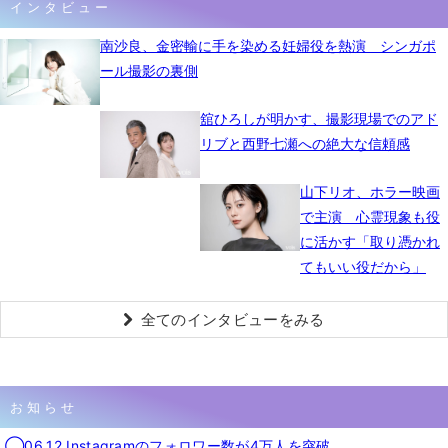
インタビュー
南沙良、金密輸に手を染める妊婦役を熱演 シンガポ
ール撮影の裏側
舘ひろしが明かす、撮影現場でのアド
リブと西野七瀬への絶大な信頼感
山下リオ、ホラー映画
で主演 心霊現象も役
に活かす「取り憑かれ
てもいい役だから」
全てのインタビューをみる
お知らせ
◯06.12 Instagramのフォロワー数が4万人を突破。