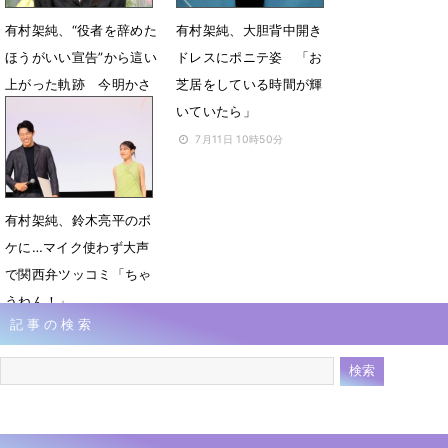
有村架純、“役者を辞めた
有村架純、大胆背中開き
ほうがいい宣告”から這い
ドレスにポニテ姿 「お
上がった軌跡 今明かさ
芝居をしている時間が輝
れる「覚悟」の正体
いていたら」
5月1日 17時00分
7月11日 10時50分
有村架純、鈴木亮平のボ
ケに…マイク使わず大声
で関西弁ツッコミ「ちゃ
うねん！」
記事の検索
4月26日 06時10分