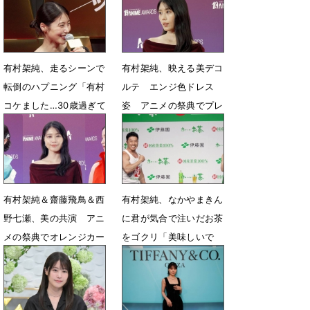
7月2日 18時15分
6月23日 15時52分
有村架純、走るシーンで
有村架純、映える美デコ
転倒のハプニング「有村
ルテ エンジ色ドレス
コケました…30歳過ぎて
姿 アニメの祭典でプレ
の全力疾走は危ない」
ゼンター
6月3日 07時17分
5月25日 07時14分
有村架純＆齋藤飛鳥＆西
有村架純、なかやまきん
野七瀬、美の共演 アニ
に君が気合で注いだお茶
メの祭典でオレンジカー
をゴクリ「美味しいで
ペットに登場
す」
5月25日 06時46分
5月12日 18時22分