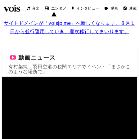
音楽
エンタメ
インタビュー
動画
連載
サイトドメインが「voisjp.me」へ新しくなります。８月１
日から並行運用していき、順次移行してまいります。
動画ニュース
有村架純、羽田空港の税関エリアでイベント「まさかこ
のような場所で」