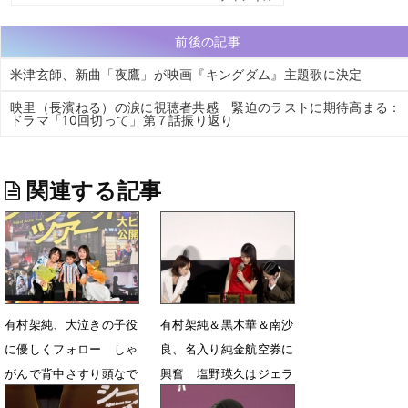
前後の記事
米津玄師、新曲「夜鷹」が映画『キングダム』主題歌に決定
映里（長濱ねる）の涙に視聴者共感 緊迫のラストに期待高まる：
ドラマ「10回切って」第７話振り返り
関連する記事
有村架純、大泣きの子役
有村架純＆黒木華＆南沙
に優しくフォロー しゃ
良、名入り純金航空券に
がんで背中さすり頭なで
興奮 塩野瑛久はジェラ
なで
シー