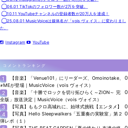
◯06.01 TikTokのフォロワー数が2万を突破。
◯10.11 YouTubeチャンネルの登録者数が20万人を達成！
◯25.08.01 MusicVoiceは媒体名が「vois ヴォイス」に変わりまし
た。
Instagram
YouTube
コメントランキング
0
【音楽】「Venue101」にリーダーズ、Omoinotake、
1
≠MEが登場｜MusicVoice（vois ヴォイス）
0
【音楽】「十勝でロックを切り拓ひらく～ZION～ 完
2
全版」放送決定｜MusicVoice（vois ヴォイス）
0
【写真】ももクロ高城れに、始球式挑戦【エンタメ】
3
0
【写真】Hello Sleepwalkers「五重奏の実験室」第２
4
弾レポ（１）
0