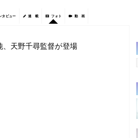
ンタビュー
連 載
フォト
動 画
純、天野千尋監督が登場