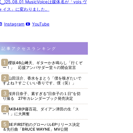
◯25.08.01 MusicVoiceは媒体名が「vois ヴ
ォイス」に変わりました。
Instagram
YouTube
記事アクセスランキング
櫻坂46山﨑天、ギターかき鳴らし「行くぞ
ー！」 応援アンバサダー堂々の開会宣言
山田涼介、香水をまとう「僕を嗅ぎたいで
すよね？すごくいい香りです、僕（笑）」
桜井日奈子、素すぎる“日奈子の１日”を切
り撮る 27年カレンダーブック発売決定
AKB48伊藤百花、ダイアン津田の生「ス
ー！」に大興奮
BE:FIRST初のグローバルEPリリース決定
＆先行曲「BRUCE WAYNE」MV公開