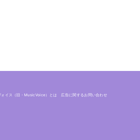
 ヴォイス（旧・MusicVoice）とは
広告に関するお問い合わせ