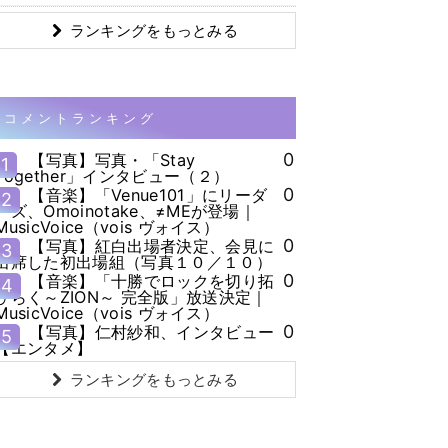
ランキングをもっとみる
コメントランキング
0
【写真】写真・「Stay
1
Together」インタビュー（２）
0
【音楽】「Venue101」にリーダ
2
ーズ、Omoinotake、≠MEが登場｜
MusicVoice（vois ヴォイス）
0
【写真】紅白出場者決定、会見に
3
出席した初出場組（写真１０／１０）
0
【音楽】「十勝でロックを切り拓
4
ひらく～ZION～ 完全版」放送決定｜
MusicVoice（vois ヴォイス）
0
【写真】仁村紗和、インタビュー
5
【エンタメ】
ランキングをもっとみる