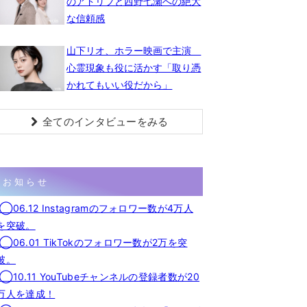
のアドリブと西野七瀬への絶大
な信頼感
山下リオ、ホラー映画で主演
心霊現象も役に活かす「取り憑
かれてもいい役だから」
全てのインタビューをみる
お知らせ
◯06.12 Instagramのフォロワー数が4万人
を突破。
◯06.01 TikTokのフォロワー数が2万を突
破。
◯10.11 YouTubeチャンネルの登録者数が20
万人を達成！