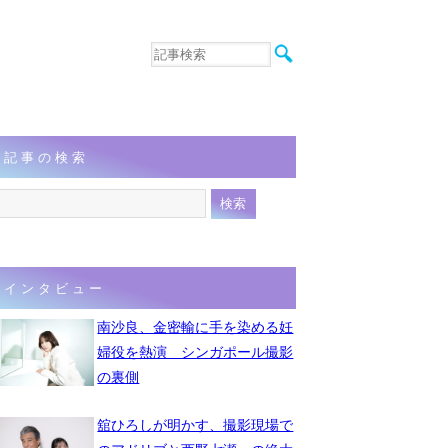
音楽
エンタメ
インタビュー
動画
記事の検索
連載
フォト
インタビュー
南沙良、金密輸に手を染める妊
婦役を熱演 シンガポール撮影
の裏側
舘ひろしが明かす、撮影現場で