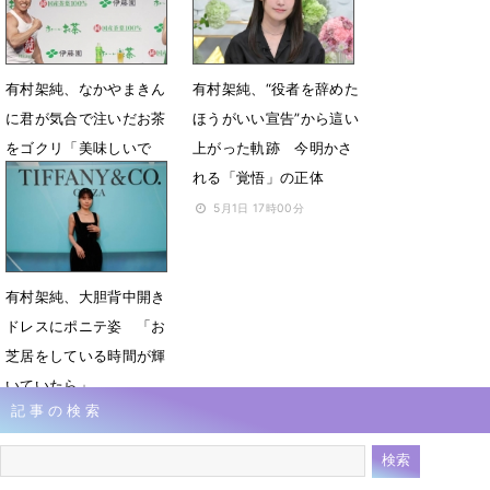
5月25日 07時14分
5月25日 06時46分
有村架純、なかやまきん
有村架純、“役者を辞めた
に君が気合で注いだお茶
ほうがいい宣告”から這い
をゴクリ「美味しいで
上がった軌跡 今明かさ
す」
れる「覚悟」の正体
5月12日 18時22分
5月1日 17時00分
有村架純、大胆背中開き
ドレスにポニテ姿 「お
芝居をしている時間が輝
いていたら」
記事の検索
7月11日 10時50分