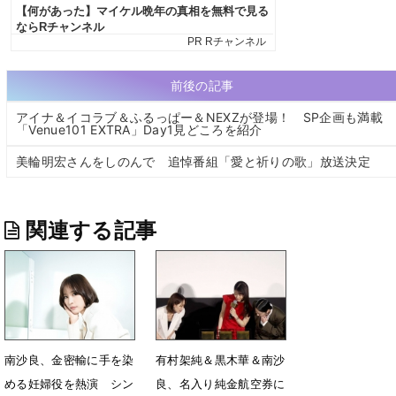
前後の記事
アイナ＆イコラブ＆ふるっぱー＆NEXZが登場！ SP企画も満載
「Venue101 EXTRA」Day1見どころを紹介
美輪明宏さんをしのんで 追悼番組「愛と祈りの歌」放送決定
関連する記事
南沙良、金密輸に手を染
有村架純＆黒木華＆南沙
める妊婦役を熱演 シン
良、名入り純金航空券に