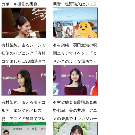
ガポール撮影の裏側
興奮 塩野瑛久はジェラ
シー
6月30日 07時00分
6月23日 15時52分
有村架純、走るシーンで
有村架純、羽田空港の税
転倒のハプニング「有村
関エリアでイベント「ま
コケました…30歳過ぎて
さかこのような場所で」
の全力疾走は危ない」
5月27日 06時51分
6月3日 07時17分
有村架純、映える美デコ
有村架純＆齋藤飛鳥＆西
ルテ エンジ色ドレス
野七瀬、美の共演 アニ
姿 アニメの祭典でプレ
メの祭典でオレンジカー
ゼンター
ペットに登場