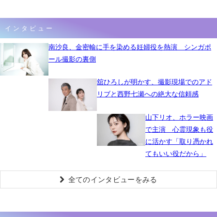
インタビュー
南沙良、金密輸に手を染める妊婦役を熱演 シンガポ
ール撮影の裏側
舘ひろしが明かす、撮影現場でのアド
リブと西野七瀬への絶大な信頼感
山下リオ、ホラー映画
で主演 心霊現象も役
に活かす「取り憑かれ
てもいい役だから」
全てのインタビューをみる