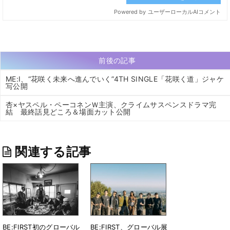
前後の記事
ME:I、“花咲く未来へ進んでいく”4TH SINGLE「花咲く道」ジャケ
写公開
杏×ヤスペル・ペーコネンＷ主演、クライムサスペンスドラマ完
結 最終話見どころ＆場面カット公開
関連する記事
BE:FIRST初のグローバル
BE:FIRST、グローバル展