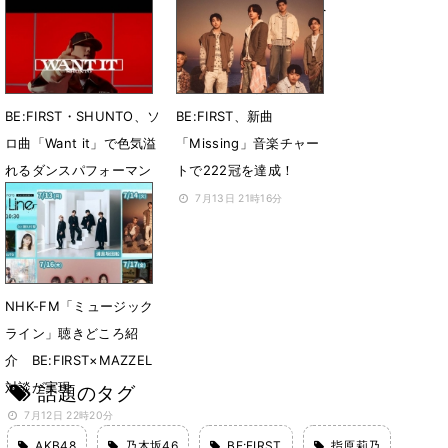
で生パフォ
「第69回グラミー賞」へ
の投票および出席資格を
7月18日 11時08分
獲得
7月16日 10時04分
BE:FIRST・SHUNTO、ソ
BE:FIRST、新曲
ロ曲「Want it」で色気溢
「Missing」音楽チャー
れるダンスパフォーマン
トで222冠を達成！
スを披露
7月13日 21時16分
7月14日 21時08分
NHK-FM「ミュージック
ライン」聴きどころ紹
介 BE:FIRST×MAZZEL
対談が実現
話題のタグ
7月12日 22時20分
AKB48
乃木坂46
BE:FIRST
指原莉乃