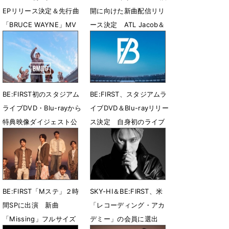
EPリリース決定＆先行曲
開に向けた新曲配信リリ
「BRUCE WAYNE」MV
ース決定 ATL Jacob＆
公開
Flo Milliとコラボ
7月31日 23時27分
7月28日 08時00分
BE:FIRST初のスタジアム
BE:FIRST、スタジアムラ
ライブDVD・Blu-rayから
イブDVD＆Blu-rayリリー
特典映像ダイジェスト公
ス決定 自身初のライブ
開
音源CDも収録
7月26日 12時42分
7月21日 13時56分
BE:FIRST「Mステ」２時
SKY-HI＆BE:FIRST、米
間SPに出演 新曲
「レコーディング・アカ
「Missing」フルサイズ
デミー」の会員に選出