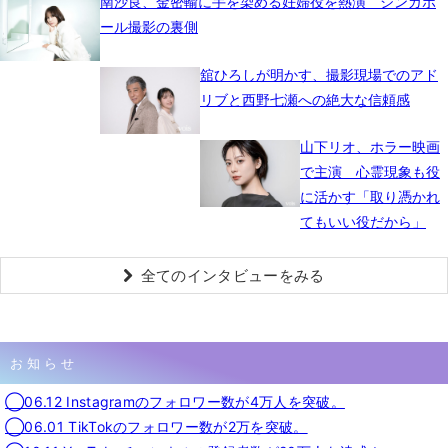
南沙良、金密輸に手を染める妊婦役を熱演 シンガポ
ール撮影の裏側
舘ひろしが明かす、撮影現場でのアド
リブと西野七瀬への絶大な信頼感
山下リオ、ホラー映画
で主演 心霊現象も役
に活かす「取り憑かれ
てもいい役だから」
全てのインタビューをみる
お知らせ
◯06.12 Instagramのフォロワー数が4万人を突破。
◯06.01 TikTokのフォロワー数が2万を突破。