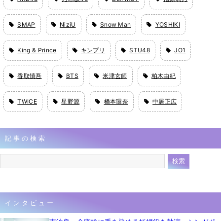
SMAP
NiziU
Snow Man
YOSHIKI
King & Prince
キンプリ
STU48
JO1
香取慎吾
BTS
米津玄師
柏木由紀
TWICE
星野源
橋本環奈
中居正広
記事の検索
インタビュー