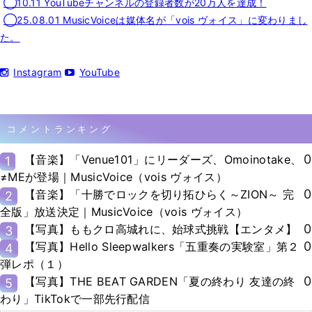
◯10.11 YouTubeチャンネルの登録者数が20万人を達成！
◯25.08.01 MusicVoiceは媒体名が「vois ヴォイス」に変わりまし
た。
Instagram
YouTube
コメントランキング
0
【音楽】「Venue101」にリーダーズ、Omoinotake、
1
≠MEが登場｜MusicVoice（vois ヴォイス）
0
【音楽】「十勝でロックを切り拓ひらく～ZION～ 完
2
全版」放送決定｜MusicVoice（vois ヴォイス）
0
【写真】ももクロ高城れに、始球式挑戦【エンタメ】
3
0
【写真】Hello Sleepwalkers「五重奏の実験室」第２
4
弾レポ（１）
0
【写真】THE BEAT GARDEN「夏の終わり 友達の終
5
わり」TikTokで一部先行配信