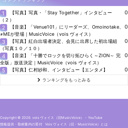
コメントランキング
0
【写真】写真・「Stay Together」インタビュー
1
（２）
0
【音楽】「Venue101」にリーダーズ、Omoinotake、
2
≠MEが登場｜MusicVoice（vois ヴォイス）
0
【写真】紅白出場者決定、会見に出席した初出場組
3
（写真１０／１０）
0
【音楽】「十勝でロックを切り拓ひらく～ZION～ 完
4
全版」放送決定｜MusicVoice（vois ヴォイス）
0
【写真】仁村紗和、インタビュー【エンタメ】
5
ランキングをもっとみる
Copyright © 2026. vois ヴォイス（旧MusicVoice）
-
YouTube
情報提供・取材案内の受付
Vois ヴォイス（旧・MusicVoice）とは