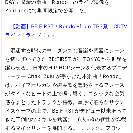
DAY」収録の新曲「Rondo」のライブ映像を、
YouTubeにて期間限定で公開した。
【動画】BE:FIRST / Rondo -from TBS系「CDTV
ライブ！ライブ！」-
混迷する時代の中、ダンスと音楽を武器にシーン
を切り拓いてきた BE:FIRST が、TOKYOから世界を
躍らせる。 日本のHIP HOPシーンを代表するプロデ
ューサー Chaki Zulu が手がけた本楽曲「Rondo」
は、パイプオルガンや讃美歌を想起させるフレーズ
がタイトなビートの上で鳴り響く、ゴシックな空気
感をまとったトラックが特徴。重厚で荘厳なサウン
ドスケープの上で、BE:FIRSTがデビュー以来培って
きた圧倒的なスキルを武器に、6人6様の個性が炸裂
するマイクリレーを展開する。 リリック、フロウ、