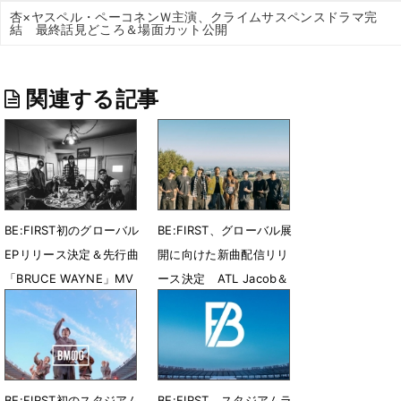
杏×ヤスペル・ペーコネンＷ主演、クライムサスペンスドラマ完
結 最終話見どころ＆場面カット公開
関連する記事
BE:FIRST初のグローバル
BE:FIRST、グローバル展
EPリリース決定＆先行曲
開に向けた新曲配信リリ
「BRUCE WAYNE」MV
ース決定 ATL Jacob＆
公開
Flo Milliとコラボ
7月31日 23時27分
7月28日 08時00分
BE:FIRST初のスタジアム
BE:FIRST、スタジアムラ