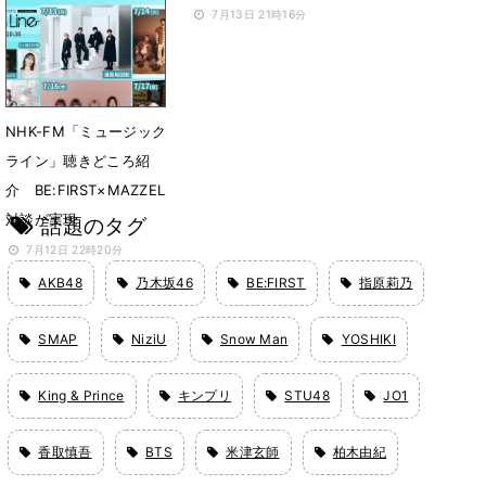
スを披露
7月13日 21時16分
7月14日 21時08分
NHK-FM「ミュージック
ライン」聴きどころ紹
介 BE:FIRST×MAZZEL
対談が実現
話題のタグ
7月12日 22時20分
AKB48
乃木坂46
BE:FIRST
指原莉乃
SMAP
NiziU
Snow Man
YOSHIKI
King & Prince
キンプリ
STU48
JO1
香取慎吾
BTS
米津玄師
柏木由紀