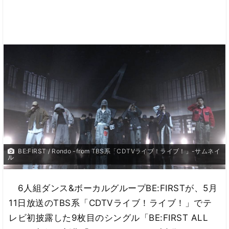
BE:FIRST / Rondo -from TBS系「CDTVライブ！ライブ！」-サムネイ
ル
6人組ダンス&ボーカルグループBE:FIRSTが、5月
11日放送のTBS系「CDTVライブ！ライブ！」でテ
レビ初披露した9枚目のシングル「BE:FIRST ALL