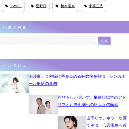
TWICE
星野源
橋本環奈
中居正広
記事の検索
インタビュー
南沙良、金密輸に手を染める妊婦役を熱演 シンガポ
ール撮影の裏側
舘ひろしが明かす、撮影現場でのアド
リブと西野七瀬への絶大な信頼感
山下リオ、ホラー映画
で主演 心霊現象も役