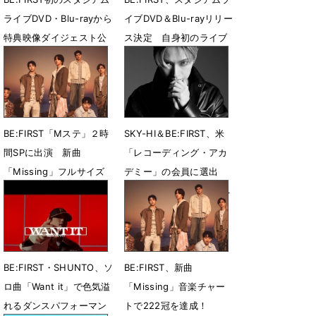
ライブDVD・Blu-rayから
イブDVD＆Blu-rayリリー
特典映像ダイジェスト公
ス決定 自身初のライブ
開
音源CDも収録
7月26日 12時42分
7月21日 13時56分
BE:FIRST「Mステ」２時
SKY-HI＆BE:FIRST、米
間SPに出演 新曲
「レコーディング・アカ
「Missing」フルサイズ
デミー」の会員に選出
で生パフォ
「第69回グラミー賞」へ
の投票および出席資格を
7月18日 11時08分
獲得
7月16日 10時04分
BE:FIRST・SHUNTO、ソ
BE:FIRST、新曲
ロ曲「Want it」で色気溢
「Missing」音楽チャー
れるダンスパフォーマン
トで222冠を達成！