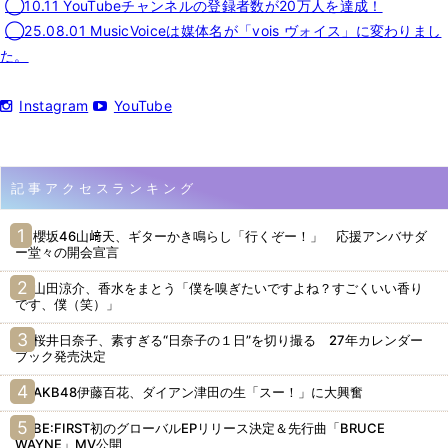
◯10.11 YouTubeチャンネルの登録者数が20万人を達成！
◯25.08.01 MusicVoiceは媒体名が「vois ヴォイス」に変わりまし
た。
Instagram
YouTube
記事アクセスランキング
櫻坂46山﨑天、ギターかき鳴らし「行くぞー！」 応援アンバサダ
ー堂々の開会宣言
山田涼介、香水をまとう「僕を嗅ぎたいですよね？すごくいい香り
です、僕（笑）」
桜井日奈子、素すぎる“日奈子の１日”を切り撮る 27年カレンダー
ブック発売決定
AKB48伊藤百花、ダイアン津田の生「スー！」に大興奮
BE:FIRST初のグローバルEPリリース決定＆先行曲「BRUCE
WAYNE」MV公開