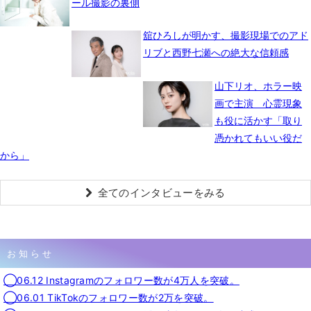
ール撮影の裏側
舘ひろしが明かす、撮影現場でのアド
リブと西野七瀬への絶大な信頼感
山下リオ、ホラー映
画で主演 心霊現象
も役に活かす「取り
憑かれてもいい役だ
から」
全てのインタビューをみる
お知らせ
◯06.12 Instagramのフォロワー数が4万人を突破。
◯06.01 TikTokのフォロワー数が2万を突破。