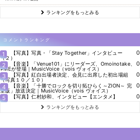
ランキングをもっとみる
コメントランキング
0
【写真】写真・「Stay Together」インタビュー
1
（２）
0
【音楽】「Venue101」にリーダーズ、Omoinotake、
2
≠MEが登場｜MusicVoice（vois ヴォイス）
0
【写真】紅白出場者決定、会見に出席した初出場組
3
（写真１０／１０）
0
【音楽】「十勝でロックを切り拓ひらく～ZION～ 完
4
全版」放送決定｜MusicVoice（vois ヴォイス）
0
【写真】仁村紗和、インタビュー【エンタメ】
5
ランキングをもっとみる