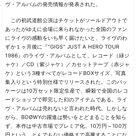
ヴ・アルバムの発売情報が発表された。
この初武道館公演はチケットがソールドアウトで
あったがゆえに会場に来られなかった全国のファン
にライヴの感動をいち早く届けたいと、ライヴのわ
ずか１ヶ月後に『"GIGS" JUST A HERO TOUR
1986』のライヴ・アルバムとして、レコード（緑ジ
ャケ）／CD（紫ジャケ）／カセットテープ（赤ジャ
ケ）という3種すべてがレコードBOXサイズ、写真
集入りという特別仕様でリリースされた。このパッ
ケージは10万セット限定生産で、瞬殺で全国のレコ
ードショップで即完した幻のアイテムである。ライ
ヴ・アルバムは売れないと言われた時代。しかしな
がら、BOØWYの躍進は勢いをとどまることを知ら
ず、本作は中古市場でプレミア化。10万円～100万
円という、とんでもない価格まで高騰することにな