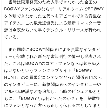
当時は限定発売のため入手できなかった全国の
BOØWYファンのみならず、リアルタイムでBOØWY
を体験できなかった世代へもアピールできる貴重な
アイテム。この坂元達也氏による最新リマスター音
源は今夜からいち早くデジタル・リリースが行われ
ている。
また同時にBOØWY関係者による貴重なインタビ
ューが記載された新たな書籍刊行の情報も発表され
た。これはBOØWYのコア・ファンならば知らぬ人
はいないというファンクラブサイト『BOØWY
HUNT』の会員限定コンテンツだった関係者14名へ
のインタビューに、新規関係者へのインタビューや
アルバム解説などを追加し、当時のビジュアルとと
もに、「BOØWYとは何だったのか？」を、解散後
にファンとなった方へも正しく伝わる本としてまと