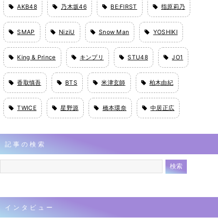
AKB48
乃木坂46
BE:FIRST
指原莉乃
SMAP
NiziU
Snow Man
YOSHIKI
King & Prince
キンプリ
STU48
JO1
香取慎吾
BTS
米津玄師
柏木由紀
TWICE
星野源
橋本環奈
中居正広
記事の検索
インタビュー