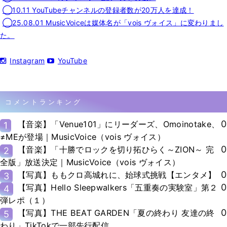
◯10.11 YouTubeチャンネルの登録者数が20万人を達成！
◯25.08.01 MusicVoiceは媒体名が「vois ヴォイス」に変わりまし
た。
Instagram
YouTube
コメントランキング
0
【音楽】「Venue101」にリーダーズ、Omoinotake、
1
≠MEが登場｜MusicVoice（vois ヴォイス）
0
【音楽】「十勝でロックを切り拓ひらく～ZION～ 完
2
全版」放送決定｜MusicVoice（vois ヴォイス）
0
【写真】ももクロ高城れに、始球式挑戦【エンタメ】
3
0
【写真】Hello Sleepwalkers「五重奏の実験室」第２
4
弾レポ（１）
0
【写真】THE BEAT GARDEN「夏の終わり 友達の終
5
わり」TikTokで一部先行配信