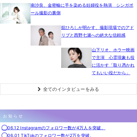
南沙良、金密輸に手を染める妊婦役を熱演 シンガポ
ール撮影の裏側
舘ひろしが明かす、撮影現場でのアド
リブと西野七瀬への絶大な信頼感
山下リオ、ホラー映画
で主演 心霊現象も役
に活かす「取り憑かれ
てもいい役だから」
全てのインタビューをみる
お知らせ
◯06.12 Instagramのフォロワー数が4万人を突破。
◯06.01 TikTokのフォロワー数が2万を突破。