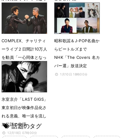
仲いい」
6月8日 21時00分
6月8日 21時06分
COMPLEX、チャリティ
昭和歌謡＆J-POP名曲か
ーライブ２日間計10万人
らビートルズまで
を動員「一心同体となっ
NHK「The Covers 名カ
て、被災地にエールを」
バー選」放送決定
5月17日 07時00分
1月10日 18時00分
氷室京介「LAST GIGS」
東京初日が映像作品化さ
れる意義、唯一涙を流し
た伝説の公演
話題のタグ
12月19日 07時00分