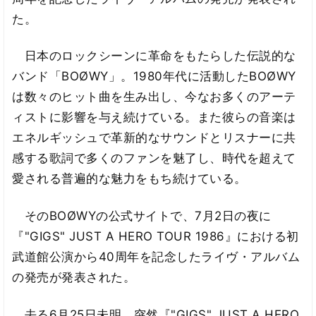
た。
日本のロックシーンに革命をもたらした伝説的な
バンド「BOØWY」。1980年代に活動したBOØWY
は数々のヒット曲を生み出し、今なお多くのアーテ
ィストに影響を与え続けている。また彼らの音楽は
エネルギッシュで革新的なサウンドとリスナーに共
感する歌詞で多くのファンを魅了し、時代を超えて
愛される普遍的な魅力をもち続けている。
そのBOØWYの公式サイトで、7月2日の夜に
『"GIGS" JUST A HERO TOUR 1986』における初
武道館公演から40周年を記念したライヴ・アルバム
の発売が発表された。
去る6月25日未明、突然『"GIGS" JUST A HERO