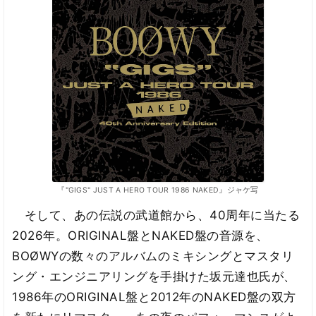
『"GIGS" JUST A HERO TOUR 1986 NAKED』ジャケ写
そして、あの伝説の武道館から、40周年に当たる
2026年。ORIGINAL盤とNAKED盤の音源を、
BOØWYの数々のアルバムのミキシングとマスタリ
ング・エンジニアリングを手掛けた坂元達也氏が、
1986年のORIGINAL盤と2012年のNAKED盤の双方