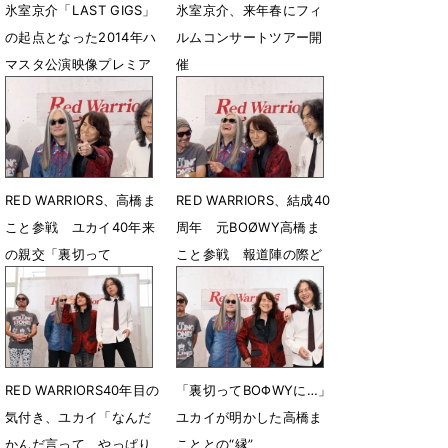
氷室京介「LAST GIGS」
氷室京介、来年春にフィ
の起点となった2014年ハ
ルムコンサートツアー開
マスタ公演映像プレミア
催
配信決定
10月24日 07時00分
4月15日 12時02分
RED WARRIORS、高橋ま
RED WARRIORS、結成40
こと参戦 ユカイ40年来
周年 元BOØWY高橋ま
の親交「裏切って
こと参戦 報道陣の際ど
BOØWYに行ってさぁ
い質問に爆笑も
笑」
6月8日 21時49分
6月9日 07時50分
RED WARRIORS40年目の
「裏切ってBOΦWYに…」
気付き、ユカイ「なんだ
ユカイが明かした高橋ま
かんだ言って、やっぱり
こととの“縁”