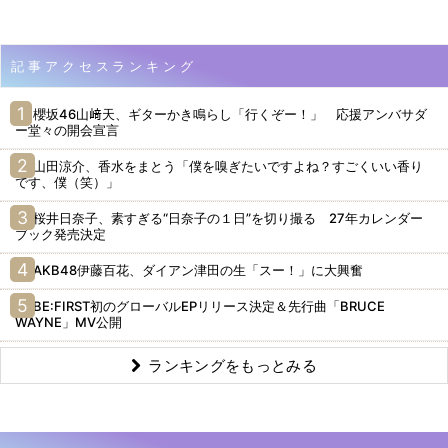
記事アクセスランキング
櫻坂46山﨑天、ギターかき鳴らし「行くぞー！」 応援アンバサダ
ー堂々の開会宣言
山田涼介、香水をまとう「僕を嗅ぎたいですよね？すごくいい香り
です、僕（笑）」
桜井日奈子、素すぎる“日奈子の１日”を切り撮る 27年カレンダー
ブック発売決定
AKB48伊藤百花、ダイアン津田の生「スー！」に大興奮
BE:FIRST初のグローバルEPリリース決定＆先行曲「BRUCE
WAYNE」MV公開
ランキングをもっとみる