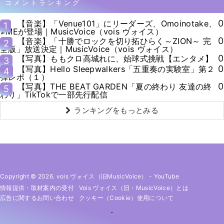
コメントランキング
0
【音楽】「Venue101」にリーダーズ、Omoinotake、
1
≠MEが登場｜MusicVoice（vois ヴォイス）
0
【音楽】「十勝でロックを切り拓ひらく～ZION～ 完
2
全版」放送決定｜MusicVoice（vois ヴォイス）
0
【写真】ももクロ高城れに、始球式挑戦【エンタメ】
3
0
【写真】Hello Sleepwalkers「五重奏の実験室」第２
4
弾レポ（１）
0
【写真】THE BEAT GARDEN「夏の終わり 友達の終
5
わり」TikTokで一部先行配信
ランキングをもっとみる
Copyright © 2026. vois ヴォイス（旧MusicVoice）
-
YouTube
情報提供・取材案内の受付
Vois ヴォイス（旧・MusicVoice）とは
広告に関するお問い合わせ
クッキー（cookie）使用について
-