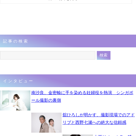
記事の検索
インタビュー
南沙良、金密輸に手を染める妊婦役を熱演 シンガポ
ール撮影の裏側
舘ひろしが明かす、撮影現場でのアド
リブと西野七瀬への絶大な信頼感