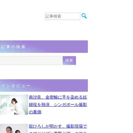
音楽
エンタメ
インタビュー
動画
記事の検索
連載
フォト
インタビュー
南沙良、金密輸に手を染める妊
婦役を熱演 シンガポール撮影
の裏側
舘ひろしが明かす、撮影現場で