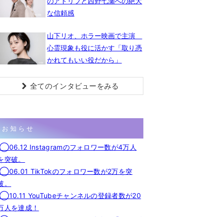
のアドリブと西野七瀬への絶大
な信頼感
山下リオ、ホラー映画で主演
心霊現象も役に活かす「取り憑
かれてもいい役だから」
全てのインタビューをみる
お知らせ
◯06.12 Instagramのフォロワー数が4万人
を突破。
◯06.01 TikTokのフォロワー数が2万を突
破。
◯10.11 YouTubeチャンネルの登録者数が20
万人を達成！