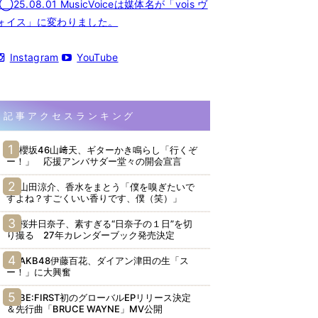
◯25.08.01 MusicVoiceは媒体名が「vois ヴ
ォイス」に変わりました。
Instagram
YouTube
記事アクセスランキング
櫻坂46山﨑天、ギターかき鳴らし「行くぞ
ー！」 応援アンバサダー堂々の開会宣言
山田涼介、香水をまとう「僕を嗅ぎたいで
すよね？すごくいい香りです、僕（笑）」
桜井日奈子、素すぎる“日奈子の１日”を切
り撮る 27年カレンダーブック発売決定
AKB48伊藤百花、ダイアン津田の生「ス
ー！」に大興奮
BE:FIRST初のグローバルEPリリース決定
＆先行曲「BRUCE WAYNE」MV公開