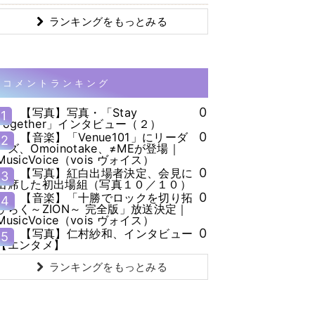
ランキングをもっとみる
コメントランキング
0
【写真】写真・「Stay
1
Together」インタビュー（２）
0
【音楽】「Venue101」にリーダ
2
ーズ、Omoinotake、≠MEが登場｜
MusicVoice（vois ヴォイス）
0
【写真】紅白出場者決定、会見に
3
出席した初出場組（写真１０／１０）
0
【音楽】「十勝でロックを切り拓
4
ひらく～ZION～ 完全版」放送決定｜
MusicVoice（vois ヴォイス）
0
【写真】仁村紗和、インタビュー
5
【エンタメ】
ランキングをもっとみる