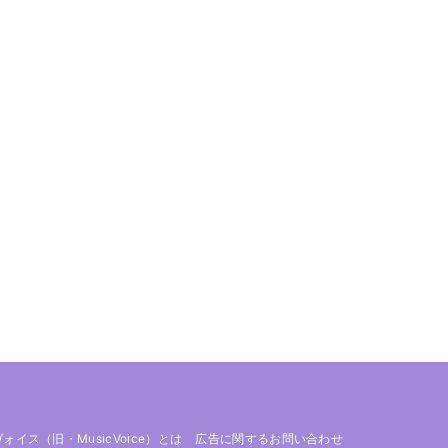
 ヴォイス（旧・MusicVoice）とは
広告に関するお問い合わせ