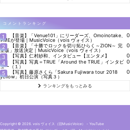
コメントランキング
0
【音楽】「Venue101」にリーダーズ、Omoinotake、
1
≠MEが登場｜MusicVoice（vois ヴォイス）
0
【音楽】「十勝でロックを切り拓ひらく～ZION～ 完
2
全版」放送決定｜MusicVoice（vois ヴォイス）
0
【写真】仁村紗和、インタビュー【エンタメ】
3
0
【写真】写真＝TRUE「Around the TRUE」インタビ
4
ュー（１）
0
【写真】藤原さくら「Sakura Fujiwara tour 2018
5
yellow」初日公演（写真３）
ランキングをもっとみる
Copyright © 2026. vois ヴォイス（旧MusicVoice）
-
YouTube