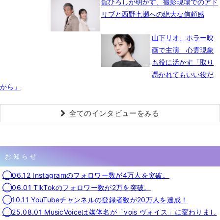
舘ひろしが明かす、撮影現場でのアド
リブと西野七瀬への絶大な信頼感
山下リオ、ホラー映
画で主演 心霊現象
も役に活かす「取り
憑かれてもいい役だ
から」
全てのインタビューをみる
お知らせ
◯06.12 Instagramのフォロワー数が4万人を突破。
◯06.01 TikTokのフォロワー数が2万を突破。
◯10.11 YouTubeチャンネルの登録者数が20万人を達成！
◯25.08.01 MusicVoiceは媒体名が「vois ヴォイス」に変わりまし