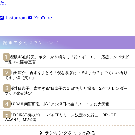
た。
Instagram
YouTube
記事アクセスランキング
櫻坂46山﨑天、ギターかき鳴らし「行くぞー！」 応援アンバサダ
ー堂々の開会宣言
山田涼介、香水をまとう「僕を嗅ぎたいですよね？すごくいい香り
です、僕（笑）」
桜井日奈子、素すぎる“日奈子の１日”を切り撮る 27年カレンダー
ブック発売決定
AKB48伊藤百花、ダイアン津田の生「スー！」に大興奮
BE:FIRST初のグローバルEPリリース決定＆先行曲「BRUCE
WAYNE」MV公開
ランキングをもっとみる