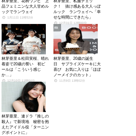
林芽亜里、花柄ワンピ 上
林芽亜里、私服チェッ
品フェミニンな大人甘めル
ク！ 抜け感ある大人っぽ
ックでランウェイ
ルック ランウェイへ「幸
せな時間にできたら」
1月11日 11時52分
12月31日 12時00分
林芽亜里＆松田実桜、晴れ
林芽亜里、20歳の誕生
着姿で20歳の誓い 初ビ
日 サプライズケーキに大
ールは「こういう感じ
喜び お気に入りは「ほぼ
か…」
ノーメイクのカット」
12月10日 11時04分
11月9日 13時02分
林芽亜里、連ドラ『推しの
殺人』で新境地 秘密を抱
えたアイドル役「ターニン
グポイントに」