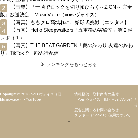
0
【音楽】「十勝でロックを切り拓ひらく～ZION～ 完全
2
版」放送決定｜MusicVoice（vois ヴォイス）
0
【写真】ももクロ高城れに、始球式挑戦【エンタメ】
3
0
【写真】Hello Sleepwalkers「五重奏の実験室」第２弾
4
レポ（１）
0
【写真】THE BEAT GARDEN「夏の終わり 友達の終わ
5
り」TikTokで一部先行配信
ランキングをもっとみる
Copyright © 2026. vois ヴォイス（旧
情報提供・取材案内の受付
MusicVoice）
-
YouTube
Vois ヴォイス（旧・MusicVoice）と
は
広告に関するお問い合わせ
クッキー（cookie）使用について
-