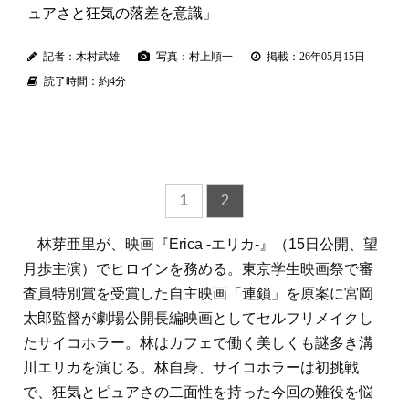
ュアさと狂気の落差を意識」
記者：木村武雄
写真：村上順一
掲載：26年05月15日
読了時間：約4分
1
2
林芽亜里が、映画『Erica -エリカ-』（15日公開、望
⽉歩主演）でヒロインを務める。東京学生映画祭で審
査員特別賞を受賞した自主映画「連鎖」を原案に宮岡
太郎監督が劇場公開長編映画としてセルフリメイクし
たサイコホラー。林はカフェで働く美しくも謎多き溝
川エリカを演じる。林自身、サイコホラーは初挑戦
で、狂気とピュアさの二面性を持った今回の難役を悩