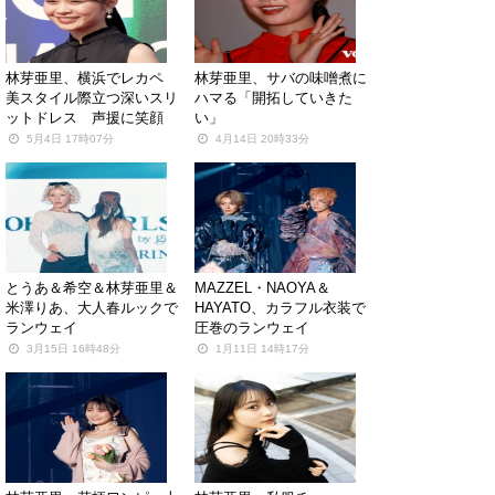
林芽亜里、横浜でレカペ
林芽亜里、サバの味噌煮に
美スタイル際立つ深いスリ
ハマる「開拓していきた
ットドレス 声援に笑顔
い」
5月4日 17時07分
4月14日 20時33分
とうあ＆希空＆林芽亜里＆
MAZZEL・NAOYA＆
米澤りあ、大人春ルックで
HAYATO、カラフル衣装で
ランウェイ
圧巻のランウェイ
3月15日 16時48分
1月11日 14時17分