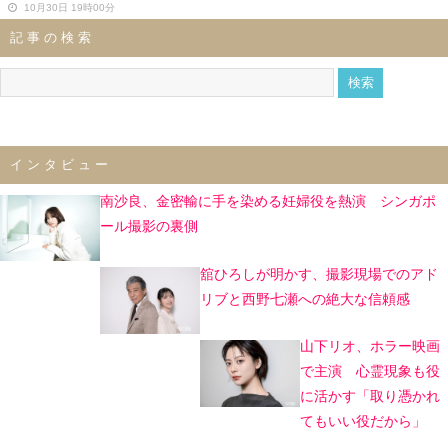
10月30日 19時00分
記事の検索
インタビュー
南沙良、金密輸に手を染める妊婦役を熱演 シンガポ
ール撮影の裏側
舘ひろしが明かす、撮影現場でのアド
リブと西野七瀬への絶大な信頼感
山下リオ、ホラー映画
で主演 心霊現象も役
に活かす「取り憑かれ
てもいい役だから」