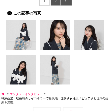
1
2
この記事の写真
>
>
エンタメ・インタビュー
林芽亜里、初挑戦のサイコホラーで新境地 謎多き女性役「ピュアさと狂気の落
差を意識」