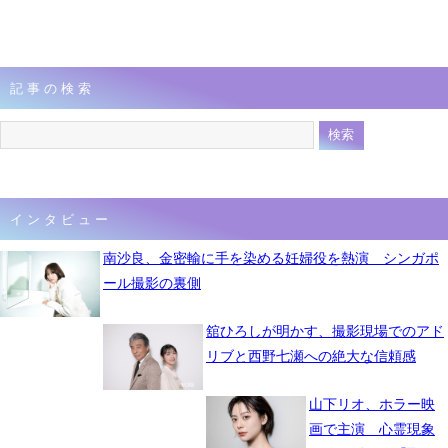
記事の検索
インタビュー
南沙良、金密輸に手を染める妊婦役を熱演 シンガポ
ール撮影の裏側
舘ひろしが明かす、撮影現場でのアド
リブと西野七瀬への絶大な信頼感
山下リオ、ホラー映
画で主演 心霊現象