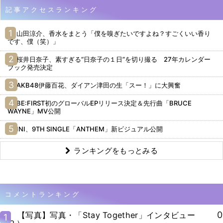
記事アクセスランキング
山田涼介、香水をまとう「僕を嗅ぎたいですよね？すごくいい香り
です、僕（笑）」
桜井日奈子、素すぎる“日奈子の１日”を切り撮る 27年カレンダー
ブック発売決定
AKB48伊藤百花、ダイアン津田の生「スー！」に大興奮
BE:FIRST初のグローバルEPリリース決定＆先行曲「BRUCE
WAYNE」MV公開
INI、9TH SINGLE「ANTHEM」新ビジュアル公開
ランキングをもっとみる
コメントランキング
0
【写真】写真・「Stay Together」インタビュー
1