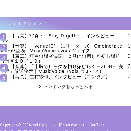
コメントランキング
0
【写真】写真・「Stay Together」インタビュー
1
（２）
0
【音楽】「Venue101」にリーダーズ、Omoinotake、
2
≠MEが登場｜MusicVoice（vois ヴォイス）
0
【写真】紅白出場者決定、会見に出席した初出場組
3
（写真１０／１０）
0
【音楽】「十勝でロックを切り拓ひらく～ZION～ 完
4
全版」放送決定｜MusicVoice（vois ヴォイス）
0
【写真】仁村紗和、インタビュー【エンタメ】
5
ランキングをもっとみる
Copyright © 2026. vois ヴォイス（旧MusicVoice）
-
YouTube