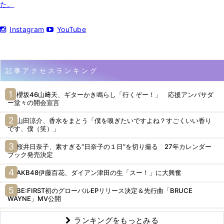
た。
Instagram
YouTube
記事アクセスランキング
櫻坂46山﨑天、ギターかき鳴らし「行くぞー！」 応援アンバサダ
ー堂々の開会宣言
山田涼介、香水をまとう「僕を嗅ぎたいですよね？すごくいい香り
です、僕（笑）」
桜井日奈子、素すぎる“日奈子の１日”を切り撮る 27年カレンダー
ブック発売決定
AKB48伊藤百花、ダイアン津田の生「スー！」に大興奮
BE:FIRST初のグローバルEPリリース決定＆先行曲「BRUCE
WAYNE」MV公開
ランキングをもっとみる