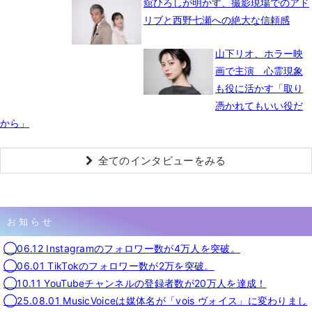
舘ひろしが明かす、撮影現場でのアド
リブと西野七瀬への絶大な信頼感
山下リオ、ホラー映
画で主演 心霊現象
も役に活かす「取り
憑かれてもいい役だ
から」
全てのインタビューをみる
お知らせ
◯06.12 Instagramのフォロワー数が4万人を突破。
◯06.01 TikTokのフォロワー数が2万を突破。
◯10.11 YouTubeチャンネルの登録者数が20万人を達成！
◯25.08.01 MusicVoiceは媒体名が「vois ヴォイス」に変わりまし