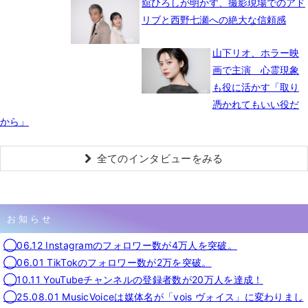
舘ひろしが明かす、撮影現場でのアド
リブと西野七瀬への絶大な信頼感
山下リオ、ホラー映
画で主演 心霊現象
も役に活かす「取り
憑かれてもいい役だ
から」
全てのインタビューをみる
お知らせ
◯06.12 Instagramのフォロワー数が4万人を突破。
◯06.01 TikTokのフォロワー数が2万を突破。
◯10.11 YouTubeチャンネルの登録者数が20万人を達成！
◯25.08.01 MusicVoiceは媒体名が「vois ヴォイス」に変わりまし