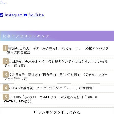
た。
Instagram
YouTube
記事アクセスランキング
櫻坂46山﨑天、ギターかき鳴らし「行くぞー！」 応援アンバサダ
ー堂々の開会宣言
山田涼介、香水をまとう「僕を嗅ぎたいですよね？すごくいい香り
です、僕（笑）」
桜井日奈子、素すぎる“日奈子の１日”を切り撮る 27年カレンダー
ブック発売決定
AKB48伊藤百花、ダイアン津田の生「スー！」に大興奮
BE:FIRST初のグローバルEPリリース決定＆先行曲「BRUCE
WAYNE」MV公開
ランキングをもっとみる