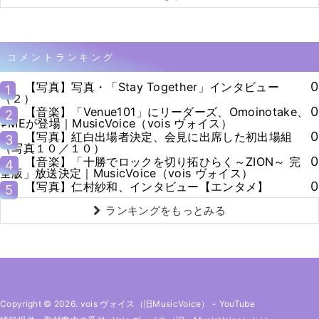
コメントランキング
0
【写真】写真・「Stay Together」インタビュー
1
（２）
0
【音楽】「Venue101」にリーダーズ、Omoinotake、
2
≠MEが登場｜MusicVoice（vois ヴォイス）
0
【写真】紅白出場者決定、会見に出席した初出場組
3
（写真１０／１０）
0
【音楽】「十勝でロックを切り拓ひらく～ZION～ 完
4
全版」放送決定｜MusicVoice（vois ヴォイス）
0
【写真】仁村紗和、インタビュー【エンタメ】
5
ランキングをもっとみる
Copyright © 2026. vois ヴォイス（旧MusicVoice）
-
YouTube