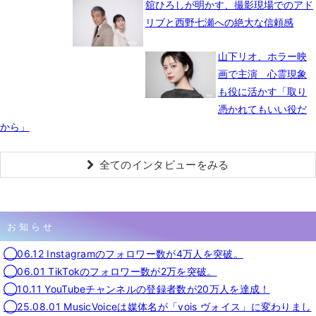
舘ひろしが明かす、撮影現場でのアド
リブと西野七瀬への絶大な信頼感
山下リオ、ホラー映
画で主演 心霊現象
も役に活かす「取り
憑かれてもいい役だ
から」
全てのインタビューをみる
お知らせ
◯06.12 Instagramのフォロワー数が4万人を突破。
◯06.01 TikTokのフォロワー数が2万を突破。
◯10.11 YouTubeチャンネルの登録者数が20万人を達成！
◯25.08.01 MusicVoiceは媒体名が「vois ヴォイス」に変わりまし