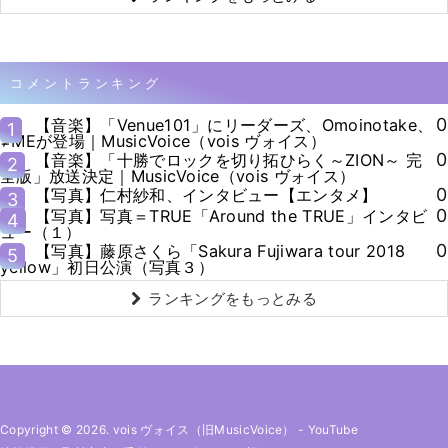
コメントランキング
0
【音楽】「Venue101」にリーダーズ、Omoinotake、
1
≠MEが登場｜MusicVoice（vois ヴォイス）
0
【音楽】「十勝でロックを切り拓ひらく～ZION～ 完
2
全版」放送決定｜MusicVoice（vois ヴォイス）
0
【写真】仁村紗和、インタビュー【エンタメ】
3
0
【写真】写真＝TRUE「Around the TRUE」インタビ
4
ュー（１）
0
【写真】藤原さくら「Sakura Fujiwara tour 2018
5
yellow」初日公演（写真３）
ランキングをもっとみる
Copyright © 2026. vois ヴォイス（旧MusicVoice）
-
YouTube