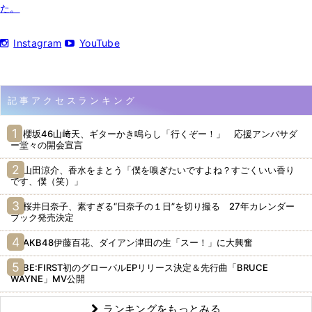
た。
Instagram
YouTube
記事アクセスランキング
櫻坂46山﨑天、ギターかき鳴らし「行くぞー！」 応援アンバサダ
ー堂々の開会宣言
山田涼介、香水をまとう「僕を嗅ぎたいですよね？すごくいい香り
です、僕（笑）」
桜井日奈子、素すぎる“日奈子の１日”を切り撮る 27年カレンダー
ブック発売決定
AKB48伊藤百花、ダイアン津田の生「スー！」に大興奮
BE:FIRST初のグローバルEPリリース決定＆先行曲「BRUCE
WAYNE」MV公開
ランキングをもっとみる