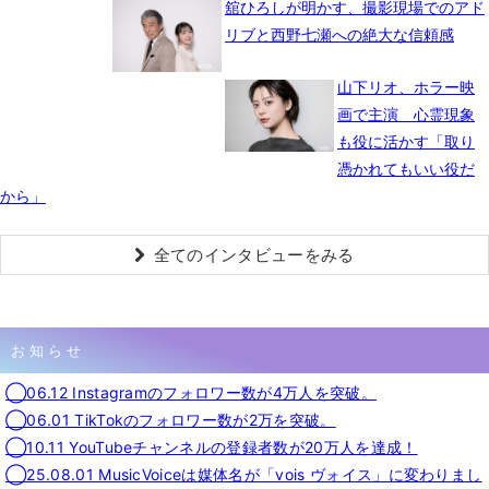
舘ひろしが明かす、撮影現場でのアド
リブと西野七瀬への絶大な信頼感
山下リオ、ホラー映
画で主演 心霊現象
も役に活かす「取り
憑かれてもいい役だ
から」
全てのインタビューをみる
お知らせ
◯06.12 Instagramのフォロワー数が4万人を突破。
◯06.01 TikTokのフォロワー数が2万を突破。
◯10.11 YouTubeチャンネルの登録者数が20万人を達成！
◯25.08.01 MusicVoiceは媒体名が「vois ヴォイス」に変わりまし