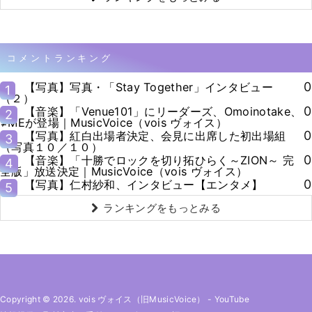
コメントランキング
0
【写真】写真・「Stay Together」インタビュー
1
（２）
0
【音楽】「Venue101」にリーダーズ、Omoinotake、
2
≠MEが登場｜MusicVoice（vois ヴォイス）
0
【写真】紅白出場者決定、会見に出席した初出場組
3
（写真１０／１０）
0
【音楽】「十勝でロックを切り拓ひらく～ZION～ 完
4
全版」放送決定｜MusicVoice（vois ヴォイス）
0
【写真】仁村紗和、インタビュー【エンタメ】
5
ランキングをもっとみる
Copyright © 2026. vois ヴォイス（旧MusicVoice）
-
YouTube