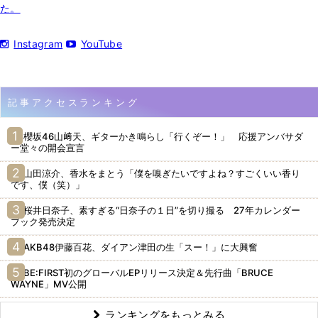
た。
Instagram
YouTube
記事アクセスランキング
櫻坂46山﨑天、ギターかき鳴らし「行くぞー！」 応援アンバサダ
ー堂々の開会宣言
山田涼介、香水をまとう「僕を嗅ぎたいですよね？すごくいい香り
です、僕（笑）」
桜井日奈子、素すぎる“日奈子の１日”を切り撮る 27年カレンダー
ブック発売決定
AKB48伊藤百花、ダイアン津田の生「スー！」に大興奮
BE:FIRST初のグローバルEPリリース決定＆先行曲「BRUCE
WAYNE」MV公開
ランキングをもっとみる