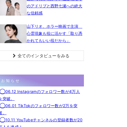
のアドリブと西野七瀬への絶大
な信頼感
山下リオ、ホラー映画で主演
心霊現象も役に活かす「取り憑
かれてもいい役だから」
全てのインタビューをみる
お知らせ
◯06.12 Instagramのフォロワー数が4万人
を突破。
◯06.01 TikTokのフォロワー数が2万を突
破。
◯10.11 YouTubeチャンネルの登録者数が20
万人を達成！