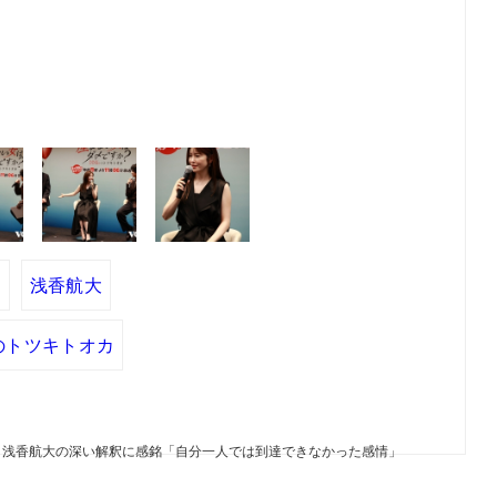
マ
浅香航大
sのトツキトオカ
 浅香航大の深い解釈に感銘「自分一人では到達できなかった感情」