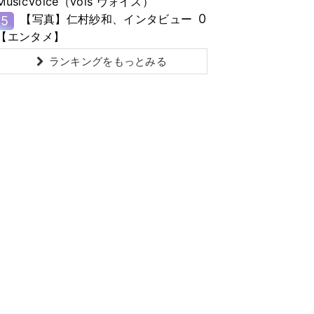
MusicVoice（vois ヴォイス）
0
【写真】仁村紗和、インタビュー
5
【エンタメ】
ランキングをもっとみる