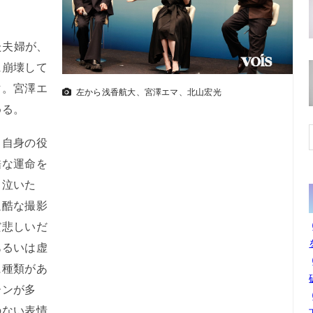
た夫婦が、
に崩壊して
マ。宮澤エ
左から浅香航大、宮澤エマ、北山宏光
める。
自身の役
酷な運命を
も泣いた
過酷な撮影
だ悲しいだ
あるいは虚
に種類があ
ーンが多
のない表情