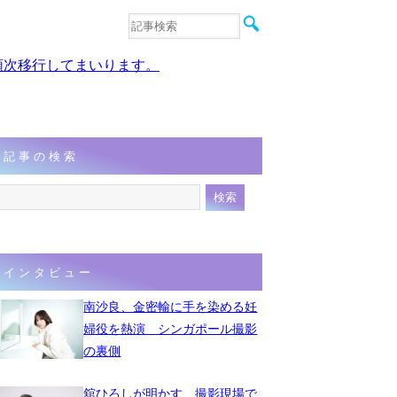
音楽
エンタメ
、順次移行してまいります。
インタビュー
動画
連載
フォト
記事の検索
インタビュー
南沙良、金密輸に手を染める妊
婦役を熱演 シンガポール撮影
の裏側
舘ひろしが明かす、撮影現場で