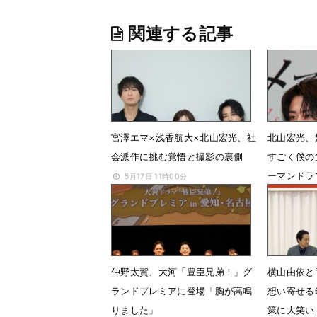
関連する記事
宮澤エマ×浅香航大×北山宏光、社
北山宏光、
会派作に挑む覚悟と撮影の裏側
すごく僕の
ーマンドラ
5月17日 11時00分
ー役
3月28日 
仲野太賀、大河「豊臣兄弟！」グ
横山由依と
ランドプレミアに登場「胸が高鳴
想い寄せる
りました」
策に大笑い