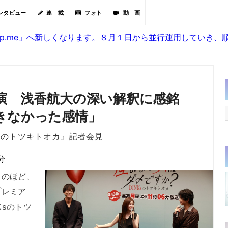
ンタビュー
連 載
フォト
動 画
sjp.me」へ新しくなります。８月１日から並行運用していき
演 浅香航大の深い解釈に感銘
きなかった感情」
Ksのトツキトオカ』記者会見
分
のほど、
プレミア
Ksのトツ