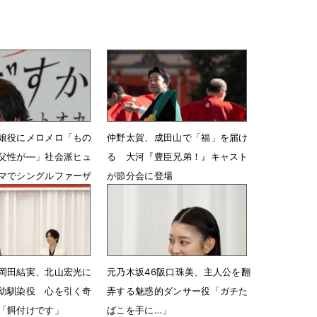
娘役にメロメロ「もの
仲野太賀、成田山で「福」を届け
父性が―」社会派ヒュ
る 大河『豊臣兄弟！』キャスト
マでシングルファーザ
が節分会に登場
2月4日 07時00分
07時00分
岡田結実、北山宏光に
元乃木坂46阪口珠美、主人公を翻
幼馴染役 心を引く奇
弄する魅惑的ダンサー役「ガチた
「餌付けです」
ばこを手に…」