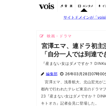
音 楽
エンタメ
イ
サイトドメインが「voi
映画・ドラマ
宮澤エマ、連ドラ初主
「自分一人では到達で
『産まない女はダメですか？ DIN
編集部
26年03月28日07時00
宮澤エマ、浅香航大、北山宏光がこ
都内で行われたテレビ東京のドラマ
23『産まない女はダメですか？ DIN
キトオカ』記者会見に登場した。