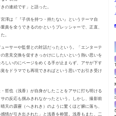
驚きの連続です」と語った。
宮澤は「『子供を持つ・持たない』というテーマ自
の重責を全うできるのかというプレッシャーで、正直、
した。
ューサーや監督との対話だったという。「エンターテ
者の意見交換を促すきっかけにしたいという熱い思いを
恐ろしいのにページをめくる手が止まらず、アサが下す
感覚をドラマでも再現できればという思いでお引き受け
・哲也（浅香）が自身がしたことをアサに打ち明ける
アサの反応も掴みきれなかったという。しかし、撮影前
「晴天の霹靂（へきれき）のように驚くほど腑に落ち、
の感情が引き出された」と浅香を称賛。浅香もまた、二