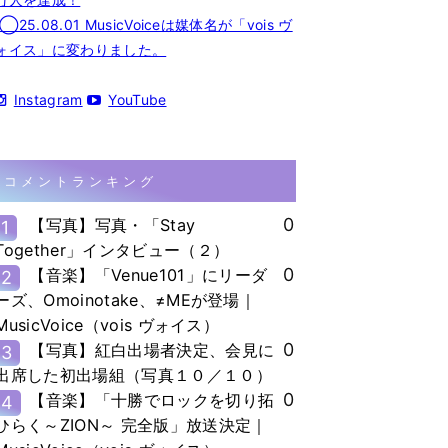
◯25.08.01 MusicVoiceは媒体名が「vois ヴ
ォイス」に変わりました。
Instagram
YouTube
コメントランキング
0
【写真】写真・「Stay
1
Together」インタビュー（２）
0
【音楽】「Venue101」にリーダ
2
ーズ、Omoinotake、≠MEが登場｜
MusicVoice（vois ヴォイス）
0
【写真】紅白出場者決定、会見に
3
出席した初出場組（写真１０／１０）
0
【音楽】「十勝でロックを切り拓
4
ひらく～ZION～ 完全版」放送決定｜