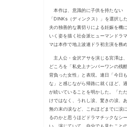
本作は、意識的に子供を持たない
「DINKs（ディンクス）」を選択し
夫の独善的な裏切りによる妊娠を機
いく姿を描く社会派ヒューマンドラ
マは本作で地上波連ドラ初主演を務
主人公・金沢アサを演じる宮澤は、
どころを「私史上ナンバーワンの残
背負った女性」と表現。連日「今日
な」と感じながら帰路に就くほど、
が続いていることを明かした。「た
けではなく、うれし涙、驚きの涙、
無の末の涙など、これほどまでに涙
るのかと思うほどドラマチックなシ
い。演じていて、自分でも見たこと