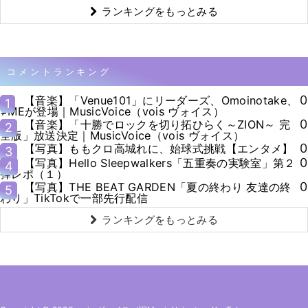
ランキングをもっとみる
コメントランキング
0
【音楽】「Venue101」にリーダーズ、Omoinotake、
1
≠MEが登場｜MusicVoice（vois ヴォイス）
0
【音楽】「十勝でロックを切り拓ひらく～ZION～ 完
2
全版」放送決定｜MusicVoice（vois ヴォイス）
0
【写真】ももクロ高城れに、始球式挑戦【エンタメ】
3
0
【写真】Hello Sleepwalkers「五重奏の実験室」第２
4
弾レポ（１）
0
【写真】THE BEAT GARDEN「夏の終わり 友達の終
5
わり」TikTokで一部先行配信
ランキングをもっとみる