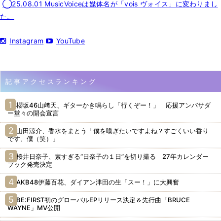
◯25.08.01 MusicVoiceは媒体名が「vois ヴォイス」に変わりまし
た。
Instagram
YouTube
記事アクセスランキング
櫻坂46山﨑天、ギターかき鳴らし「行くぞー！」 応援アンバサダ
ー堂々の開会宣言
山田涼介、香水をまとう「僕を嗅ぎたいですよね？すごくいい香り
です、僕（笑）」
桜井日奈子、素すぎる“日奈子の１日”を切り撮る 27年カレンダー
ブック発売決定
AKB48伊藤百花、ダイアン津田の生「スー！」に大興奮
BE:FIRST初のグローバルEPリリース決定＆先行曲「BRUCE
WAYNE」MV公開