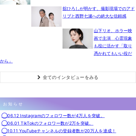
舘ひろしが明かす、撮影現場でのアド
リブと西野七瀬への絶大な信頼感
山下リオ、ホラー映
画で主演 心霊現象
も役に活かす「取り
憑かれてもいい役だ
から」
全てのインタビューをみる
お知らせ
◯06.12 Instagramのフォロワー数が4万人を突破。
◯06.01 TikTokのフォロワー数が2万を突破。
◯10.11 YouTubeチャンネルの登録者数が20万人を達成！