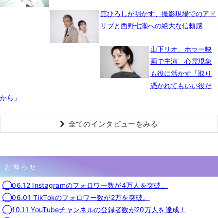
舘ひろしが明かす、撮影現場でのアド
リブと西野七瀬への絶大な信頼感
山下リオ、ホラー映
画で主演 心霊現象
も役に活かす「取り
憑かれてもいい役だ
から」
全てのインタビューをみる
お知らせ
◯06.12 Instagramのフォロワー数が4万人を突破。
◯06.01 TikTokのフォロワー数が2万を突破。
◯10.11 YouTubeチャンネルの登録者数が20万人を達成！