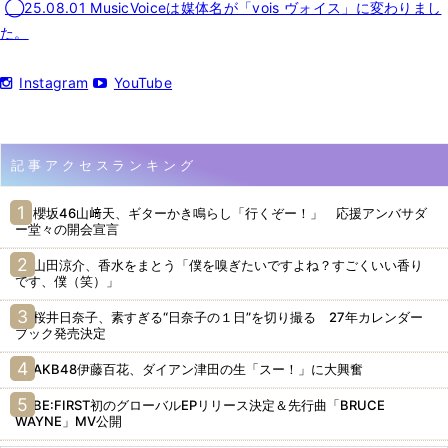
◯25.08.01 MusicVoiceは媒体名が「vois ヴォイス」に変わりまし
た。
Instagram
YouTube
記事アクセスランキング
櫻坂46山﨑天、ギターかき鳴らし「行くぞー！」 応援アンバサダ
ー堂々の開会宣言
山田涼介、香水をまとう「僕を嗅ぎたいですよね？すごくいい香り
です、僕（笑）」
桜井日奈子、素すぎる“日奈子の１日”を切り撮る 27年カレンダー
ブック発売決定
AKB48伊藤百花、ダイアン津田の生「スー！」に大興奮
BE:FIRST初のグローバルEPリリース決定＆先行曲「BRUCE
WAYNE」MV公開