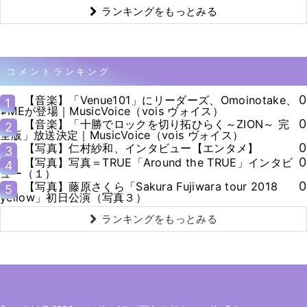
ランキングをもっとみる
コメントランキング
0
【音楽】「Venue101」にリーダーズ、Omoinotake、
1
≠MEが登場｜MusicVoice（vois ヴォイス）
0
【音楽】「十勝でロックを切り拓ひらく～ZION～ 完
2
全版」放送決定｜MusicVoice（vois ヴォイス）
0
【写真】仁村紗和、インタビュー【エンタメ】
3
0
【写真】写真＝TRUE「Around the TRUE」インタビ
4
ュー（１）
0
【写真】藤原さくら「Sakura Fujiwara tour 2018
5
yellow」初日公演（写真３）
ランキングをもっとみる