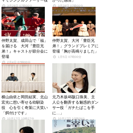
マでシングルファーザー役
かった感情」
3月28日 07時00分
3月28日 07時00分
仲野太賀、成田山で「福」
仲野太賀、大河「豊臣兄
を届ける 大河『豊臣兄
弟！」グランドプレミアに
弟！』キャストが節分会に
登場「胸が高鳴りました」
登場
1月5日 07時00分
2月4日 07時00分
横山由依と岡田結実、北山
元乃木坂46阪口珠美、主
宏光に想い寄せる幼馴染
人公を翻弄する魅惑的ダン
役 心を引く奇策に大笑い
サー役「ガチたばこを手
「餌付けです」
に…」
10月17日 10時27分
10月17日 10時09分