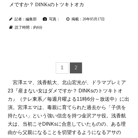
メですか？ DINKsのトツキトオカ
記者：編集部
写真：
掲載：26年05月17日
読了時間：約6分
1
2
宮澤エマ、浅香航大、北山宏光が、ドラマプレミア
23『産まない女はダメですか？ DINKsのトツキトオ
カ』（テレ東系／毎週月曜よる11時6分～放送中）に出
演。宮澤エマは、毒親に育てられた過去から「子供を
持たない」という強い信念を持つ金沢アサ役。浅香航
大は、当初こそDINKsに合意していたものの、ある理
由から父親になることを切望するようになるアサの