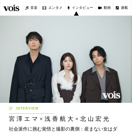
音楽
エンタメ
インタビュー
動画
連載
INTERVIEW
宮澤エマ×浅香航大×北山宏光
社会派作に挑む覚悟と撮影の裏側：産まない女はダ