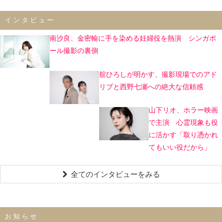
インタビュー
南沙良、金密輸に手を染める妊婦役を熱演 シンガポ
ール撮影の裏側
舘ひろしが明かす、撮影現場でのアド
リブと西野七瀬への絶大な信頼感
山下リオ、ホラー映画
で主演 心霊現象も役
に活かす「取り憑かれ
てもいい役だから」
全てのインタビューをみる
お知らせ