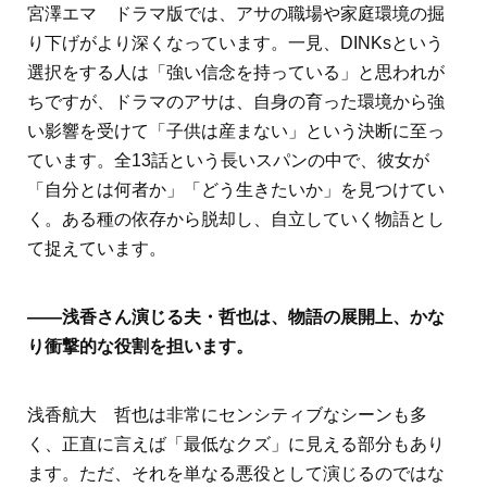
宮澤エマ ドラマ版では、アサの職場や家庭環境の掘
り下げがより深くなっています。一見、DINKsという
選択をする人は「強い信念を持っている」と思われが
ちですが、ドラマのアサは、自身の育った環境から強
い影響を受けて「子供は産まない」という決断に至っ
ています。全13話という長いスパンの中で、彼女が
「自分とは何者か」「どう生きたいか」を見つけてい
く。ある種の依存から脱却し、自立していく物語とし
て捉えています。
――浅香さん演じる夫・哲也は、物語の展開上、かな
り衝撃的な役割を担います。
浅香航大 哲也は非常にセンシティブなシーンも多
く、正直に言えば「最低なクズ」に見える部分もあり
ます。ただ、それを単なる悪役として演じるのではな