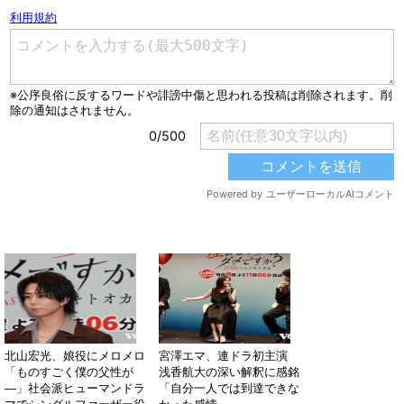
関連する記事
北山宏光、娘役にメロメロ
宮澤エマ、連ドラ初主演
「ものすごく僕の父性が
浅香航大の深い解釈に感銘
―」社会派ヒューマンドラ
「自分一人では到達できな