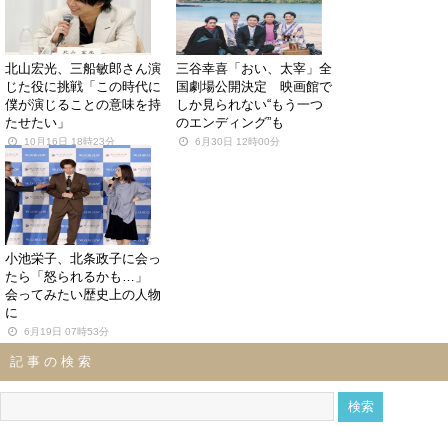
北山宏光、三船敏郎さん演
三谷幸喜「おい、太宰」全
じた役に挑戦「この時代に
国劇場公開決定 映画館で
僕が演じることの意味を持
しか見られない“もう一つ
たせたい」
のエンディング”も
10月16日 18時23分
6月30日 12時00分
小池栄子、北条政子に会っ
たら「怒られるかも…」
会ってみたい歴史上の人物
に
6月19日 07時53分
記事の検索