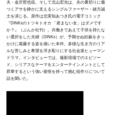
夫・金沢哲也役。そして北山宏光は、夫の裏切りに傷
つくアサを静かに支えるシングルファーザー・緒方誠
士を演じる。原作は北実知あつき氏の電子コミック
『DINKsのトツキトオカ 「産まない女」はダメです
か？』（ぶんか社刊）。共働きであえて子供を持たな
い選択をした夫婦（DINKs）が、予期せぬ妊娠をきっ
かけに葛藤する姿を描いた本作。多様な生き方のリア
ルな苦しみと希望を浮き彫りにする社会派ヒューマン
ドラマ。インタビューでは、撮影現場でのエピソー
ド、シリアスなテーマをエンターテインメントとして
昇華するという強い覚悟を持って挑む役作りについて
話を聞いた。