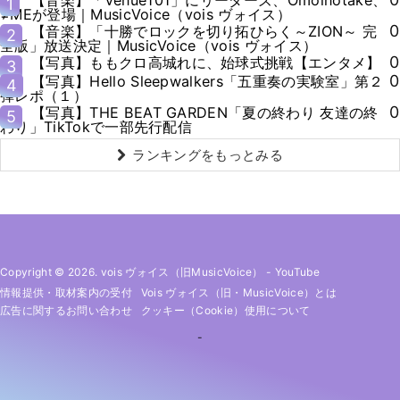
1
≠MEが登場｜MusicVoice（vois ヴォイス）
0
【音楽】「十勝でロックを切り拓ひらく～ZION～ 完
2
全版」放送決定｜MusicVoice（vois ヴォイス）
0
【写真】ももクロ高城れに、始球式挑戦【エンタメ】
3
0
【写真】Hello Sleepwalkers「五重奏の実験室」第２
4
弾レポ（１）
0
【写真】THE BEAT GARDEN「夏の終わり 友達の終
5
わり」TikTokで一部先行配信
ランキングをもっとみる
Copyright © 2026. vois ヴォイス（旧MusicVoice）
-
YouTube
情報提供・取材案内の受付
Vois ヴォイス（旧・MusicVoice）とは
広告に関するお問い合わせ
クッキー（cookie）使用について
-