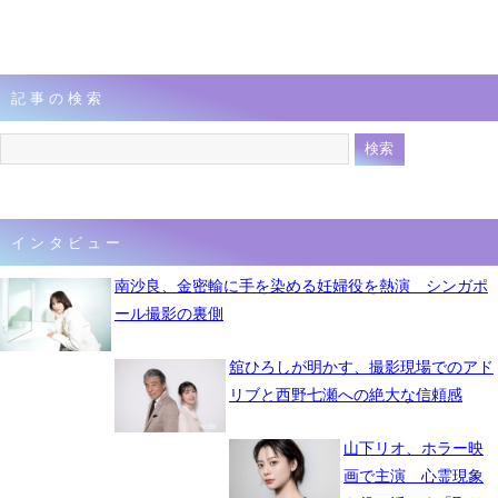
記事の検索
インタビュー
南沙良、金密輸に手を染める妊婦役を熱演 シンガポ
ール撮影の裏側
舘ひろしが明かす、撮影現場でのアド
リブと西野七瀬への絶大な信頼感
山下リオ、ホラー映
画で主演 心霊現象