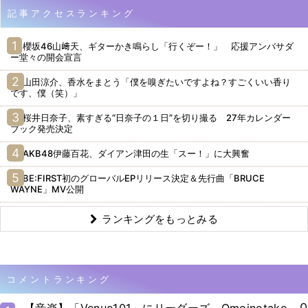
記事アクセスランキング
櫻坂46山﨑天、ギターかき鳴らし「行くぞー！」 応援アンバサダ
ー堂々の開会宣言
山田涼介、香水をまとう「僕を嗅ぎたいですよね？すごくいい香り
です、僕（笑）」
桜井日奈子、素すぎる“日奈子の１日”を切り撮る 27年カレンダー
ブック発売決定
AKB48伊藤百花、ダイアン津田の生「スー！」に大興奮
BE:FIRST初のグローバルEPリリース決定＆先行曲「BRUCE
WAYNE」MV公開
ランキングをもっとみる
コメントランキング
0
【音楽】「Venue101」にリーダーズ、Omoinotake、