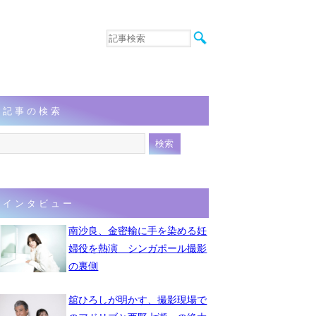
音楽
エンタメ
インタビュー
動画
記事の検索
連載
フォト
インタビュー
南沙良、金密輸に手を染める妊
婦役を熱演 シンガポール撮影
の裏側
舘ひろしが明かす、撮影現場で