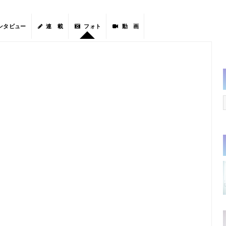
ンタビュー
連 載
フォト
動 画