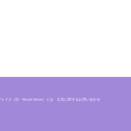
 ヴォイス（旧・MusicVoice）とは
広告に関するお問い合わせ