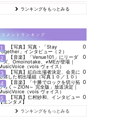
ランキングをもっとみる
コメントランキング
0
【写真】写真・「Stay
1
Together」インタビュー（２）
0
【音楽】「Venue101」にリーダ
2
ーズ、Omoinotake、≠MEが登場｜
MusicVoice（vois ヴォイス）
0
【写真】紅白出場者決定、会見に
3
出席した初出場組（写真１０／１０）
0
【音楽】「十勝でロックを切り拓
4
ひらく～ZION～ 完全版」放送決定｜
MusicVoice（vois ヴォイス）
0
【写真】仁村紗和、インタビュー
5
【エンタメ】
ランキングをもっとみる