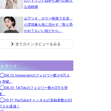
のアドリブと西野七瀬への絶大
な信頼感
山下リオ、ホラー映画で主演
心霊現象も役に活かす「取り憑
かれてもいい役だから」
全てのインタビューをみる
お知らせ
◯06.12 Instagramのフォロワー数が4万人
を突破。
◯06.01 TikTokのフォロワー数が2万を突
破。
◯10.11 YouTubeチャンネルの登録者数が20
万人を達成！