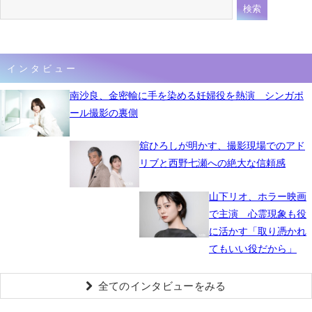
インタビュー
南沙良、金密輸に手を染める妊婦役を熱演 シンガポ
ール撮影の裏側
舘ひろしが明かす、撮影現場でのアド
リブと西野七瀬への絶大な信頼感
山下リオ、ホラー映画
で主演 心霊現象も役
に活かす「取り憑かれ
てもいい役だから」
全てのインタビューをみる