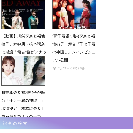
泣いた」
たら「げっそり」
3月1日 15時18分
3月1日 09時13分
【動画】川栄李奈と福地
“新千尋役”川栄李奈と福
桃子、姉御肌・橋本環奈
地桃子、舞台『千と千尋
に感謝「稽古場は“スナッ
の神隠し』メインビジュ
ク環奈”状態」
アル公開
3月1日 08時56分
2月21日 08時36分
川栄李奈＆福地桃子が舞
台『千と千尋の神隠し』
出演決定、橋本環奈＆上
白石萌音で４人の千尋
記事の検索
8月28日 08時26分