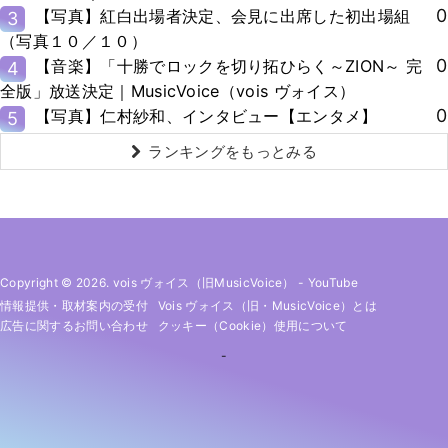
0
【写真】紅白出場者決定、会見に出席した初出場組
3
（写真１０／１０）
0
【音楽】「十勝でロックを切り拓ひらく～ZION～ 完
4
全版」放送決定｜MusicVoice（vois ヴォイス）
0
【写真】仁村紗和、インタビュー【エンタメ】
5
ランキングをもっとみる
Copyright © 2026. vois ヴォイス（旧MusicVoice）
-
YouTube
情報提供・取材案内の受付
Vois ヴォイス（旧・MusicVoice）とは
広告に関するお問い合わせ
クッキー（cookie）使用について
-