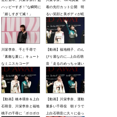
ハッピーすぎ！”な瞬間に
着の先行カット公開 明
「嬉しすぎて滅！」
るい笑顔と美ボディが眩
しい
5月25日 18時00分
7月6日 20時15分
川栄李奈、千と千尋で
【動画】福地桃子、のん
「素敵な夏に」キュート
びり屋なのに…上白石萌
なミニスカコーデ
音「走るのめっちゃ速い
んですよ！」
6月14日 09時36分
3月1日 23時59分
【動画】橋本環奈＆上白
【動画】川栄李奈、運動
石萌音、川栄李奈と福地
量多い千尋役 朝ドラで
桃子の千尋に「ボロボロ
上白石萌音に久々に会っ