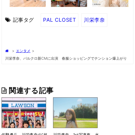
記事タグ
PAL CLOSET
川栄李奈
>
エンタメ
>
川栄李奈、パルクロ新CMに出演 春服ショッピングでテンション爆上がり
関連する記事
佐野勇斗、川栄李奈の“超
川栄李奈、1st写真集 水