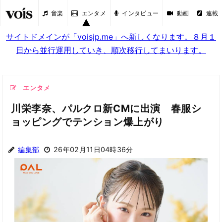
音楽
エンタメ
インタビュー
動画
連載
サイトドメインが「voisjp.me」へ新しくなります。８月１
日から並行運用していき、順次移行してまいります。
エンタメ
川栄李奈、パルクロ新CMに出演 春服シ
ョッピングでテンション爆上がり
編集部
26年02月11日04時36分