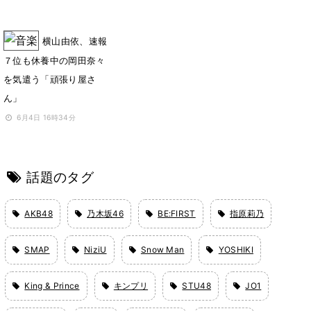
横山由依、速報
７位も休養中の岡田奈々
を気遣う「頑張り屋さ
ん」
6月4日 16時34分
話題のタグ
AKB48
乃木坂46
BE:FIRST
指原莉乃
SMAP
NiziU
Snow Man
YOSHIKI
King & Prince
キンプリ
STU48
JO1