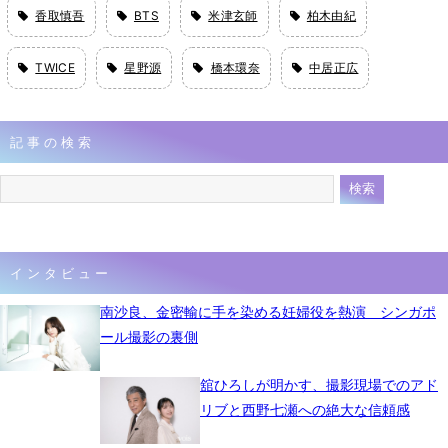
香取慎吾
BTS
米津玄師
柏木由紀
TWICE
星野源
橋本環奈
中居正広
記事の検索
インタビュー
南沙良、金密輸に手を染める妊婦役を熱演 シンガポ
ール撮影の裏側
舘ひろしが明かす、撮影現場でのアド
リブと西野七瀬への絶大な信頼感