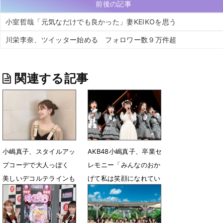
前後の記事
小室哲哉「元気なだけでも良かった」妻KEIKOを思う
川栄李奈、ツイッター始める フォロワー数９万件超
関連する記事
小嶋真子、スタイルアッ
AKB48小嶋真子、卒業セ
プコーデで大人っぽく
レモニー「みんなのおか
美しいデコルテラインも
げて私は笑顔になれてい
る」
6月10日 08時46分
4月28日 06時31分