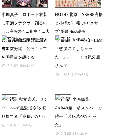
小嶋真子、ロボット衣装
NGT48北原、AKB48高橋
に不満タラタラ「踊るの
と小嶋が沖縄での“水サ
も…座るのも…食事も…大
プ”撮影秘話語る
変」、加藤玲奈は魔法少
坂道AKB、MV
AKB48柏木由紀
8月4日 18時47分
女に
再生数好調 公開１日で
「態度に出しちゃっ
AKB新曲を超える
た…」デートでは気分屋
11月1日 14時38分
さん？
3月2日 15時44分
10月6日 19時47分
秋元康氏、メン
小嶋陽菜、
バーへの“黒髪指令”を切
AKB48第一期メンバーで
り捨てる「意味がない」
唯一「必死感がなかっ
た」
9月9日 18時58分
7月8日 23時30分