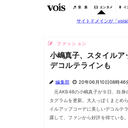
音 楽
エンタメ
イ
サイトドメインが「voi
ファッション
小嶋真子、スタイルア
デコルテラインも
編集部
20年06月10日08時46
元AKB48の小嶋真子が９日、自身
タグラムを更新。大人っぽくまとめ
イルアップコーデに美しいデコルテ
露して、ファンから好評を得ている