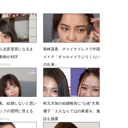
ら北原里英になるま
島崎遥香、チャイナドレスで中国
動画が好評
メイク「ギャルメイクぶりくらい
の出来」
07時52分
7月8日 08時55分
私、結婚しないと思い
秋元才加の結婚報告に“心友”大島
ッフの質問に答える
優子「２人ならではの家庭を」逸
話も披露
2時14分
6月22日 11時52分