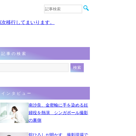
音楽
エンタメ
、順次移行してまいります。
インタビュー
動画
連載
フォト
記事の検索
インタビュー
南沙良、金密輸に手を染める妊
婦役を熱演 シンガポール撮影
の裏側
舘ひろしが明かす、撮影現場で