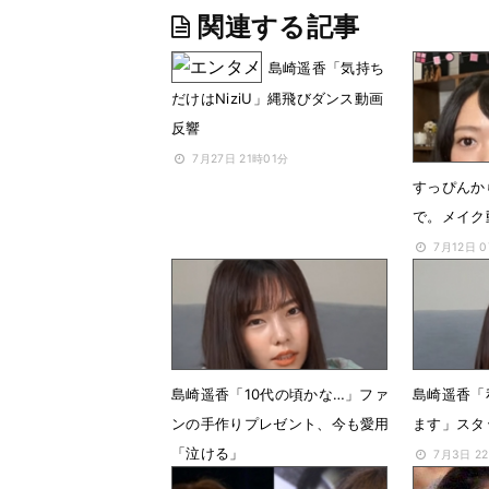
関連する記事
島崎遥香「気持ち
だけはNiziU」縄飛びダンス動画
反響
7月27日 21時01分
すっぴんか
で。メイク
7月12日 
島崎遥香「10代の頃かな…」ファ
島崎遥香「
ンの手作りプレゼント、今も愛用
ます」スタ
「泣ける」
7月3日 2
7月7日 08時56分