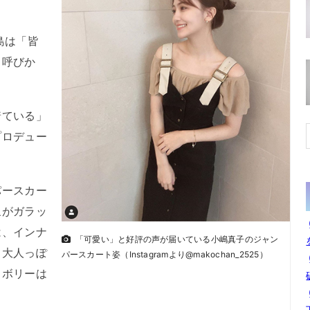
島は「皆
と呼びか
ている」
プロデュー
ースカー
象がガラッ
は、インナ
「可愛い」と好評の声が届いている小嶋真子のジャン
て大人っぽ
パースカート姿（Instagramより@makochan_2525）
イボリーは