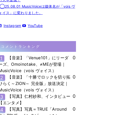
◯25.08.01 MusicVoiceは媒体名が「vois ヴ
ォイス」に変わりました。
Instagram
YouTube
コメントランキング
0
【音楽】「Venue101」にリーダ
1
ーズ、Omoinotake、≠MEが登場｜
MusicVoice（vois ヴォイス）
0
【音楽】「十勝でロックを切り拓
2
ひらく～ZION～ 完全版」放送決定｜
MusicVoice（vois ヴォイス）
0
【写真】仁村紗和、インタビュー
3
【エンタメ】
0
【写真】写真＝TRUE「Around
4