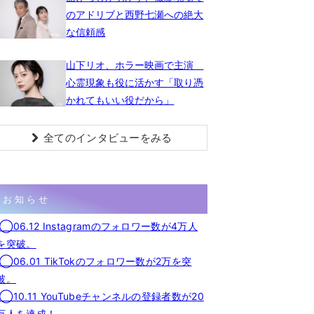
のアドリブと西野七瀬への絶大
な信頼感
山下リオ、ホラー映画で主演
心霊現象も役に活かす「取り憑
かれてもいい役だから」
全てのインタビューをみる
お知らせ
◯06.12 Instagramのフォロワー数が4万人
を突破。
◯06.01 TikTokのフォロワー数が2万を突
破。
◯10.11 YouTubeチャンネルの登録者数が20
万人を達成！