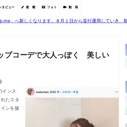
ンタビュー
連 載
フォト
動 画
sjp.me」へ新しくなります。８月１日から並行運用していき
ップコーデで大人っぽく 美しい
分
のインス
られたスタ
ラインを披
。