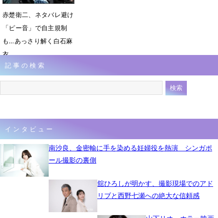
赤楚衛二、ネタバレ避け
「ピー音」で自主規制
も…あっさり解く白石麻
衣
記事の検索
8月2日 08時01分
インタビュー
南沙良、金密輸に手を染める妊婦役を熱演 シンガポ
ール撮影の裏側
舘ひろしが明かす、撮影現場でのアド
リブと西野七瀬への絶大な信頼感