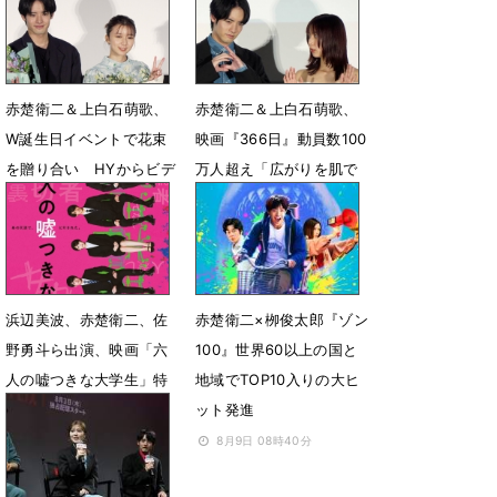
8月21日 18時55分
7月30日 07時03分
赤楚衛二＆上白石萌歌、
赤楚衛二＆上白石萌歌、
W誕生日イベントで花束
映画『366日』動員数100
を贈り合い HYからビデ
万人超え「広がりを肌で
オメッセージも
感じている」
3月10日 08時45分
2月3日 08時59分
浜辺美波、赤楚衛二、佐
赤楚衛二×栁俊太郎『ゾン
野勇斗ら出演、映画「六
100』世界60以上の国と
人の嘘つきな大学生」特
地域でTOP10入りの大ヒ
報＆ティザービジュアル
ット発進
公開
8月9日 08時40分
7月11日 17時54分