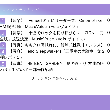
コメントランキング
0
【音楽】「Venue101」にリーダーズ、Omoinotake、
1
≠MEが登場｜MusicVoice（vois ヴォイス）
0
【音楽】「十勝でロックを切り拓ひらく～ZION～ 完
2
全版」放送決定｜MusicVoice（vois ヴォイス）
0
【写真】ももクロ高城れに、始球式挑戦【エンタメ】
3
0
【写真】Hello Sleepwalkers「五重奏の実験室」第２
4
弾レポ（１）
0
【写真】THE BEAT GARDEN「夏の終わり 友達の終
5
わり」TikTokで一部先行配信
ランキングをもっとみる