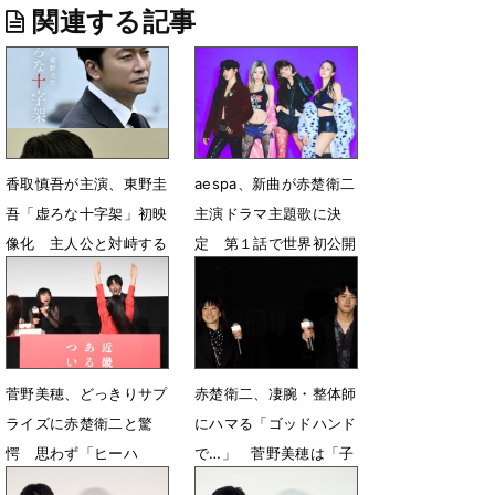
関連する記事
香取慎吾が主演、東野圭
aespa、新曲が赤楚衛二
吾「虚ろな十字架」初映
主演ドラマ主題歌に決
像化 主人公と対峙する
定 第１話で世界初公開
キーパーソン役に赤楚衛
1月12日 12時26分
二が決定
6月19日 12時16分
菅野美穂、どっきりサプ
赤楚衛二、凄腕・整体師
ライズに赤楚衛二と驚
にハマる「ゴッドハンド
愕 思わず「ヒーハ
で…」 菅野美穂は「子
ー！」
供とプール」