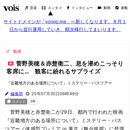
音楽
エンタメ
インタビュー
動画
連載
サイトドメインが「voisjp.me」へ新しくなります。８月１
日から並行運用していき、順次移行してまいります。
動画
菅野美穂＆赤楚衛二、息を潜めこっそり
客席に… 観客に紛れるサプライズ
『近畿地方のある場所について』ミステリー・バスツアー
編集部
25年07月30日06時49分
菅野美穂と赤楚衛二が29日、都内で行われた映画
『近畿地方のある場所について』ミステリー・バス
ツアー／体感型プレミア in 東京（舞台挨拶）に登壇