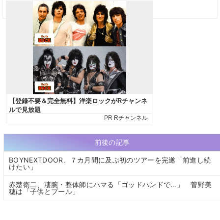
前後の記事
BOYNEXTDOOR、７カ月間に及ぶ初のツアーを完遂「前進し続
けたい」
赤楚衛二、凄腕・整体師にハマる「ゴッドハンドで…」 菅野美
穂は「子供とプール」