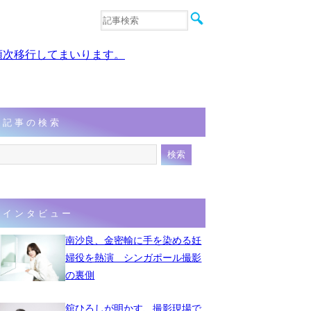
音楽
エンタメ
、順次移行してまいります。
インタビュー
動画
連載
フォト
記事の検索
インタビュー
南沙良、金密輸に手を染める妊
婦役を熱演 シンガポール撮影
の裏側
舘ひろしが明かす、撮影現場で