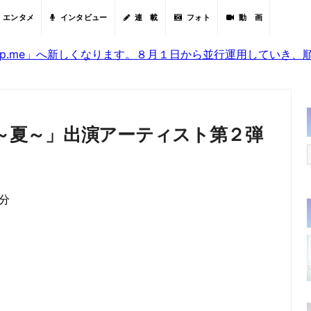
エンタメ
インタビュー
連 載
フォト
動 画
sjp.me」へ新しくなります。８月１日から並行運用していき
5～夏～」出演アーティスト第２弾
0分