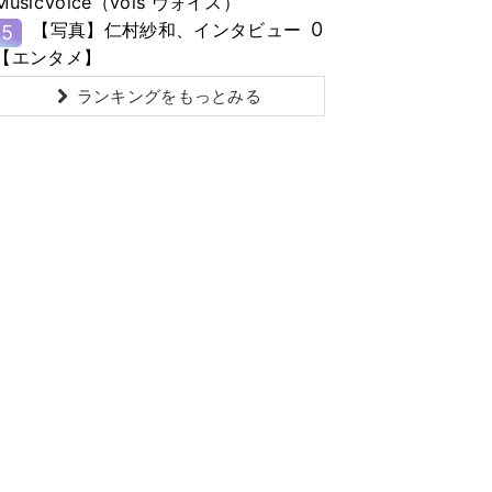
MusicVoice（vois ヴォイス）
0
【写真】仁村紗和、インタビュー
5
【エンタメ】
ランキングをもっとみる