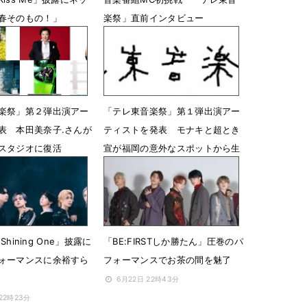
春そのもの！」
楽祭」直前インタビュー
20時32分
6月25日 13時43分
楽祭」第２弾出演アー
「テレ東音楽祭」第１弾出演アー
表 本田美奈子.さんが
ティストを発表 モナキと超とき
スタジオに復活
宣が福岡の意外なスポットから生
中継
12時05分
6月15日 12時00分
「Shining One」披露に
「BE:FIRSTしか勝たん」圧巻のパ
ォーマンスに余裕すら
フォーマンスでお茶の間を魅了
6月22日 22時43分
 22時23分