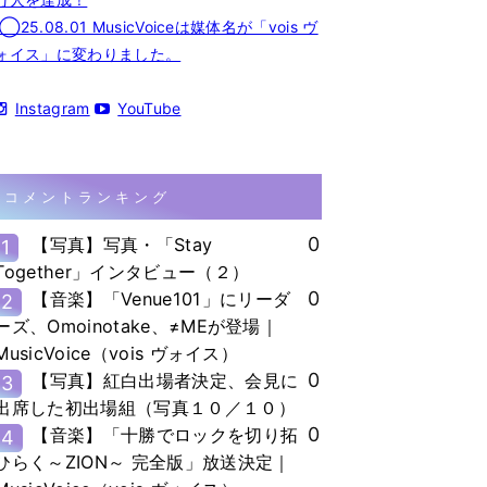
◯25.08.01 MusicVoiceは媒体名が「vois ヴ
ォイス」に変わりました。
Instagram
YouTube
コメントランキング
0
【写真】写真・「Stay
1
Together」インタビュー（２）
0
【音楽】「Venue101」にリーダ
2
ーズ、Omoinotake、≠MEが登場｜
MusicVoice（vois ヴォイス）
0
【写真】紅白出場者決定、会見に
3
出席した初出場組（写真１０／１０）
0
【音楽】「十勝でロックを切り拓
4
ひらく～ZION～ 完全版」放送決定｜