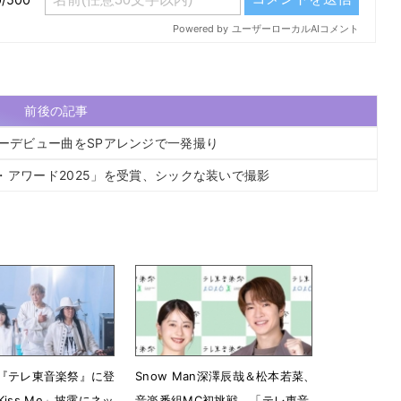
前後の記事
メジャーデビュー曲をSPアレンジで一発撮り
・アワード2025」を受賞、シックな装いで撮影
RG『テレ東音楽祭』に登
Snow Man深澤辰哉＆松本若菜、
iss Me」披露にネッ
音楽番組MC初挑戦 「テレ東音