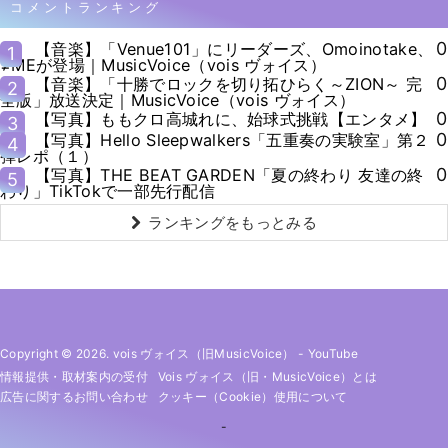
コメントランキング
0
【音楽】「Venue101」にリーダーズ、Omoinotake、
1
≠MEが登場｜MusicVoice（vois ヴォイス）
0
【音楽】「十勝でロックを切り拓ひらく～ZION～ 完
2
全版」放送決定｜MusicVoice（vois ヴォイス）
0
【写真】ももクロ高城れに、始球式挑戦【エンタメ】
3
0
【写真】Hello Sleepwalkers「五重奏の実験室」第２
4
弾レポ（１）
0
【写真】THE BEAT GARDEN「夏の終わり 友達の終
5
わり」TikTokで一部先行配信
ランキングをもっとみる
Copyright © 2026. vois ヴォイス（旧MusicVoice）
-
YouTube
情報提供・取材案内の受付
Vois ヴォイス（旧・MusicVoice）とは
広告に関するお問い合わせ
クッキー（cookie）使用について
-