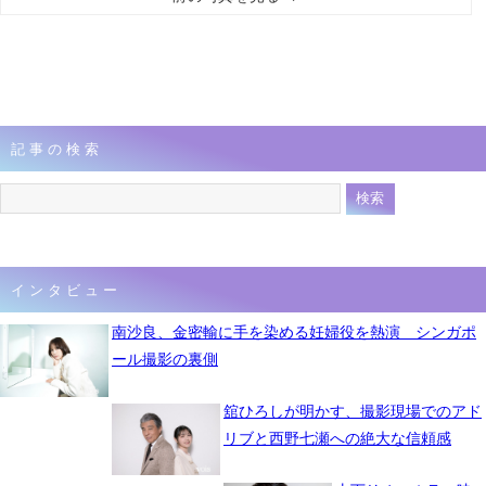
記事の検索
インタビュー
南沙良、金密輸に手を染める妊婦役を熱演 シンガポ
ール撮影の裏側
舘ひろしが明かす、撮影現場でのアド
リブと西野七瀬への絶大な信頼感