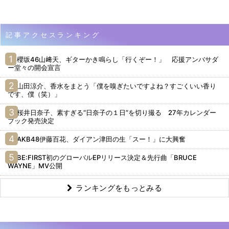
記事アクセスランキング
櫻坂46山﨑天、ギターかき鳴らし「行くぞー！」 応援アンバサダ
ー堂々の開会宣言
山田涼介、香水をまとう「僕を嗅ぎたいですよね？すごくいい香り
です、僕（笑）」
桜井日奈子、素すぎる“日奈子の１日”を切り撮る 27年カレンダー
ブック発売決定
AKB48伊藤百花、ダイアン津田の生「スー！」に大興奮
BE:FIRST初のグローバルEPリリース決定＆先行曲「BRUCE
WAYNE」MV公開
ランキングをもっとみる