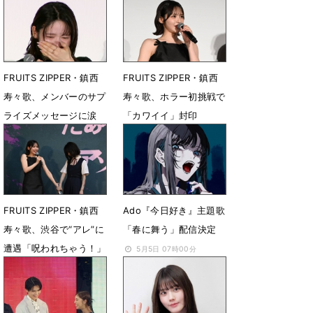
FRUITS ZIPPER・鎮西
FRUITS ZIPPER・鎮西
寿々歌、メンバーのサプ
寿々歌、ホラー初挑戦で
ライズメッセージに涙
「カワイイ」封印
7月24日 22時38分
7月11日 18時54分
FRUITS ZIPPER・鎮西
Ado『今日好き』主題歌
寿々歌、渋谷で“アレ”に
「春に舞う」配信決定
遭遇「呪われちゃう！」
5月5日 07時00分
7月11日 18時48分