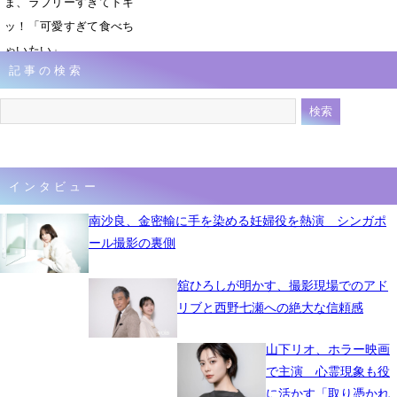
ま、ラブリーすぎてドキ
ッ！「可愛すぎて食べち
ゃいたい」
記事の検索
1月10日 23時00分
インタビュー
南沙良、金密輸に手を染める妊婦役を熱演 シンガポ
ール撮影の裏側
舘ひろしが明かす、撮影現場でのアド
リブと西野七瀬への絶大な信頼感
山下リオ、ホラー映画
で主演 心霊現象も役
に活かす「取り憑かれ