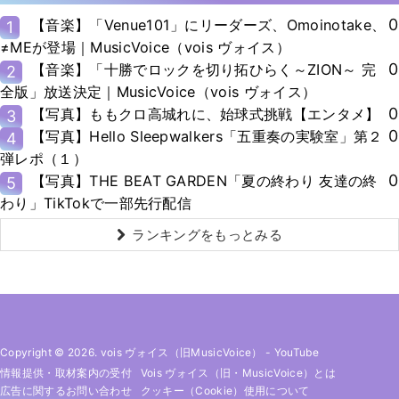
0
【音楽】「Venue101」にリーダーズ、Omoinotake、
1
≠MEが登場｜MusicVoice（vois ヴォイス）
0
【音楽】「十勝でロックを切り拓ひらく～ZION～ 完
2
全版」放送決定｜MusicVoice（vois ヴォイス）
0
【写真】ももクロ高城れに、始球式挑戦【エンタメ】
3
0
【写真】Hello Sleepwalkers「五重奏の実験室」第２
4
弾レポ（１）
0
【写真】THE BEAT GARDEN「夏の終わり 友達の終
5
わり」TikTokで一部先行配信
ランキングをもっとみる
Copyright © 2026. vois ヴォイス（旧MusicVoice）
-
YouTube
情報提供・取材案内の受付
Vois ヴォイス（旧・MusicVoice）とは
広告に関するお問い合わせ
クッキー（cookie）使用について