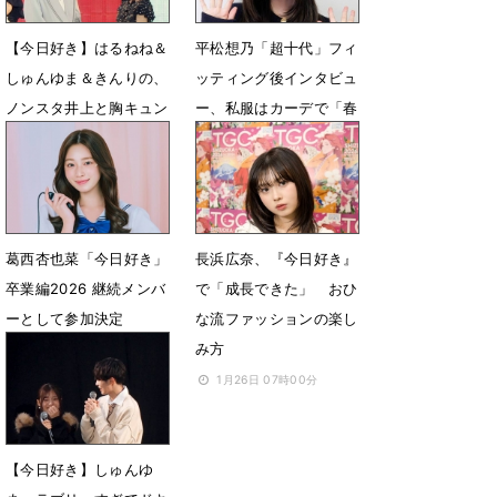
【今日好き】はるねね＆
平松想乃「超十代」フィ
しゅんゆま＆きんりの、
ッティング後インタビュ
ノンスタ井上と胸キュン
ー、私服はカーデで「春
対決 歴代出演者登場
っぽく！」
4月20日 07時24分
3月19日 08時44分
葛西杏也菜「今日好き」
長浜広奈、『今日好き』
卒業編2026 継続メンバ
で「成長できた」 おひ
ーとして参加決定
な流ファッションの楽し
み方
2月10日 09時00分
1月26日 07時00分
【今日好き】しゅんゆ