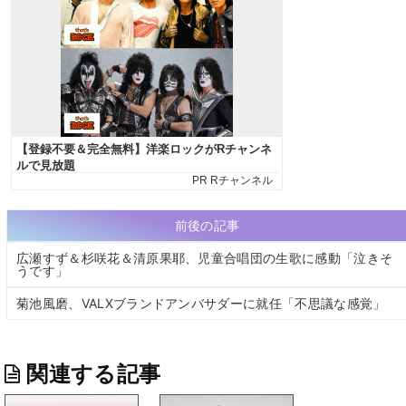
前後の記事
広瀬すず＆杉咲花＆清原果耶、児童合唱団の生歌に感動「泣きそ
うです」
菊池風磨、VALXブランドアンバサダーに就任「不思議な感覚」
関連する記事