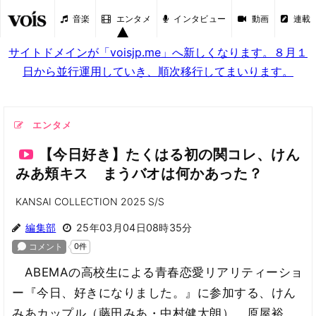
音楽
エンタメ
インタビュー
動画
連載
サイトドメインが「voisjp.me」へ新しくなります。８月１
日から並行運用していき、順次移行してまいります。
エンタメ
【今日好き】たくはる初の関コレ、けん
みあ頬キス まうバオは何かあった？
KANSAI COLLECTION 2025 S/S
編集部
25年03月04日08時35分
ABEMAの高校生による青春恋愛リアリティーショ
ー『今日、好きになりました。』に参加する、けん
みあカップル（藤田みあ・中村健太朗）、原屋裕